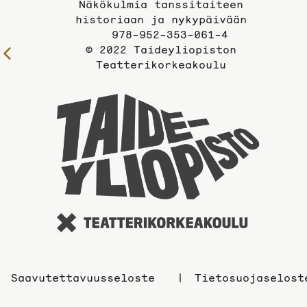
Näkökulmia tanssitaiteen
historiaan ja nykypäivään
978-952-353-061-4
© 2022 Taideyliopiston
Edelliselle
Teatterikorkeakoulu
sivulle
Taidey
sivuil
Saavutettavuusseloste
Tietosuojaselost