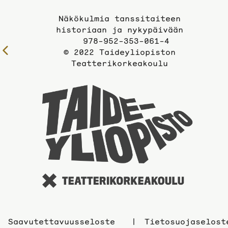
Näkökulmia tanssitaiteen
historiaan ja nykypäivään
978-952-353-061-4
Edelliselle
© 2022 Taideyliopiston
Teatterikorkeakoulu
sivulle
Taidey
sivuil
Saavutettavuusseloste
Tietosuojaselost