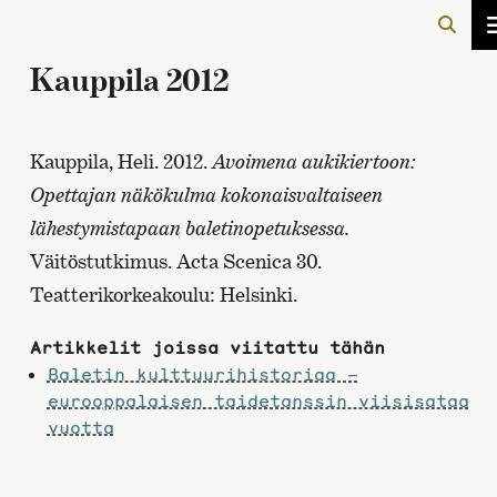
Kauppila 2012
Kauppila, Heli. 2012.
Avoimena aukikiertoon:
Opettajan näkökulma kokonaisvaltaiseen
lähestymistapaan baletinopetuksessa.
Väitöstutkimus. Acta Scenica 30.
Teatterikorkeakoulu: Helsinki.
Artikkelit joissa viitattu tähän
Baletin kulttuurihistoriaa –
eurooppalaisen taidetanssin viisisataa
vuotta