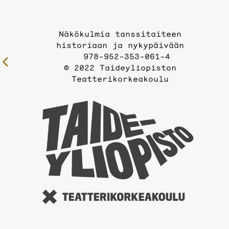
Näkökulmia tanssitaiteen
historiaan ja nykypäivään
978-952-353-061-4
Edelliselle
© 2022 Taideyliopiston
sivulle
Teatterikorkeakoulu
Taidey
sivuil