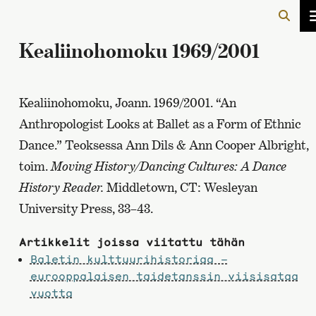
Kealiinohomoku 1969/2001
Kealiinohomoku, Joann. 1969/2001. “An
Anthropologist Looks at Ballet as a Form of Ethnic
Dance.” Teoksessa Ann Dils & Ann Cooper Albright,
toim.
Moving History/Dancing Cultures: A Dance
History Reader.
Middletown, CT: Wesleyan
University Press, 33–43.
Artikkelit joissa viitattu tähän
Baletin kulttuurihistoriaa –
eurooppalaisen taidetanssin viisisataa
vuotta