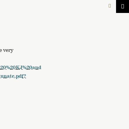
e very
HS%20%20KJ%20and
nate.pdf?