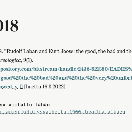
018
8. ”Rudolf Laban and Kurt Jooss: the good, the bad and th
reologica
, 9(1).
repository.com/bitstream/handle/2436/621580/EAD
good%20the%20bad%20and%20the%20very%20unfortu
lowed=y
[haettu 16.3.2022]
sa viitattu tähän
nismien kehitysvaiheita 1900-luvulta alkaen