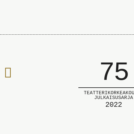
75
Edelliselle
sivulle
TEATTERIKORKEAKO
JULKAISUSARJA
2022