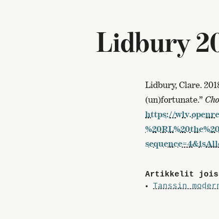
Lidbury 2
Lidbury, Clare. 201
(un)fortunate.”
Cho
https://wlv.open
%20RL%20the%20
sequence=4&isAl
Artikkelit jois
Tanssin moder