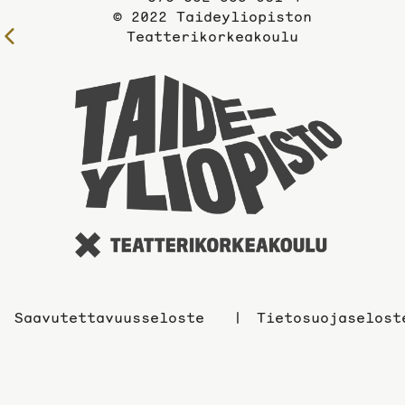
© 2022 Taideyliopiston
Teatterikorkeakoulu
Edelliselle
sivulle
Taidey
sivuil
Saavutettavuusseloste
Tietosuojaselost