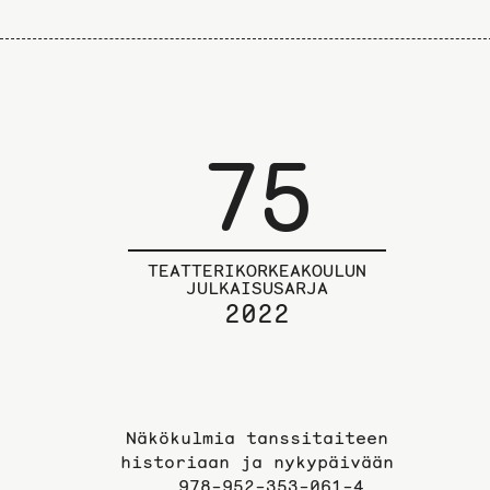
75
TEATTERIKORKEAKOULUN
JULKAISUSARJA
2022
Näkökulmia tanssitaiteen
historiaan ja nykypäivään
978-952-353-061-4