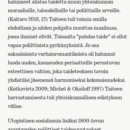
halunneet alistaa taidetta muun yhteiskunnan
moraalisille, taloudellisille tai poliittisille arvoille.
(Kaitaro 2018, 12) Taiteen tuli toimia omilla
ehdoillaan ja niiden pohjalta muuttaa maailmaa,
jossa ihmiset elivät. Toisaalta ”puhdas taide” ei ollut
vapaa poliittisista pyrkimyksistä. Jo osa
saksalaisista varhaisromantikoista oli halunnut
luoda uuden, kauneuden periaatteille perustuvan
esteettisen valtion, joka taideteoksen tavoin
yhdistäisi jäsenensä harmoniseksi kokonaisuudeksi.
(Kotkavirta 2009; Michel & Oksiloff 1997) Taiteen
harrastamisesta tuli yhteiskunnallisen edistyksen
väline.
Utopistisen sosialismin lisäksi 1800-luvun
avantgarden poliittiset taidesuuntaukset