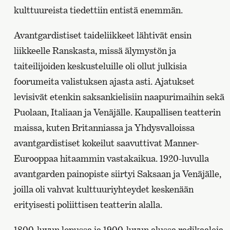
kulttuureista tiedettiin entistä enemmän.
Avantgardistiset taideliikkeet lähtivät ensin
liikkeelle Ranskasta, missä älymystön ja
taiteilijoiden keskusteluille oli ollut julkisia
foorumeita valistuksen ajasta asti. Ajatukset
levisivät etenkin saksankielisiin naapurimaihin sekä
Puolaan, Italiaan ja Venäjälle. Kaupallisen teatterin
maissa, kuten Britanniassa ja Yhdysvalloissa
avantgardistiset kokeilut saavuttivat Manner-
Eurooppaa hitaammin vastakaikua. 1920-luvulla
avantgarden painopiste siirtyi Saksaan ja Venäjälle,
joilla oli vahvat kulttuuriyhteydet keskenään
erityisesti poliittisen teatterin alalla.
1800-luvun lopussa ja 1900-luvun alussa radikaaleja