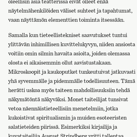
oleellisin asia teatterissa eivät olleet enää
näytelmähenkilöiden väliset suhteet ja tapahtumat,
vaan näyttämön elementtien toiminta itsessään.
Samalla kun tieteellistekniset saavutukset tuntui
ylittävän inhimillisen kuvittelukyvyn, niiden ansiosta
voitiin omin silmin havaita asioita, joiden olemassa
olosta ei aikaisemmin ollut aavistustakaan.
Mikroskoopit ja kaukoputket tunkeutuivat jatkuvasti
yhä syvemmälle ja pidemmälle todellisuuteen. Tämä
herätti uskoa myös taiteen mahdollisuuksiin tehdä
näkymätöntä näkyväksi. Monet taiteilijat tunsivat
vetoa näennäistieteellisiin menetelmiin, jotka
kukoistivat spiritualismin ja muiden esoteeristen
salatieteiden piirissä. Esimerkiksi kirjailija ja
kuvataiteilija August Strindberg yritti tallentaa