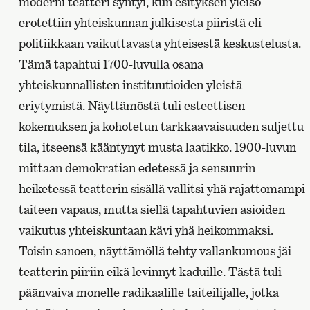
moderni teatteri syntyi, kun esityksen yleisö
erotettiin yhteiskunnan julkisesta piiristä eli
politiikkaan vaikuttavasta yhteisestä keskustelusta.
Tämä tapahtui 1700-luvulla osana
yhteiskunnallisten instituutioiden yleistä
eriytymistä. Näyttämöstä tuli esteettisen
kokemuksen ja kohotetun tarkkaavaisuuden suljettu
tila, itseensä kääntynyt musta laatikko. 1900-luvun
mittaan demokratian edetessä ja sensuurin
heiketessä teatterin sisällä vallitsi yhä rajattomampi
taiteen vapaus, mutta siellä tapahtuvien asioiden
vaikutus yhteiskuntaan kävi yhä heikommaksi.
Toisin sanoen, näyttämöllä tehty vallankumous jäi
teatterin piiriin eikä levinnyt kaduille. Tästä tuli
päänvaiva monelle radikaalille taiteilijalle, jotka