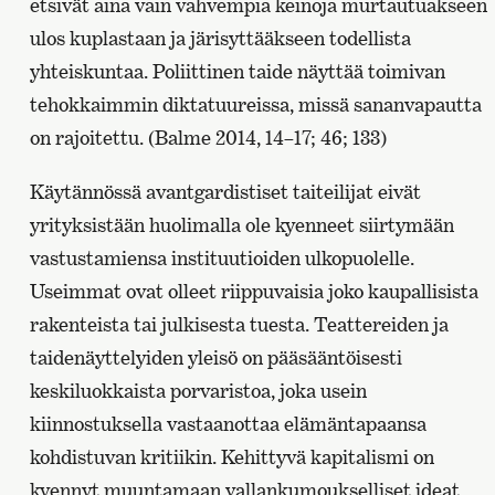
etsivät aina vain vahvempia keinoja murtautuakseen
ulos kuplastaan ja järisyttääkseen todellista
yhteiskuntaa. Poliittinen taide näyttää toimivan
tehokkaimmin diktatuureissa, missä sananvapautta
on rajoitettu. (Balme 2014, 14–17; 46; 133)
Käytännössä avantgardistiset taiteilijat eivät
yrityksistään huolimalla ole kyenneet siirtymään
vastustamiensa instituutioiden ulkopuolelle.
Useimmat ovat olleet riippuvaisia joko kaupallisista
rakenteista tai julkisesta tuesta. Teattereiden ja
taidenäyttelyiden yleisö on pääsääntöisesti
keskiluokkaista porvaristoa, joka usein
kiinnostuksella vastaanottaa elämäntapaansa
kohdistuvan kritiikin. Kehittyvä kapitalismi on
kyennyt muuntamaan vallankumoukselliset ideat