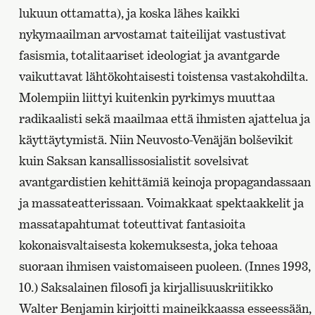
lukuun ottamatta), ja koska lähes kaikki
nykymaailman arvostamat taiteilijat vastustivat
fasismia, totalitaariset ideologiat ja avantgarde
vaikuttavat lähtökohtaisesti toistensa vastakohdilta.
Molempiin liittyi kuitenkin pyrkimys muuttaa
radikaalisti sekä maailmaa että ihmisten ajattelua ja
käyttäytymistä. Niin Neuvosto-Venäjän bolševikit
kuin Saksan kansallissosialistit sovelsivat
avantgardistien kehittämiä keinoja propagandassaan
ja massateatterissaan. Voimakkaat spektaakkelit ja
massatapahtumat toteuttivat fantasioita
kokonaisvaltaisesta kokemuksesta, joka tehoaa
suoraan ihmisen vaistomaiseen puoleen. (Innes 1993,
10.) Saksalainen filosofi ja kirjallisuuskriitikko
Walter Benjamin kirjoitti maineikkaassa esseessään,