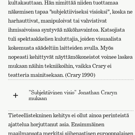
kultakauttaan. Hän nimittää niiden tuottamaa
näkemisen tapaa ”subjektiiviseksi visioksi”, koska ne
harhauttivat, manipuloivat tai vahvistivat
ihmisaivoissa syntyvää näköhavaintoa. Katsojista
tuli spektaakkelien kuluttajia, joiden visuaalista
kokemusta säädeltiin laitteiden avulla. Myös
nopeasti kehittyvät näyttämökoneistot voinee laskea
mukaan näihin tekniikoihin, vaikka Crary ei
teatteria mainitsekaan. (Crary 1990)
”Subjektiivinen visio” Jonathan Craryn
mukaan
Tieteellistekninen kehitys ei ollut ainoa perinteistä
ajattelua horjuttanut asia. Ensimmäinen
maailmansota merkitsi siihenastisen eurooppalaisen