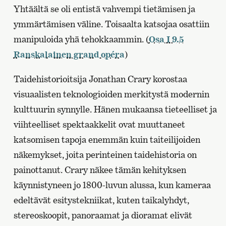
Yhtäältä se oli entistä vahvempi tietämisen ja
ymmärtämisen väline. Toisaalta katsojaa osattiin
manipuloida yhä tehokkaammin. (
Osa I 9.5
Ranskalainen grand opéra
)
Taidehistorioitsija Jonathan Crary korostaa
visuaalisten teknologioiden merkitystä modernin
kulttuurin synnylle. Hänen mukaansa tieteelliset ja
viihteelliset spektaakkelit ovat muuttaneet
katsomisen tapoja enemmän kuin taiteilijoiden
näkemykset, joita perinteinen taidehistoria on
painottanut. Crary näkee tämän kehityksen
käynnistyneen jo 1800-luvun alussa, kun kameraa
edeltävät esitystekniikat, kuten taikalyhdyt,
stereoskoopit, panoraamat ja dioramat elivät