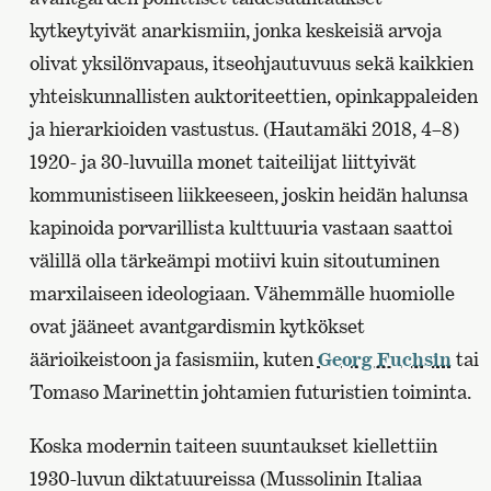
kytkeytyivät anarkismiin, jonka keskeisiä arvoja
olivat yksilönvapaus, itseohjautuvuus sekä kaikkien
yhteiskunnallisten auktoriteettien, opinkappaleiden
ja hierarkioiden vastustus. (Hautamäki 2018, 4–8)
1920- ja 30-luvuilla monet taiteilijat liittyivät
kommunistiseen liikkeeseen, joskin heidän halunsa
kapinoida porvarillista kulttuuria vastaan saattoi
välillä olla tärkeämpi motiivi kuin sitoutuminen
marxilaiseen ideologiaan. Vähemmälle huomiolle
ovat jääneet avantgardismin kytkökset
äärioikeistoon ja fasismiin, kuten
Georg Fuchsin
tai
Tomaso Marinettin johtamien futuristien toiminta.
Koska modernin taiteen suuntaukset kiellettiin
1930-luvun diktatuureissa (Mussolinin Italiaa