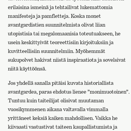
erilaisina ismeinä ja tehtailivat lukemattomia
manifesteja ja pamfletteja. Koska monet
avantgardistien suunnitelmista olivat liian
utopistisia tai megalomaanisia toteutuakseen, he
usein keskittyivät teoreettisiin kirjoituksiin ja
kuvitteellisiin suunnitelmiin. Myöhemmät
sukupolvet hakivat niistä inspiraatiota ja sovelsivat
niitä käyttöönsä.
Jos yhdellä sanalla pitäisi kuvata historiallista
avantgardea, paras ehdotus lienee ”monimuotoinen”.
Tuntuu kuin taiteilijat olisivat muutaman
vuosikymmenen aikana valtavalla vimmalla
yrittäneet keksiä kaiken mahdollisen. Vaikka he
kiivaasti vastustivat taiteen kaupallistumista ja