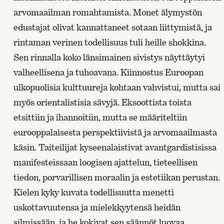
arvomaailman romahtamista. Monet älymystön
edustajat olivat kannattaneet sotaan liittymistä, ja
rintaman verinen todellisuus tuli heille shokkina.
Sen rinnalla koko länsimainen sivistys näyttäytyi
valheellisena ja tuhoavana. Kiinnostus Euroopan
ulkopuolisia kulttuureja kohtaan vahvistui, mutta sai
myös orientalistisia sävyjä. Eksoottista toista
etsittiin ja ihannoitiin, mutta se määriteltiin
eurooppalaisesta perspektiivistä ja arvomaailmasta
käsin. Taiteilijat kyseenalaistivat avantgardistisissa
manifesteissaan loogisen ajattelun, tieteellisen
tiedon, porvarillisen moraalin ja estetiikan perustan.
Kielen kyky kuvata todellisuutta menetti
uskottavuutensa ja mielekkyytensä heidän
silmissään, ja he kokivat sen säännöt luovaa