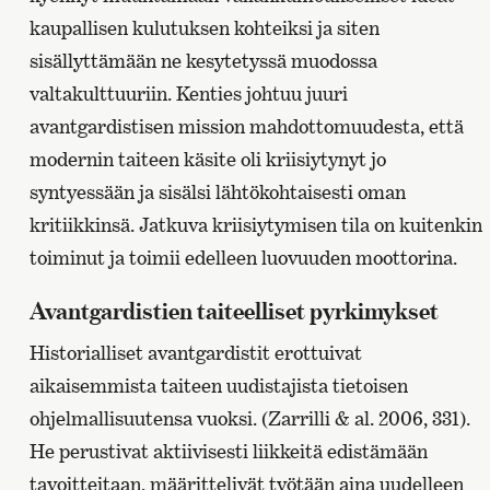
kaupallisen kulutuksen kohteiksi ja siten
sisällyttämään ne kesytetyssä muodossa
valtakulttuuriin. Kenties johtuu juuri
avantgardistisen mission mahdottomuudesta, että
modernin taiteen käsite oli kriisiytynyt jo
syntyessään ja sisälsi lähtökohtaisesti oman
kritiikkinsä. Jatkuva kriisiytymisen tila on kuitenkin
toiminut ja toimii edelleen luovuuden moottorina.
Avantgardistien taiteelliset pyrkimykset
Historialliset avantgardistit erottuivat
aikaisemmista taiteen uudistajista tietoisen
ohjelmallisuutensa vuoksi. (Zarrilli & al. 2006, 331).
He perustivat aktiivisesti liikkeitä edistämään
tavoitteitaan, määrittelivät työtään aina uudelleen