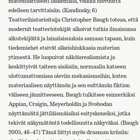
matemaattisesti laskemalla, vaikka luovuutta
edelleen tarvittaisiin. (Kandinsky, 6)
Teatterihistorioitsija Christopher Baugh toteaa, että
modernit teatterintekijät alkoivat tutkia ilmaisunsa
alkutekijöitä ja lainalaisuuksia samaan tapaan, kuin
tiedemiehet etsivät alkeishiukkasia materian
ytimestä. He luopuivat näköisrealismista ja
keskittyivät taiteen sisäisiin, normaalin katseen
ulottumattomissa oleviin mekanismeihin, kuten
materiaalisen näyttämön ja sen esittämän fiktion
väliseen jännitteeseen. Baugh tulkitsee esimerkiksi
Appian, Craigin, Meyerholdin ja Svobodan
näyttämöitä jättiläismäisiksi esityskoneiksi, jotka
tekivät näkymätöntä todellisuutta näkyväksi. (Baugh
2005, 46–47)
Tämä liittyi myös draaman kriisiin: