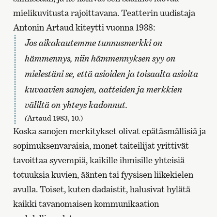
mielikuvitusta rajoittavana. Teatterin uudistaja
Antonin Artaud kiteytti vuonna 1938:
Jos aikakautemme tunnusmerkki on
hämmennys, niin hämmennyksen syy on
mielestäni se, että asioiden ja toisaalta asioita
kuvaavien sanojen, aatteiden ja merkkien
väliltä on yhteys kadonnut
.
(
Artaud 1983, 10.)
Koska sanojen merkitykset olivat epätäsmällisiä ja
sopimuksenvaraisia, monet taiteilijat yrittivät
tavoittaa syvempiä, kaikille ihmisille yhteisiä
totuuksia kuvien, äänten tai fyysisen liikekielen
avulla. Toiset, kuten dadaistit, halusivat hylätä
kaikki tavanomaisen kommunikaation