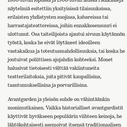
näytelmiä esitettiin yksityisissä tilaisuuksissa,
erilaisten yhdistysten suojissa, kabareissa tai
harrastajateattereissa, joihin ennakkosensuuri ei
ulottunut. Osa taiteilijoista ajautui sivuun käytännön
työstä, koska he eivät löytäneet ideoilleen
vastakaikua ja toteutusmahdollisuuksia, tai koska he
joutuivat poliittisen ajojahdin kohteeksi. Monet
halusivat tietoisesti välttää vakiintuneita
teatterilaitoksia, joita pitivät kaupallisina,
taantumuksellisina ja porvarillisina.
Avantgarden ja yleisön suhde on vähintäänkin
monimutkainen. Vaikka historialliset avantgardistit
käyttivät hyväkseen populäärin viihteen keinoja, he
lähtökohtaisesti asemoivat itsensä traditionaalisen