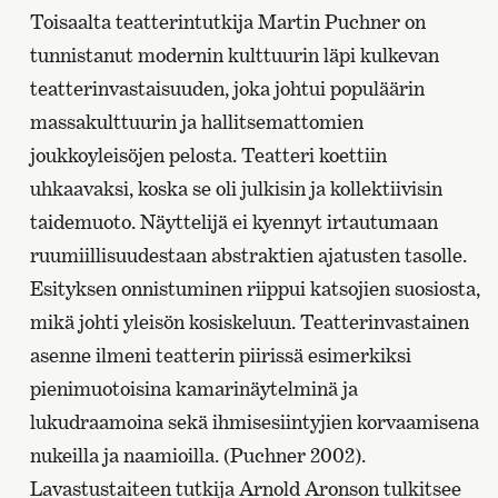
Toisaalta teatterintutkija Martin Puchner on
tunnistanut modernin kulttuurin läpi kulkevan
teatterinvastaisuuden, joka johtui populäärin
massakulttuurin ja hallitsemattomien
joukkoyleisöjen pelosta. Teatteri koettiin
uhkaavaksi, koska se oli julkisin ja kollektiivisin
taidemuoto. Näyttelijä ei kyennyt irtautumaan
ruumiillisuudestaan abstraktien ajatusten tasolle.
Esityksen onnistuminen riippui katsojien suosiosta,
mikä johti yleisön kosiskeluun. Teatterinvastainen
asenne ilmeni teatterin piirissä esimerkiksi
pienimuotoisina kamarinäytelminä ja
lukudraamoina sekä ihmisesiintyjien korvaamisena
nukeilla ja naamioilla. (Puchner 2002).
Lavastustaiteen tutkija Arnold Aronson tulkitsee