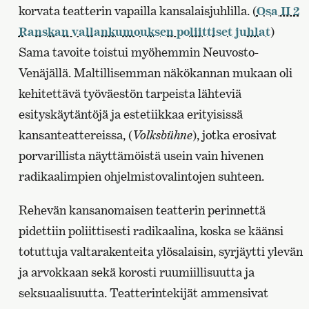
korvata teatterin vapailla kansalaisjuhlilla. (
Osa II 2
Ranskan vallankumouksen poliittiset juhlat
)
Sama tavoite toistui myöhemmin Neuvosto-
Venäjällä. Maltillisemman näkökannan mukaan oli
kehitettävä työväestön tarpeista lähteviä
esityskäytäntöjä ja estetiikkaa erityisissä
kansanteattereissa, (
Volksbühne
), jotka erosivat
porvarillista näyttämöistä usein vain hivenen
radikaalimpien ohjelmistovalintojen suhteen.
Rehevän kansanomaisen teatterin perinnettä
pidettiin poliittisesti radikaalina, koska se käänsi
totuttuja valtarakenteita ylösalaisin, syrjäytti ylevän
ja arvokkaan sekä korosti ruumiillisuutta ja
seksuaalisuutta. Teatterintekijät ammensivat