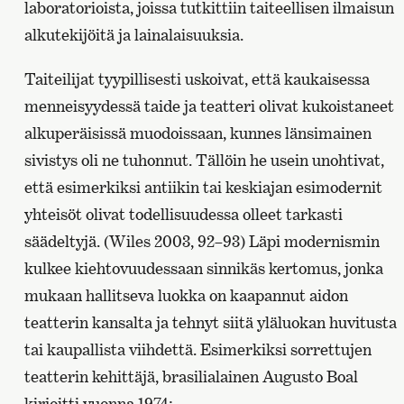
laboratorioista, joissa tutkittiin taiteellisen ilmaisun
alkutekijöitä ja lainalaisuuksia.
Taiteilijat tyypillisesti uskoivat, että kaukaisessa
menneisyydessä taide ja teatteri olivat kukoistaneet
alkuperäisissä muodoissaan, kunnes länsimainen
sivistys oli ne tuhonnut. Tällöin he usein unohtivat,
että esimerkiksi antiikin tai keskiajan esimodernit
yhteisöt olivat todellisuudessa olleet tarkasti
säädeltyjä. (Wiles 2003, 92–93) Läpi modernismin
kulkee kiehtovuudessaan sinnikäs kertomus, jonka
mukaan hallitseva luokka on kaapannut aidon
teatterin kansalta ja tehnyt siitä yläluokan huvitusta
tai kaupallista viihdettä. Esimerkiksi sorrettujen
teatterin kehittäjä, brasilialainen Augusto Boal
kirjoitti vuonna 1974: