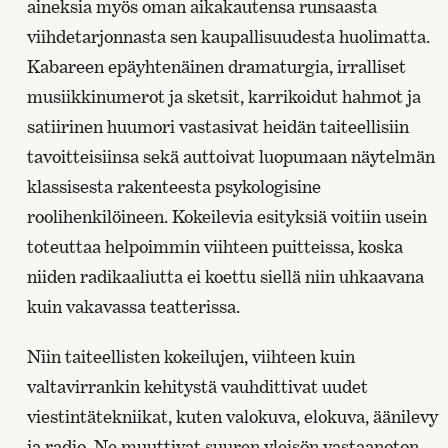
aineksia myös oman aikakautensa runsaasta
viihdetarjonnasta sen kaupallisuudesta huolimatta.
Kabareen epäyhtenäinen dramaturgia, irralliset
musiikkinumerot ja sketsit, karrikoidut hahmot ja
satiirinen huumori vastasivat heidän taiteellisiin
tavoitteisiinsa sekä auttoivat luopumaan näytelmän
klassisesta rakenteesta psykologisine
roolihenkilöineen. Kokeilevia esityksiä voitiin usein
toteuttaa helpoimmin viihteen puitteissa, koska
niiden radikaaliutta ei koettu siellä niin uhkaavana
kuin vakavassa teatterissa.
Niin taiteellisten kokeilujen, viihteen kuin
valtavirrankin kehitystä vauhdittivat uudet
viestintätekniikat, kuten valokuva, elokuva, äänilevy
ja radio. Ne muuttivat suuren yleisön vastaanoton