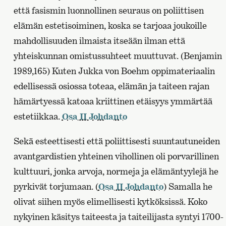
että fasismin luonnollinen seuraus on poliittisen
elämän estetisoiminen, koska se tarjoaa joukoille
mahdollisuuden ilmaista itseään ilman että
yhteiskunnan omistussuhteet muuttuvat. (Benjamin
1989,165) Kuten Jukka von Boehm oppimateriaalin
edellisessä osiossa toteaa, elämän ja taiteen rajan
hämärtyessä katoaa kriittinen etäisyys ymmärtää
estetiikkaa.
Osa II Johdanto
Sekä esteettisesti että poliittisesti suuntautuneiden
avantgardistien yhteinen vihollinen oli porvarillinen
kulttuuri, jonka arvoja, normeja ja elämäntyylejä he
pyrkivät torjumaan. (
Osa II Johdanto
) Samalla he
olivat siihen myös elimellisesti kytköksissä. Koko
nykyinen käsitys taiteesta ja taiteilijasta syntyi 1700-