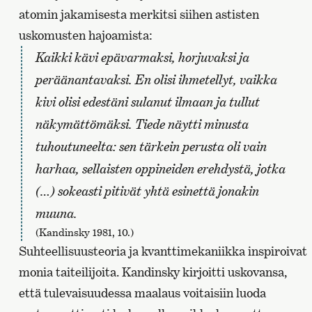
atomin jakamisesta merkitsi siihen astisten
uskomusten hajoamista:
Kaikki kävi epävarmaksi, horjuvaksi ja
peräänantavaksi. En olisi ihmetellyt, vaikka
kivi olisi edestäni sulanut ilmaan ja tullut
näkymättömäksi. Tiede näytti minusta
tuhoutuneelta: sen tärkein perusta oli vain
harhaa, sellaisten oppineiden erehdystä, jotka
(…) sokeasti pitivät yhtä esinettä jonakin
muuna.
(Kandinsky 1981, 10.)
Suhteellisuusteoria ja kvanttimekaniikka inspiroivat
monia taiteilijoita. Kandinsky kirjoitti uskovansa,
että tulevaisuudessa maalaus voitaisiin luoda