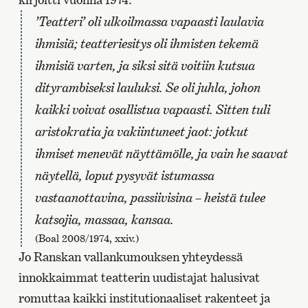
’Teatteri’ oli ulkoilmassa vapaasti laulavia
ihmisiä; teatteriesitys oli ihmisten tekemä
ihmisiä varten, ja siksi sitä voitiin kutsua
dityrambiseksi lauluksi. Se oli juhla, johon
kaikki voivat osallistua vapaasti. Sitten tuli
aristokratia ja vakiintuneet jaot: jotkut
ihmiset menevät näyttämölle, ja vain he saavat
näytellä, loput pysyvät istumassa
vastaanottavina, passiivisina – heistä tulee
katsojia, massaa, kansaa.
(Boal 2008/1974, xxiv.)
Jo Ranskan vallankumouksen yhteydessä
innokkaimmat teatterin uudistajat halusivat
romuttaa kaikki institutionaaliset rakenteet ja