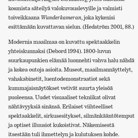
kosmista säteilyä valokuvauslevyille ja valmisti
toiveikkaana
Wunderkameran
, joka kykenisi
esittämään kuvattavan sielun. (Hedström 2001, 88.)
Modernia maailmaa on kuvattu spektaakkelin
yhteiskunnaksi (Debord 1994). 1800-luvun
suurkaupunkien elämää luonnehti vahva halu nähdä
ja kokea outoja asioita. Museot, maailmannäyttelyt,
vahakabinetit, luentodemonstraatiot sekä
kummajaisnäytökset vetivät suurta yleisöä
puoleensa. Uudet visuaaliset tekniikat olivat
nähtävyyksiä sinänsä. Erilaiset viihteelliset
spektaakkelit, sirkusesitykset, silmänkääntötemput
ja optiset illuusiot kukoistivat. Näkemisestä
itsestään tuli ihmettelyn ja kulutuksen kohde.