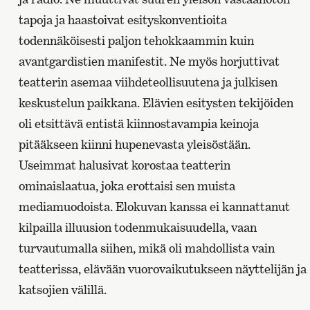
tapoja ja haastoivat esityskonventioita
todennäköisesti paljon tehokkaammin kuin
avantgardistien manifestit. Ne myös horjuttivat
teatterin asemaa viihdeteollisuutena ja julkisen
keskustelun paikkana. Elävien esitysten tekijöiden
oli etsittävä entistä kiinnostavampia keinoja
pitääkseen kiinni hupenevasta yleisöstään.
Useimmat halusivat korostaa teatterin
ominaislaatua, joka erottaisi sen muista
mediamuodoista. Elokuvan kanssa ei kannattanut
kilpailla illuusion todenmukaisuudella, vaan
turvautumalla siihen, mikä oli mahdollista vain
teatterissa, elävään vuorovaikutukseen näyttelijän ja
katsojien välillä.