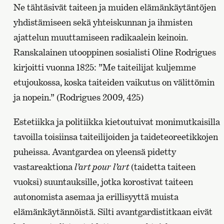
Ne tähtäsivät taiteen ja muiden elämänkäytäntöjen
yhdistämiseen sekä yhteiskunnan ja ihmisten
ajattelun muuttamiseen radikaalein keinoin.
Ranskalainen utooppinen sosialisti Oline Rodrigues
kirjoitti vuonna 1825: ”Me taiteilijat kuljemme
etujoukossa, koska taiteiden vaikutus on välittömin
ja nopein.” (Rodrigues 2009, 425)
Estetiikka ja politiikka kietoutuivat monimutkaisilla
tavoilla toisiinsa taiteilijoiden ja taideteoreetikkojen
puheissa. Avantgardea on yleensä pidetty
vastareaktiona
l’art pour l’art
(taidetta taiteen
vuoksi) suuntauksille, jotka korostivat taiteen
autonomista asemaa ja erillisyyttä muista
elämänkäytännöistä. Silti avantgardistitkaan eivät