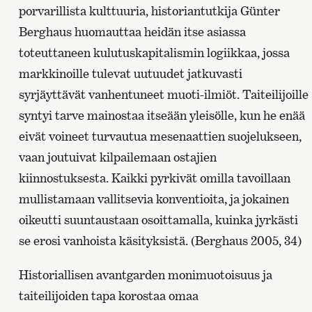
porvarillista kulttuuria, historiantutkija Günter
Berghaus huomauttaa heidän itse asiassa
toteuttaneen kulutuskapitalismin logiikkaa, jossa
markkinoille tulevat uutuudet jatkuvasti
syrjäyttävät vanhentuneet muoti-ilmiöt. Taiteilijoille
syntyi tarve mainostaa itseään yleisölle, kun he enää
eivät voineet turvautua mesenaattien suojelukseen,
vaan joutuivat kilpailemaan ostajien
kiinnostuksesta. Kaikki pyrkivät omilla tavoillaan
mullistamaan vallitsevia konventioita, ja jokainen
oikeutti suuntaustaan osoittamalla, kuinka jyrkästi
se erosi vanhoista käsityksistä. (Berghaus 2005, 34)
Historiallisen avantgarden monimuotoisuus ja
taiteilijoiden tapa korostaa omaa