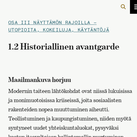
OSA III
NÄYTTÄMÖN RAJOILLA –
UTOPIOITA, KOKEILUJA, KÄYTÄNTÖJÄ
1.2 Historiallinen avantgarde
Maailmankuva horjuu
Modernin taiteen lähtökohdat ovat niissä lukuisissa
ja monimuotoisissa kriiseissä, joita sosiaalisten
rakenteiden nopea muuttuminen aiheutti.
Teollistuminen ja kaupungistuminen, niiden myötä
syntyneet uudet yhteiskuntaluokat, pysyväksi
koetun itsevaltaisen hallintomallin murtuminen