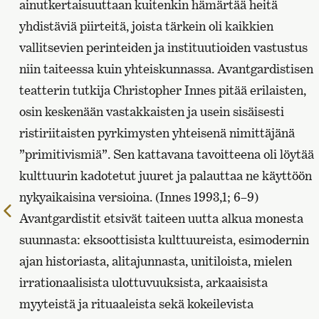
ainutkertaisuuttaan kuitenkin hämärtää heitä
yhdistäviä piirteitä, joista tärkein oli kaikkien
vallitsevien perinteiden ja instituutioiden vastustus
niin taiteessa kuin yhteiskunnassa. Avantgardistisen
teatterin tutkija Christopher Innes pitää erilaisten,
osin keskenään vastakkaisten ja usein sisäisesti
ristiriitaisten pyrkimysten yhteisenä nimittäjänä
”primitivismiä”. Sen kattavana tavoitteena oli löytää
kulttuurin kadotetut juuret ja palauttaa ne käyttöön
nykyaikaisina versioina. (Innes 1993,1; 6–9)
Edellinen
Avantgardistit etsivät taiteen uutta alkua monesta
sivu
suunnasta: eksoottisista kulttuureista, esimodernin
ajan historiasta, alitajunnasta, unitiloista, mielen
irrationaalisista ulottuvuuksista, arkaaisista
myyteistä ja rituaaleista sekä kokeilevista