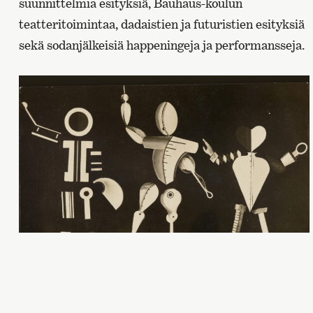
suunnittelmia esityksiä, Bauhaus-koulun
teatteritoimintaa, dadaistien ja futuristien esityksiä
sekä sodanjälkeisiä happeningeja ja performansseja.
Kurt Schmidtin luonnos
Mekaanisen baletin
näyttämöhahmoiksi Schlemmerin näyttämötyöpajassa n.