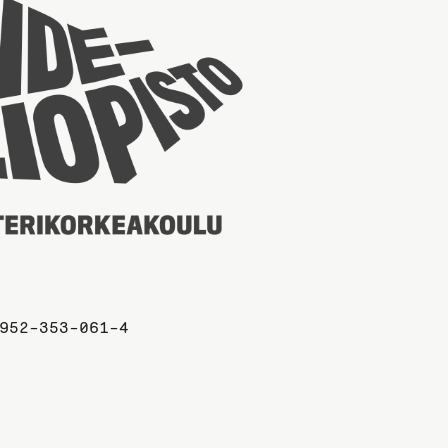
Taideyliopiston
sivuille
952-353-061-4