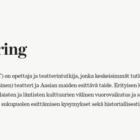
ring
) on opettaja ja teatterintutkija, jonka keskeisimmät tut
inen) teatteri ja Aasian maiden esittävä taide. Erityisen
laisten ja läntisten kulttuurien välinen vuorovaikutus ja si
a sukupuolen esittämisen kysymykset sekä historiallisesti