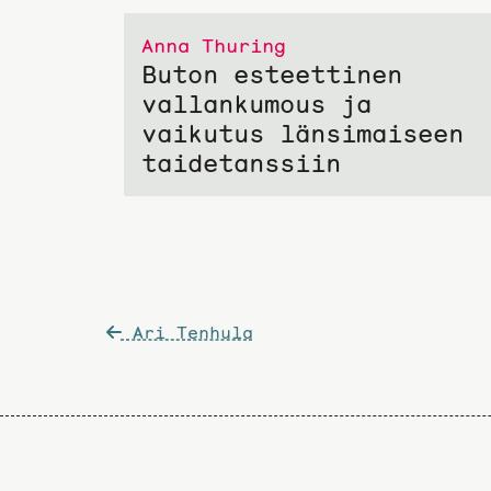
Anna Thuring
Buton esteettinen
vallankumous ja
vaikutus länsimaiseen
taidetanssiin
Artikkelien
Ari Tenhula
selaus