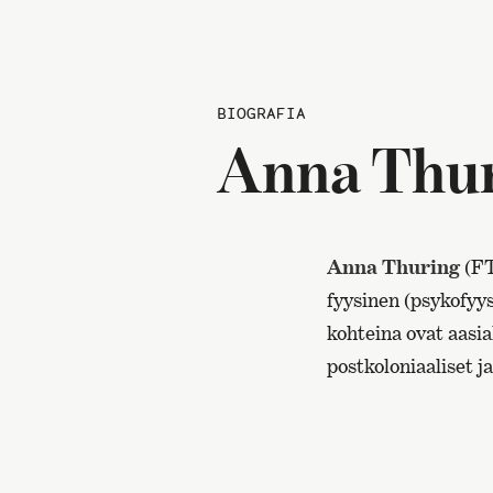
BIOGRAFIA
Anna Thu
Anna Thuring
(FT
fyysinen (psykofyys
kohteina ovat aasia
postkoloniaaliset j