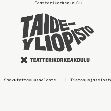
Teatterikorkeakoulu
Taidey
sivuil
Saavutettavuusseloste
Tietosuojaselost