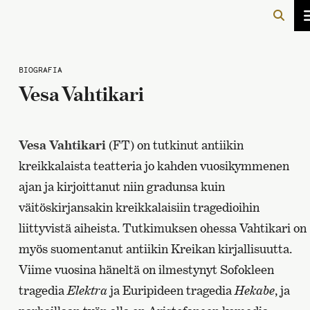
BIOGRAFIA
Vesa Vahtikari
Vesa Vahtikari
(FT) on tutkinut antiikin
kreikkalaista teatteria jo kahden vuosikymmenen
ajan ja kirjoittanut niin gradunsa kuin
väitöskirjansakin kreikkalaisiin tragedioihin
liittyvistä aiheista. Tutkimuksen ohessa Vahtikari on
myös suomentanut antiikin Kreikan kirjallisuutta.
Viime vuosina häneltä on ilmestynyt Sofokleen
tragedia
Elektra
ja Euripideen tragedia
Hekabe
, ja