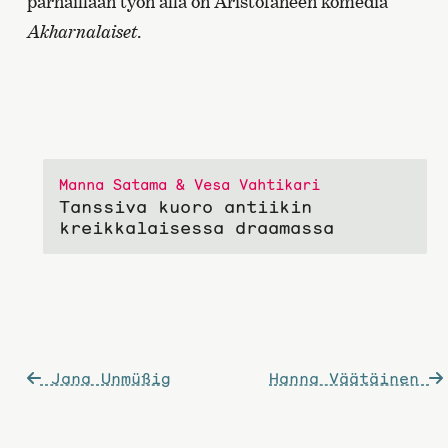
parhaillaan työn alla on Aristofaneen komedia
Akharnalaiset
.
Manna Satama & Vesa Vahtikari
Tanssiva kuoro antiikin
kreikkalaisessa draamassa
Artikkelien
Jana Unmüßig
Hanna Väätäinen
selaus