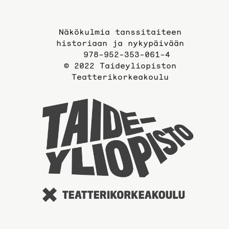
Näkökulmia tanssitaiteen
historiaan ja nykypäivään
978-952-353-061-4
© 2022 Taideyliopiston
Teatterikorkeakoulu
Taidey
sivuil