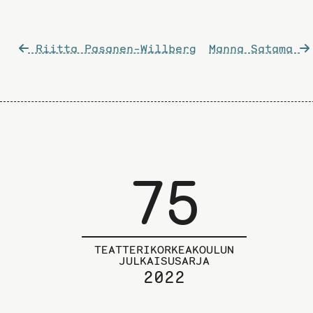
Artikkelien
Riitta Pasanen-Willberg
Manna Satama
selaus
75
TEATTERIKORKEAKOULUN
JULKAISUSARJA
2022