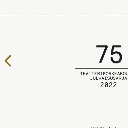
75
Edelliselle
sivulle
TEATTERIKORKEAKO
JULKAISUSARJA
2022