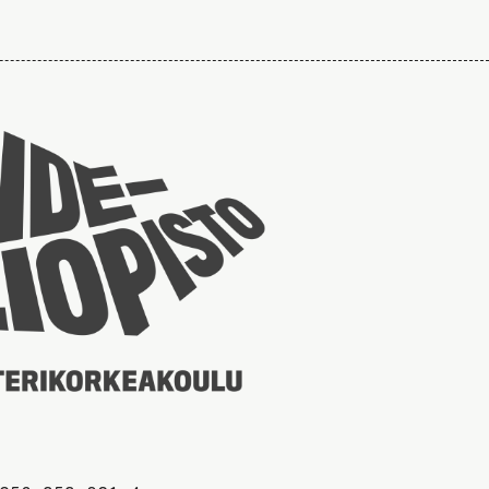
Taideyliopiston
sivuille