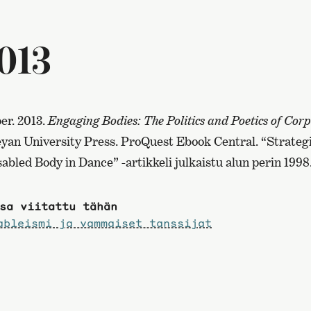
013
er. 2013.
Engaging Bodies: The Politics and Poetics of Corp
an University Press. ProQuest Ebook Central. “Strategic
abled Body in Dance” -artikkeli julkaistu alun perin 1998
sa viitattu tähän
ableismi ja vammaiset tanssijat