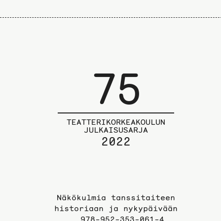
75
TEATTERIKORKEAKOULUN
JULKAISUSARJA
2022
Näkökulmia tanssitaiteen
historiaan ja nykypäivään
978-952-353-061-4