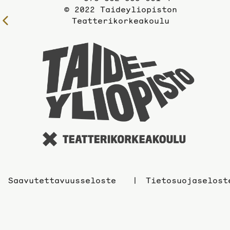
© 2022 Taideyliopiston
Teatterikorkeakoulu
Edelliselle
sivulle
Taidey
sivuil
Saavutettavuusseloste
Tietosuojaselost