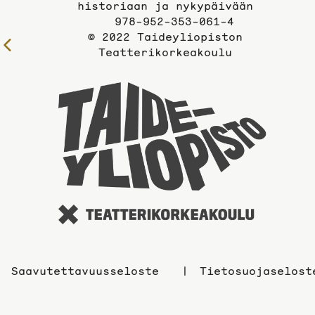
historiaan ja nykypäivään
978-952-353-061-4
© 2022 Taideyliopiston
Edelliselle
Teatterikorkeakoulu
sivulle
Taidey
sivuil
Saavutettavuusseloste
Tietosuojaselost