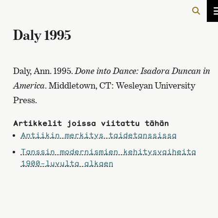
Daly 1995
Daly, Ann. 1995.
Done into Dance: Isadora Duncan in
America
. Middletown, CT: Wesleyan University
Press.
Artikkelit joissa viitattu tähän
Antiikin merkitys taidetanssissa
Tanssin modernismien kehitysvaiheita
1900-luvulta alkaen