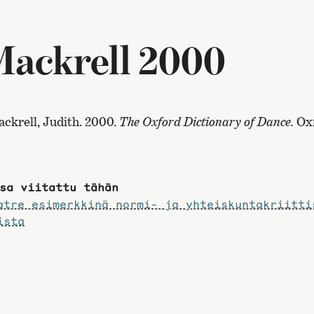
Mackrell 2000
ckrell, Judith. 2000.
The Oxford Dictionary of Dance.
Oxf
sa viitattu tähän
tre esimerkkinä normi- ja yhteiskunta­­­kriitti
ista