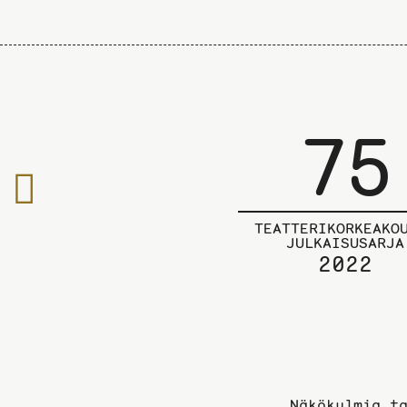
75
Edelliselle
sivulle
TEATTERIKORKEAKO
JULKAISUSARJA
2022
Näkökulmia t