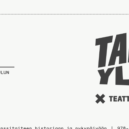
ULUN
anssitaiteen historiaan ja nykypäivään
978-