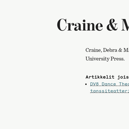
Craine & 
Craine, Debra & Ma
University Press.
Artikkelit jois
DV8 Dance Thea
tanssiteatter