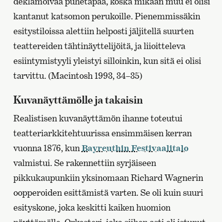
deklamoivaa puhetapaa, koska mikään muu ei olisi
kantanut katsomon perukoille. Pienemmissäkin
esitystiloissa alettiin helposti jäljitellä suurten
teattereiden tähtinäyttelijöitä, ja liioitteleva
esiintymistyyli yleistyi silloinkin, kun sitä ei olisi
tarvittu. (Macintosh 1993, 34–35)
Kuvanäyttämölle ja takaisin
Realistisen kuvanäyttämön ihanne toteutui
teatteriarkkitehtuurissa ensimmäisen kerran
vuonna 1876, kun
Bayreuthin Festivaalitalo
valmistui. Se rakennettiin syrjäiseen
pikkukaupunkiin yksinomaan Richard Wagnerin
oopperoiden esittämistä varten. Se oli kuin suuri
esityskone, joka keskitti kaiken huomion