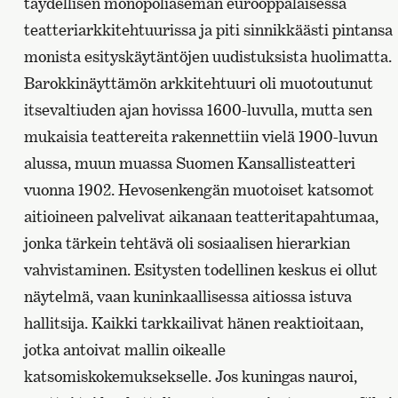
täydellisen monopoliaseman eurooppalaisessa
teatteriarkkitehtuurissa ja piti sinnikkäästi pintansa
monista esityskäytäntöjen uudistuksista huolimatta.
Barokkinäyttämön arkkitehtuuri oli muotoutunut
itsevaltiuden ajan hovissa 1600-luvulla, mutta sen
mukaisia teattereita rakennettiin vielä 1900-luvun
alussa, muun muassa Suomen Kansallisteatteri
vuonna 1902. Hevosenkengän muotoiset katsomot
aitioineen palvelivat aikanaan teatteritapahtumaa,
jonka tärkein tehtävä oli sosiaalisen hierarkian
vahvistaminen. Esitysten todellinen keskus ei ollut
näytelmä, vaan kuninkaallisessa aitiossa istuva
hallitsija. Kaikki tarkkailivat hänen reaktioitaan,
jotka antoivat mallin oikealle
katsomiskokemuksekselle. Jos kuningas nauroi,