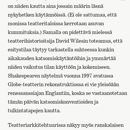
on niiden kautta aina jossain määrin läsnä
nykyhetken käytännöissä. (Ei ole sattumaa, että
monissa teatteritaloissa kerrotaan asuvan
kummituksia.) Samalla on pidettävä mielessä
teatterihistorioitsija David Wilesin toteamus, että
esitystilaa täytyy tarkastella suhteessa kunkin
aikakauden katsomiskäytäntöihin ja ymmärtää
niiden vaikutus tilan käyttöön ja kokemiseen.
Shakespearen näytelmä vuonna 1997 avatussa
Globe-teatterin rekonstruktiossa ei vie yleisöään
renessanssiajan Englantiin, koska se vastaanotetaan
tämän päivän katsomiskonventioiden ja
tulkintatapojen kautta.
Teatteriarkkitehtuurissa näkyy myös ranskalaisen