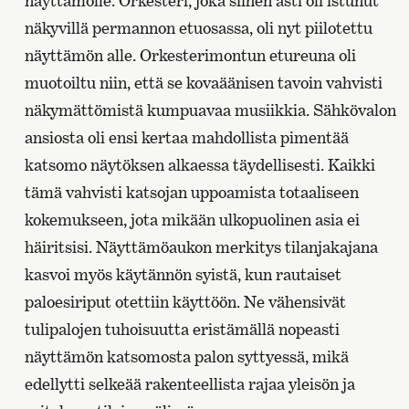
näyttämölle. Orkesteri, joka siihen asti oli istunut
näkyvillä permannon etuosassa, oli nyt piilotettu
näyttämön alle. Orkesterimontun etureuna oli
muotoiltu niin, että se kovaäänisen tavoin vahvisti
näkymättömistä kumpuavaa musiikkia. Sähkövalon
ansiosta oli ensi kertaa mahdollista pimentää
katsomo näytöksen alkaessa täydellisesti. Kaikki
tämä vahvisti katsojan uppoamista totaaliseen
kokemukseen, jota mikään ulkopuolinen asia ei
häiritsisi. Näyttämöaukon merkitys tilanjakajana
kasvoi myös käytännön syistä, kun rautaiset
paloesiriput otettiin käyttöön. Ne vähensivät
tulipalojen tuhoisuutta eristämällä nopeasti
näyttämön katsomosta palon syttyessä, mikä
edellytti selkeää rakenteellista rajaa yleisön ja