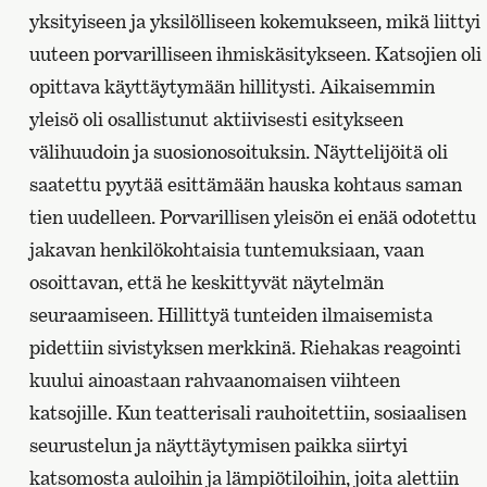
yksityiseen ja yksilölliseen kokemukseen, mikä liittyi
uuteen porvarilliseen ihmiskäsitykseen. Katsojien oli
opittava käyttäytymään hillitysti. Aikaisemmin
yleisö oli osallistunut aktiivisesti esitykseen
välihuudoin ja suosionosoituksin. Näyttelijöitä oli
saatettu pyytää esittämään hauska kohtaus saman
tien uudelleen. Porvarillisen yleisön ei enää odotettu
jakavan henkilökohtaisia tuntemuksiaan, vaan
osoittavan, että he keskittyvät näytelmän
seuraamiseen. Hillittyä tunteiden ilmaisemista
pidettiin sivistyksen merkkinä. Riehakas reagointi
kuului ainoastaan rahvaanomaisen viihteen
katsojille. Kun teatterisali rauhoitettiin, sosiaalisen
seurustelun ja näyttäytymisen paikka siirtyi
katsomosta auloihin ja lämpiötiloihin, joita alettiin