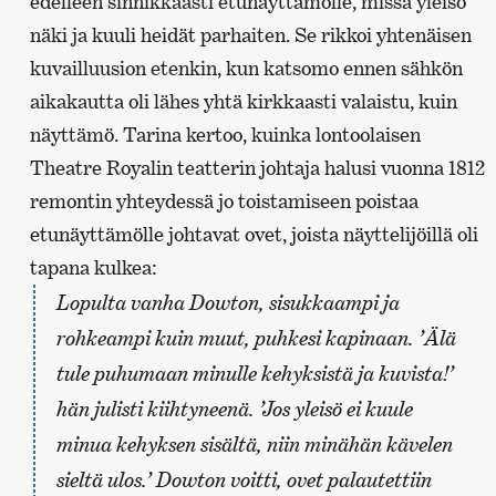
edelleen sinnikkäästi etunäyttämölle, missä yleisö
näki ja kuuli heidät parhaiten. Se rikkoi yhtenäisen
kuvailluusion etenkin, kun katsomo ennen sähkön
aikakautta oli lähes yhtä kirkkaasti valaistu, kuin
näyttämö. Tarina kertoo, kuinka lontoolaisen
Theatre Royalin teatterin johtaja halusi vuonna 1812
remontin yhteydessä jo toistamiseen poistaa
etunäyttämölle johtavat ovet, joista näyttelijöillä oli
tapana kulkea:
Lopulta vanha Dowton, sisukkaampi ja
rohkeampi kuin muut, puhkesi kapinaan. ’Älä
tule puhumaan minulle kehyksistä ja kuvista!’
hän julisti kiihtyneenä. ’Jos yleisö ei kuule
minua kehyksen sisältä, niin minähän kävelen
sieltä ulos.’ Dowton voitti, ovet palautettiin