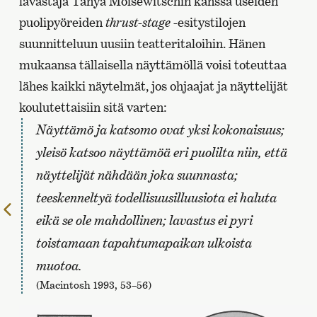
lavastaja Tanya Moisewitschin kanssa useiden
puolipyöreiden
thrust-stage
-esitystilojen
suunnitteluun uusiin teatteritaloihin. Hänen
mukaansa tällaisella näyttämöllä voisi toteuttaa
lähes kaikki näytelmät, jos ohjaajat ja näyttelijät
koulutettaisiin sitä varten:
Näyttämö ja katsomo ovat yksi kokonaisuus;
yleisö katsoo näyttämöä eri puolilta niin, että
näyttelijät nähdään joka suunnasta;
teeskenneltyä todellisuusilluusiota ei haluta
Edellinen
eikä se ole mahdollinen; lavastus ei pyri
sivu
toistamaan tapahtumapaikan ulkoista
muotoa.
(Macintosh 1993, 53–56)