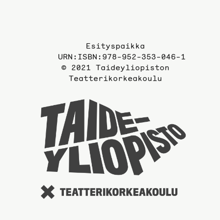
Esityspaikka
URN:ISBN:978-952-353-046-1
© 2021 Taideyliopiston
Teatterikorkeakoulu
Taidey
sivuil