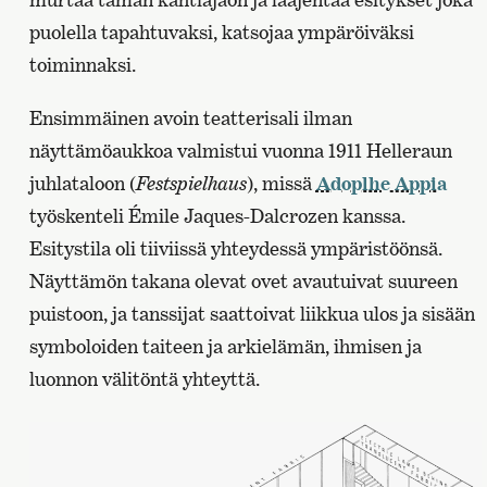
puolella tapahtuvaksi, katsojaa ympäröiväksi
toiminnaksi.
Ensimmäinen avoin teatterisali ilman
näyttämöaukkoa valmistui vuonna 1911 Helleraun
juhlataloon (
Festspielhaus
), missä
Adoplhe Appia
työskenteli Émile Jaques-Dalcrozen kanssa.
Esitystila oli tiiviissä yhteydessä ympäristöönsä.
Näyttämön takana olevat ovet avautuivat suureen
puistoon, ja tanssijat saattoivat liikkua ulos ja sisään
symboloiden taiteen ja arkielämän, ihmisen ja
luonnon välitöntä yhteyttä.