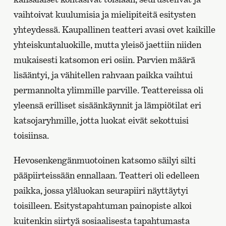
vaihtoivat kuulumisia ja mielipiteitä esitysten
yhteydessä. Kaupallinen teatteri avasi ovet kaikille
yhteiskuntaluokille, mutta yleisö jaettiin niiden
mukaisesti katsomon eri osiin. Parvien määrä
lisääntyi, ja vähitellen rahvaan paikka vaihtui
permannolta ylimmille parville. Teattereissa oli
yleensä erilliset sisäänkäynnit ja lämpiötilat eri
katsojaryhmille, jotta luokat eivät sekottuisi
toisiinsa.
Hevosenkengänmuotoinen katsomo säilyi silti
pääpiirteissään ennallaan. Teatteri oli edelleen
paikka, jossa yläluokan seurapiiri näyttäytyi
toisilleen. Esitystapahtuman painopiste alkoi
kuitenkin siirtyä sosiaalisesta tapahtumasta