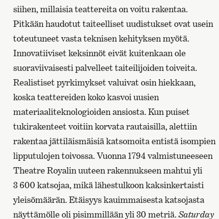
siihen, millaisia teattereita on voitu rakentaa.
Pitkään haudotut taiteelliset uudistukset ovat usein
toteutuneet vasta teknisen kehityksen myötä.
Innovatiiviset keksinnöt eivät kuitenkaan ole
suoraviivaisesti palvelleet taiteilijoiden toiveita.
Realistiset pyrkimykset valuivat osin hiekkaan,
koska teattereiden koko kasvoi uusien
materiaaliteknologioiden ansiosta. Kun puiset
tukirakenteet voitiin korvata rautaisilla, alettiin
rakentaa jättiläismäisiä katsomoita entistä isompien
lipputulojen toivossa. Vuonna 1794 valmistuneeseen
Theatre Royalin uuteen rakennukseen mahtui yli
3 600 katsojaa, mikä lähestulkoon kaksinkertaisti
yleisömäärän. Etäisyys kauimmaisesta katsojasta
näyttämölle oli pisimmillään yli 30 metriä.
Saturday