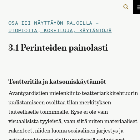
OSA III
NÄYTTÄMÖN RAJOILLA –
UTOPIOITA, KOKEILUJA, KÄYTÄNTÖJÄ
3.1 Perinteiden painolasti
Teatteritila ja katsomiskäytännöt
Avantgardistien mielenkiinto teatteriarkkitehtuurin
uudistamiseen osoittaa tilan merkityksen
taiteelliselle toiminnalle. Kyse ei ole vain
visuaalisista tyyleistä, vaan siitä miten materiaaliset
rakenteet, niiden luoma sosiaalinen järjestys ja
esitystapahtuman eletty ympäristö vaikuttavat