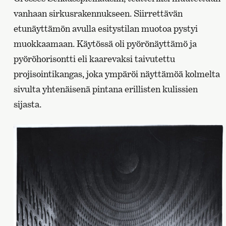
vanhaan sirkusrakennukseen. Siirrettävän
etunäyttämön avulla esitystilan muotoa pystyi
muokkaamaan. Käytössä oli pyörönäyttämö ja
pyöröhorisontti eli kaarevaksi taivutettu
projisointikangas, joka ympäröi näyttämöä kolmelta
sivulta yhtenäisenä pintana erillisten kulissien
sijasta.