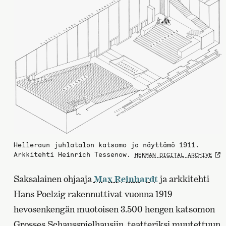
Helleraun juhlatalon katsomo ja näyttämö 1911.
Arkkitehti Heinrich Tessenow.
HEKMAN DIGITAL ARCHIVE
Saksalainen ohjaaja
Max Reinhardt
ja arkkitehti
Hans Poelzig rakennuttivat vuonna 1919
hevosenkengän muotoisen 3.500 hengen katsomon
Grosses Schausspielhausiin, teatteriksi muutettuun