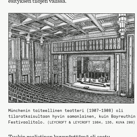
esityksen tilojen välissä.
Münchenin taiteellinen teatteri (1907–1908) oli
tilaratkaisultaan hyvin samanlainen, kuin Bayreuthin
Festivaalitalo.
(LEYCROFT & LEYCROFT 1984, 136, KUVA 208)
Tuskin realistinen kuvanäyttämö oli saatu