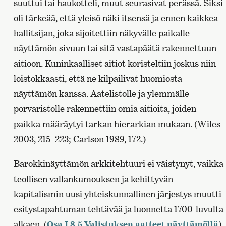
suuttui tai haukotteli, muut seurasivat perässä. Siksi
oli tärkeää, että yleisö näki itsensä ja ennen kaikkea
hallitsijan, joka sijoitettiin näkyvälle paikalle
näyttämön sivuun tai sitä vastapäätä rakennettuun
aitioon. Kuninkaalliset aitiot koristeltiin joskus niin
loistokkaasti, että ne kilpailivat huomiosta
näyttämön kanssa. Aatelistolle ja ylemmälle
porvaristolle rakennettiin omia aitioita, joiden
paikka määräytyi tarkan hierarkian mukaan. (Wiles
2003, 215–223; Carlson 1989, 172.)
Barokkinäyttämön arkkitehtuuri ei väistynyt, vaikka
teollisen vallankumouksen ja kehittyvän
kapitalismin uusi yhteiskunnallinen järjestys muutti
esitystapahtuman tehtävää ja luonnetta 1700-luvulta
alkaen. (
Osa I 8.5 Valistuksen aatteet näyttämöllä
)