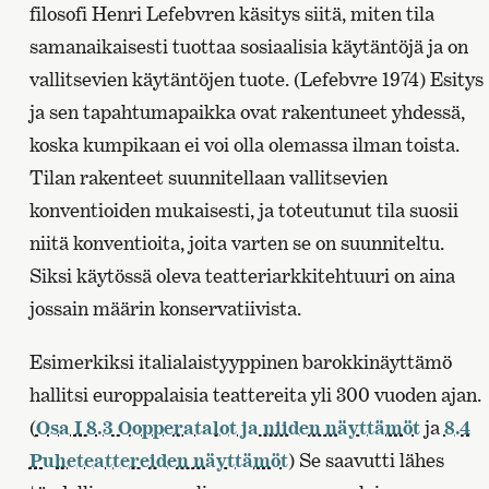
filosofi Henri Lefebvren käsitys siitä, miten tila
samanaikaisesti tuottaa sosiaalisia käytäntöjä ja on
vallitsevien käytäntöjen tuote. (Lefebvre 1974) Esitys
ja sen tapahtumapaikka ovat rakentuneet yhdessä,
koska kumpikaan ei voi olla olemassa ilman toista.
Tilan rakenteet suunnitellaan vallitsevien
konventioiden mukaisesti, ja toteutunut tila suosii
niitä konventioita, joita varten se on suunniteltu.
Siksi käytössä oleva teatteriarkkitehtuuri on aina
jossain määrin konservatiivista.
Esimerkiksi italialaistyyppinen barokkinäyttämö
hallitsi europpalaisia teattereita yli 300 vuoden ajan.
(
Osa I 8.3 Oopperatalot ja niiden näyttämöt
ja
8.4
Puheteattereiden näyttämöt
) Se saavutti lähes