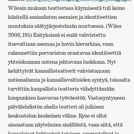
Wilesin mukaan teatterissa käymisestä tuli keino
käsitellä sosiaalisten asemien ja identiteettien
muutoksia säätyjärjestelmän murtuessa. (Wiles
2003, 195) Esityksissä ei enää vahvistettu
itsevaltiaan asemaa ja hovin hierarkiaa, vaan
rakennettiin porvariston orastavaa identiteettiä
yhteiskunnan uutena johtavana luokkana. Nyt
kehittyivät kansallisteatterit vahvistamaan
nationalismia ja kansallisvaltioiden syntyä, toisaalta
tarvittiin kaupallista teatteria viihdyttämään
kaupunkien kasvavaa työväestöä. Vastasyntyneen
päivälehdistön ohella teatteri oli julkisen
keskustelun keskeinen väline. Kyse ei ollut
ainoastaan näytelmien sisällöistä, vaan siitä, että
kansalaiset kohtasivat toisiaan, seurustelivat ja