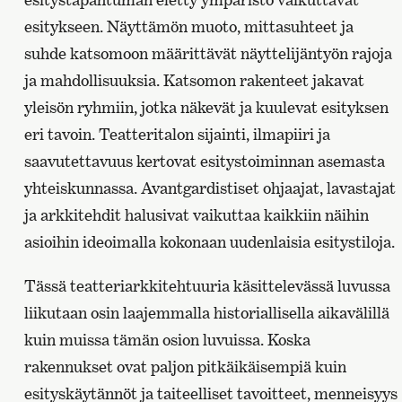
esitykseen. Näyttämön muoto, mittasuhteet ja
suhde katsomoon määrittävät näyttelijäntyön rajoja
ja mahdollisuuksia. Katsomon rakenteet jakavat
yleisön ryhmiin, jotka näkevät ja kuulevat esityksen
eri tavoin. Teatteritalon sijainti, ilmapiiri ja
saavutettavuus kertovat esitystoiminnan asemasta
yhteiskunnassa. Avantgardistiset ohjaajat, lavastajat
ja arkkitehdit halusivat vaikuttaa kaikkiin näihin
asioihin ideoimalla kokonaan uudenlaisia esitystiloja.
Tässä teatteriarkkitehtuuria käsittelevässä luvussa
liikutaan osin laajemmalla historiallisella aikavälillä
kuin muissa tämän osion luvuissa. Koska
rakennukset ovat paljon pitkäikäisempiä kuin
esityskäytännöt ja taiteelliset tavoitteet, menneisyys