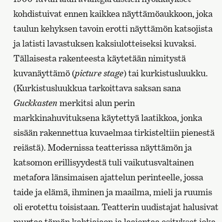
kohdistuivat ennen kaikkea näyttämöaukkoon, joka
taulun kehyksen tavoin erotti näyttämön katsojista
ja latisti lavastuksen kaksiulotteiseksi kuvaksi.
Tällaisesta rakenteesta käytetään nimitystä
kuvanäyttämö (
picture stage
) tai kurkistusluukku.
(Kurkistusluukkua tarkoittava saksan sana
Guckkasten
merkitsi alun perin
markkinahuvituksena käytettyä laatikkoa, jonka
sisään rakennettua kuvaelmaa tirkisteltiin pienestä
reiästä). Modernissa teatterissa näyttämön ja
katsomon erillisyydestä tuli vaikutusvaltainen
metafora länsimaisen ajattelun perinteelle, jossa
taide ja elämä, ihminen ja maailma, mieli ja ruumis
oli erotettu toisistaan. Teatterin uudistajat halusivat
murtaa tämän kahtiajaon ja laajentaa esitykset joka