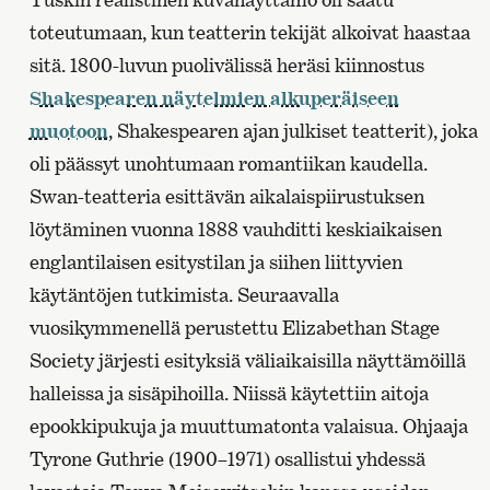
toteutumaan, kun teatterin tekijät alkoivat haastaa
sitä. 1800-luvun puolivälissä heräsi kiinnostus
Shakespearen näytelmien alkuperäiseen
muotoon
, Shakespearen ajan julkiset teatterit), joka
oli päässyt unohtumaan romantiikan kaudella.
Swan-teatteria esittävän aikalaispiirustuksen
löytäminen vuonna 1888 vauhditti keskiaikaisen
englantilaisen esitystilan ja siihen liittyvien
käytäntöjen tutkimista. Seuraavalla
vuosikymmenellä perustettu Elizabethan Stage
Society järjesti esityksiä väliaikaisilla näyttämöillä
halleissa ja sisäpihoilla. Niissä käytettiin aitoja
epookkipukuja ja muuttumatonta valaisua. Ohjaaja
Tyrone Guthrie (1900–1971) osallistui yhdessä