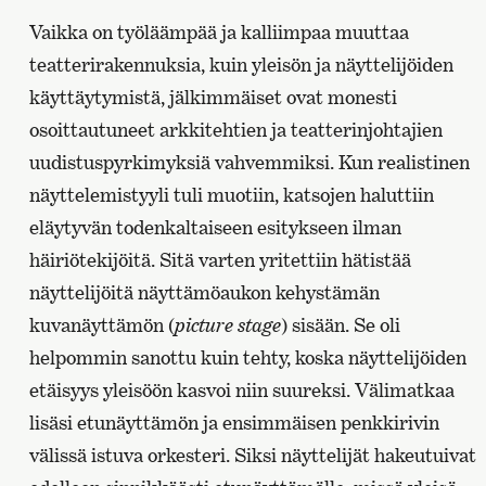
Vaikka on työläämpää ja kalliimpaa muuttaa
teatterirakennuksia, kuin yleisön ja näyttelijöiden
käyttäytymistä, jälkimmäiset ovat monesti
osoittautuneet arkkitehtien ja teatterinjohtajien
uudistuspyrkimyksiä vahvemmiksi. Kun realistinen
näyttelemistyyli tuli muotiin, katsojen haluttiin
eläytyvän todenkaltaiseen esitykseen ilman
häiriötekijöitä. Sitä varten yritettiin hätistää
näyttelijöitä näyttämöaukon kehystämän
kuvanäyttämön (
picture stage
) sisään. Se oli
helpommin sanottu kuin tehty, koska näyttelijöiden
etäisyys yleisöön kasvoi niin suureksi. Välimatkaa
lisäsi etunäyttämön ja ensimmäisen penkkirivin
välissä istuva orkesteri. Siksi näyttelijät hakeutuivat