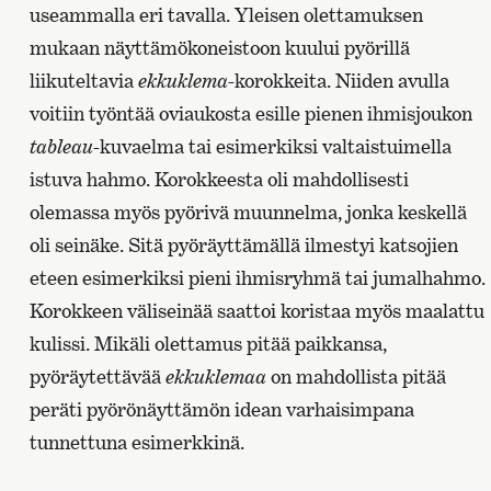
useammalla eri tavalla. Yleisen olettamuksen
mukaan näyttämökoneistoon kuului pyörillä
liikuteltavia
ekkuklema
-korokkeita. Niiden avulla
voitiin työntää oviaukosta esille pienen ihmisjoukon
tableau
-kuvaelma tai esimerkiksi valtaistuimella
istuva hahmo. Korokkeesta oli mahdollisesti
olemassa myös pyörivä muunnelma, jonka keskellä
oli seinäke. Sitä pyöräyttämällä ilmestyi katsojien
eteen esimerkiksi pieni ihmisryhmä tai jumalhahmo.
Korokkeen väliseinää saattoi koristaa myös maalattu
kulissi. Mikäli olettamus pitää paikkansa,
pyöräytettävää
ekkuklemaa
on mahdollista pitää
peräti pyörönäyttämön idean varhaisimpana
tunnettuna esimerkkinä.