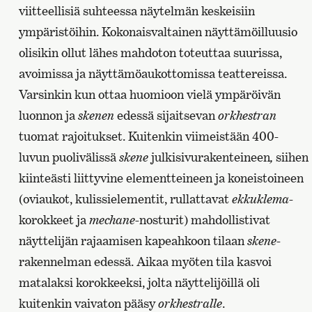
viitteellisiä suhteessa näytelmän keskeisiin
ympäristöihin. Kokonaisvaltainen näyttämöilluusio
olisikin ollut lähes mahdoton toteuttaa suurissa,
avoimissa ja näyttämöaukottomissa teattereissa.
Varsinkin kun ottaa huomioon vielä ympäröivän
luonnon ja
skenen
edessä sijaitsevan
orkhestran
tuomat rajoitukset. Kuitenkin viimeistään 400-
luvun puolivälissä
skene
julkisivurakenteineen
,
siihen
kiinteästi liittyvine elementteineen ja koneistoineen
(oviaukot, kulissielementit, rullattavat
ekkuklema
-
korokkeet ja
mechane
-nosturit) mahdollistivat
näyttelijän rajaamisen kapeahkoon tilaan
skene
-
rakennelman edessä. Aikaa myöten tila kasvoi
matalaksi korokkeeksi, jolta näyttelijöillä oli
kuitenkin vaivaton pääsy
orkhestralle
.