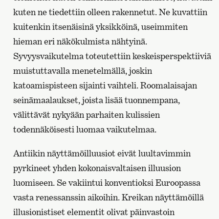
kuten ne tiedettiin olleen rakennetut. Ne kuvattiin
kuitenkin itsenäisinä yksikköinä, useimmiten
hieman eri näkökulmista nähtyinä.
Syvyysvaikutelma toteutettiin keskeisperspektiiviä
muistuttavalla menetelmällä, joskin
katoamispisteen sijainti vaihteli. Roomalaisajan
seinämaalaukset, joista lisää tuonnempana,
välittävät nykyään parhaiten kulissien
todennäköisesti luomaa vaikutelmaa.
Antiikin näyttämöilluusiot eivät luultavimmin
pyrkineet yhden kokonaisvaltaisen illuusion
luomiseen. Se vakiintui konventioksi Euroopassa
vasta renessanssin aikoihin. Kreikan näyttämöillä
illusionistiset elementit olivat päinvastoin