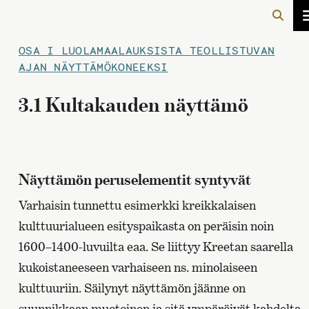
OSA I
LUOLAMAALAUKSISTA TEOLLISTUVAN
AJAN NÄYTTÄMÖKONEEKSI
3.1 Kultakauden näyttämö
Näyttämön peruselementit syntyvät
Varhaisin tunnettu esimerkki kreikkalaisen
kulttuurialueen esityspaikasta on peräisin noin
1600–1400-luvuilta eaa. Se liittyy Kreetan saarella
kukoistaneeseen varhaiseen ns. minolaiseen
kulttuuriin. Säilynyt näyttämön jäänne on
suunnikkaan muotoinen ja sitä ympäröivät kahdelta