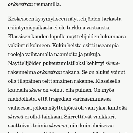
orkhestran
reunamilla.
Keskeiseen kysymykseen näyttelijöiden tarkasta
esiintymispaikasta ei ole tarkkaa vastausta.
Klassisen kauden lopulla näyttelijöiden lukumäärä
vakiintui kolmeen. Kukin heistä esitti useampia
rooleja vaihtamalla naamioita ja pukuja.
Näyttelijöiden pukeutumistilaksi kehittyi
skene
-
rakennelma
orkhestran
takana. Se on aluksi voinut
olla tilapäinen telttamainen rakenne. Klassisella
kaudella
skene
on voinut olla puinen. On myös
mahdollista, että tragedian varhaisimmassa
vaiheessa, jolloin näyttelijöitä oli vain yksi, kiinteää
skeneä
ei ollut lainkaan. Siirrettävät vankkurit
saattoivat toimia
skenenä
, niin kuin oheisessa