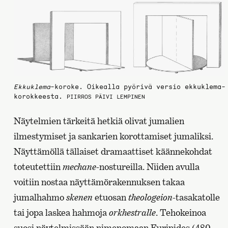
Ekkuklema
-koroke. Oikealla pyörivä versio ekkuklema-
korokkeesta.
PIIRROS PÄIVI LEMPINEN
Näytelmien tärkeitä hetkiä olivat jumalien
ilmestymiset ja sankarien korottamiset jumaliksi.
Näyttämöllä tällaiset dramaattiset käännekohdat
toteutettiin
mechane
-nostureilla. Niiden avulla
voitiin nostaa näyttämörakennuksen takaa
jumalhahmo
skenen
etuosan
theologeion
-tasakatolle
tai jopa laskea hahmoja
orkhestralle
. Tehokeinoa
suosi näytelmissään nimenomaan Euripides (480–