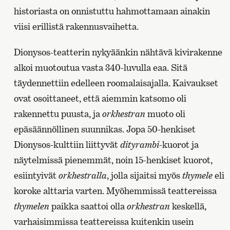
historiasta on onnistuttu hahmottamaan ainakin
viisi erillistä rakennusvaihetta.
Dionysos-teatterin nykyäänkin nähtävä kivirakenne
alkoi muotoutua vasta 340-luvulla eaa. Sitä
täydennettiin edelleen roomalaisajalla. Kaivaukset
ovat osoittaneet, että aiemmin katsomo oli
rakennettu puusta, ja
orkhestran
muoto oli
epäsäännöllinen suunnikas. Jopa 50-henkiset
Dionysos-kulttiin liittyvät
dityrambi
-kuorot ja
näytelmissä pienemmät, noin 15-henkiset kuorot,
esiintyivät
orkhestralla
, jolla sijaitsi myös
thymele
eli
koroke alttaria varten. Myöhemmissä teattereissa
thymelen
paikka saattoi olla
orkhestran
keskellä,
varhaisimmissa teattereissa kuitenkin usein