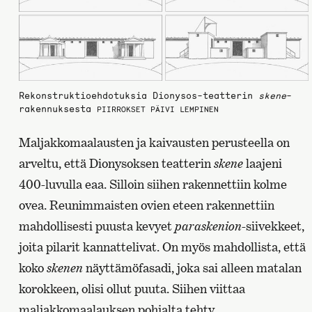
Rekonstruktioehdotuksia Dionysos-teatterin
skene
-
rakennuksesta
PIIRROKSET PÄIVI LEMPINEN
Maljakkomaalausten ja kaivausten perusteella on
arveltu, että Dionysoksen teatterin
skene
laajeni
400-luvulla eaa. Silloin siihen rakennettiin kolme
ovea. Reunimmaisten ovien eteen rakennettiin
mahdollisesti puusta kevyet
paraskenion
-siivekkeet,
joita pilarit kannattelivat. On myös mahdollista, että
koko
skenen
näyttämöfasadi, joka sai alleen matalan
korokkeen, olisi ollut puuta. Siihen viittaa
maljakkomaalauksen pohjalta tehty