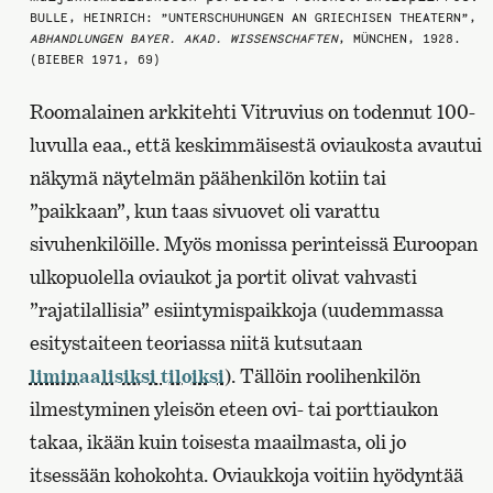
BULLE, HEINRICH: ”UNTERSCHUHUNGEN AN GRIECHISEN THEATERN”,
ABHANDLUNGEN BAYER. AKAD. WISSENSCHAFTEN
, MÜNCHEN, 1928.
(BIEBER 1971, 69)
Roomalainen arkkitehti Vitruvius on todennut 100-
luvulla eaa., että keskimmäisestä oviaukosta avautui
näkymä näytelmän päähenkilön kotiin tai
”paikkaan”, kun taas sivuovet oli varattu
sivuhenkilöille. Myös monissa perinteissä Euroopan
ulkopuolella oviaukot ja portit olivat vahvasti
”rajatilallisia” esiintymispaikkoja (uudemmassa
esitystaiteen teoriassa niitä kutsutaan
liminaalisiksi tiloiksi
). Tällöin roolihenkilön
ilmestyminen yleisön eteen ovi- tai porttiaukon
takaa, ikään kuin toisesta maailmasta, oli jo
itsessään kohokohta. Oviaukkoja voitiin hyödyntää