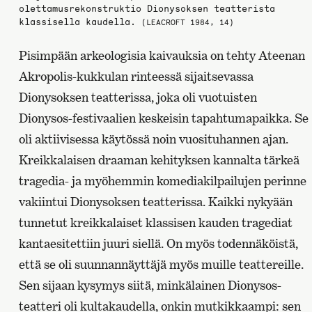
olettamusrekonstruktio Dionysoksen teatterista
klassisella kaudella.
(LEACROFT 1984, 14)
Pisimpään arkeologisia kaivauksia on tehty Ateenan
Akropolis-kukkulan rinteessä sijaitsevassa
Dionysoksen teatterissa, joka oli vuotuisten
Dionysos-festivaalien keskeisin tapahtumapaikka. Se
oli aktiivisessa käytössä noin vuosituhannen ajan.
Kreikkalaisen draaman kehityksen kannalta tärkeä
tragedia- ja myöhemmin komediakilpailujen perinne
vakiintui Dionysoksen teatterissa. Kaikki nykyään
tunnetut kreikkalaiset klassisen kauden tragediat
kantaesitettiin juuri siellä. On myös todennäköistä,
että se oli suunnannäyttäjä myös muille teattereille.
Sen sijaan kysymys siitä, minkälainen Dionysos-
teatteri oli kultakaudella, onkin mutkikkaampi: sen