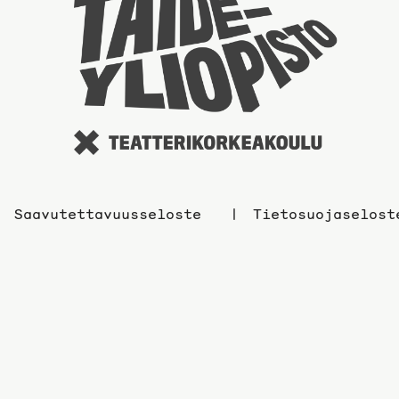
sivuil
Saavutettavuusseloste
Tietosuojaselost