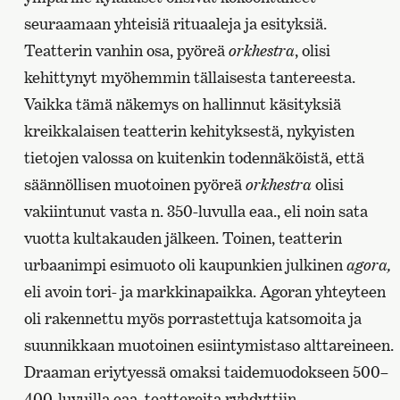
seuraamaan yhteisiä rituaaleja ja esityksiä.
Teatterin vanhin osa, pyöreä
orkhestra
, olisi
kehittynyt myöhemmin tällaisesta tantereesta.
Vaikka tämä näkemys on hallinnut käsityksiä
kreikkalaisen teatterin kehityksestä, nykyisten
tietojen valossa on kuitenkin todennäköistä, että
säännöllisen muotoinen pyöreä
orkhestra
olisi
vakiintunut vasta n. 350-luvulla eaa., eli noin sata
vuotta kultakauden jälkeen. Toinen, teatterin
urbaanimpi esimuoto oli kaupunkien julkinen
agora,
eli avoin tori- ja markkinapaikka. Agoran yhteyteen
oli rakennettu myös porrastettuja katsomoita ja
suunnikkaan muotoinen esiintymistaso alttareineen.
Draaman eriytyessä omaksi taidemuodokseen 500–
400-luvuilla eaa. teattereita ryhdyttiin