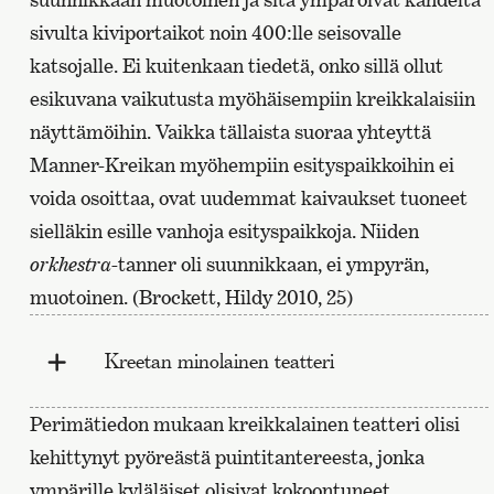
sivulta kiviportaikot noin 400:lle seisovalle
katsojalle. Ei kuitenkaan tiedetä, onko sillä ollut
esikuvana vaikutusta myöhäisempiin kreikkalaisiin
näyttämöihin. Vaikka tällaista suoraa yhteyttä
Manner-Kreikan myöhempiin esityspaikkoihin ei
voida osoittaa, ovat uudemmat kaivaukset tuoneet
sielläkin esille vanhoja esityspaikkoja. Niiden
orkhestra
-tanner oli suunnikkaan, ei ympyrän,
muotoinen. (Brockett, Hildy 2010, 25)
Kreetan minolainen teatteri
Perimätiedon mukaan kreikkalainen teatteri olisi
kehittynyt pyöreästä puintitantereesta, jonka
ympärille kyläläiset olisivat kokoontuneet