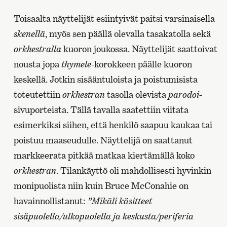
Toisaalta näyttelijät esiintyivät paitsi varsinaisella
skenellä
, myös sen päällä olevalla tasakatolla sekä
orkhestralla
kuoron joukossa. Näyttelijät saattoivat
nousta jopa
thymele
-korokkeen päälle kuoron
keskellä. Jotkin sisääntuloista ja poistumisista
toteutettiin
orkhestran
tasolla olevista
parodoi
-
sivuporteista. Tällä tavalla saatettiin viitata
esimerkiksi siihen, että henkilö saapuu kaukaa tai
poistuu maaseudulle. Näyttelijä on saattanut
markkeerata pitkää matkaa kiertämällä koko
orkhestran
. Tilankäyttö oli mahdollisesti hyvinkin
monipuolista niin kuin Bruce McConahie on
havainnollistanut:
”Mikäli käsitteet
sisäpuolella/ulkopuolella ja keskusta/periferia