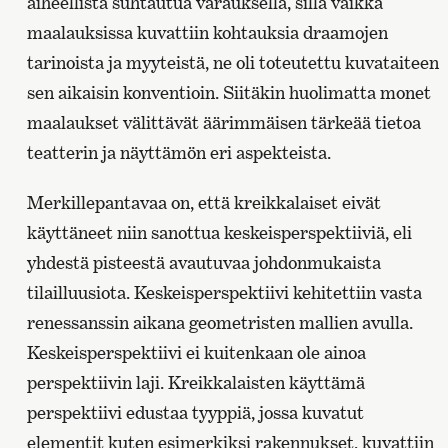
aiheellista suhtautua varauksella, sillä vaikka
maalauksissa kuvattiin kohtauksia draamojen
tarinoista ja myyteistä, ne oli toteutettu kuvataiteen
sen aikaisin konventioin. Siitäkin huolimatta monet
maalaukset välittävät äärimmäisen tärkeää tietoa
teatterin ja näyttämön eri aspekteista.
Merkillepantavaa on, että kreikkalaiset eivät
käyttäneet niin sanottua keskeisperspektiiviä, eli
yhdestä pisteestä avautuvaa johdonmukaista
tilailluusiota. Keskeisperspektiivi kehitettiin vasta
renessanssin aikana geometristen mallien avulla.
Keskeisperspektiivi ei kuitenkaan ole ainoa
perspektiivin laji. Kreikkalaisten käyttämä
perspektiivi edustaa tyyppiä, jossa kuvatut
elementit kuten esimerkiksi rakennukset, kuvattiin