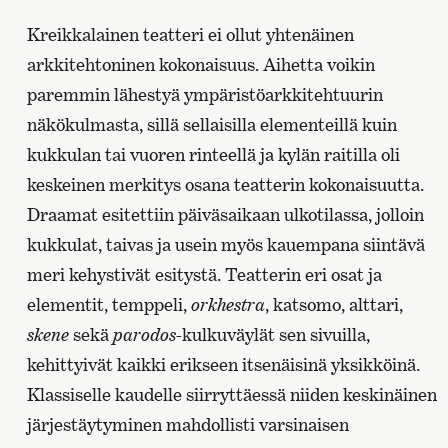
Kreikkalainen teatteri ei ollut yhtenäinen
arkkitehtoninen kokonaisuus. Aihetta voikin
paremmin lähestyä ympäristöarkkitehtuurin
näkökulmasta, sillä sellaisilla elementeillä kuin
kukkulan tai vuoren rinteellä ja kylän raitilla oli
keskeinen merkitys osana teatterin kokonaisuutta.
Draamat esitettiin päiväsaikaan ulkotilassa, jolloin
kukkulat, taivas ja usein myös kauempana siintävä
meri kehystivät esitystä. Teatterin eri osat ja
elementit, temppeli,
orkhestra
, katsomo, alttari,
skene
sekä
parodos
-kulkuväylät sen sivuilla,
kehittyivät kaikki erikseen itsenäisinä yksikköinä.
Klassiselle kaudelle siirryttäessä niiden keskinäinen
järjestäytyminen mahdollisti varsinaisen