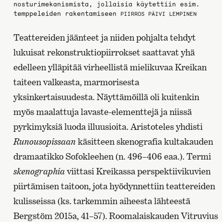
nosturimekanismista, jollaisia käytettiin esim.
temppeleiden rakentamiseen
PIIRROS PÄIVI LEMPINEN
Teattereiden jäänteet ja niiden pohjalta tehdyt
lukuisat rekonstruktiopiirrokset saattavat yhä
edelleen ylläpitää virheellistä mielikuvaa Kreikan
taiteen valkeasta, marmorisesta
yksinkertaisuudesta. Näyttämöillä oli kuitenkin
myös maalattuja lavaste-elementtejä ja niissä
pyrkimyksiä luoda illuusioita. Aristoteles yhdisti
Runousopissaan
käsitteen skenografia kultakauden
dramaatikko Sofokleehen (n. 496–406 eaa.). Termi
skenographia
viittasi Kreikassa perspektiivikuvien
piirtämisen taitoon, jota hyödynnettiin teattereiden
kulisseissa (ks. tarkemmin aiheesta lähteestä
Bergstöm 2015a, 41–57). Roomalaiskauden Vitruvius