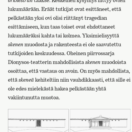
orkhestran
taakse. Keskeinen kysymys liittyy ovien
lukumäärään. Eräät tutkijat ovat esittäneet, että
pelkästään yksi ovi olisi riittänyt tragedian
esittämiseen, kun taas toiset ovat ehdottaneet
lukumääräksi kahta tai kolmea. Yksimielisyyttä
skenen
muodosta ja rakenteesta ei ole saavutettu
tutkijoiden keskuudessa. Oheinen piirrossarja
Dionysos-teatterin mahdollisista
skenen
muodoista
osoittaa, että vastaus on avoin. On myös mahdollista,
että
skeneä
kehiteltiin niin vauhdikkaasti, että sille ei
ole edes mielekästä hakea pelkästään yhtä
vakiintunutta muotoa.