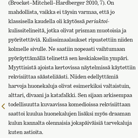
(Brocket–Mitchell–Hardberger 2010, 7). On
mahdollista, vaikka ei täysin varmaa, että jo
klassisella kaudella oli käytössä
periaktoi
-
kulissitelineitä, jotka olivat prisman muotoisia ja
pyöritettäviä. Kulissimaalaukset ripustettiin niiden
kolmelle sivulle. Ne saatiin nopeasti vaihtumaan
pyöräyttämällä telinettä sen keskiakselin ympäri.
Myyttisistä ajoista kertovissa näytelmissä käytettiin
rekvisiittaa säästeliäästi. Niiden edellyttämiä
harvoja huonekaluja olivat esimerkiksi valtaistuin,
alttari, divaani ja katafalkki. Sen sijaan arkisempaa
todellisuutta kuvaavissa komedioissa rekvisiittaan
Edellinen
saattoi kuulua huonekalujen lisäksi myös draaman
sivu
kulun kannalta olennaisia jokapäiväisiä tarvekaluja
kuten astioita.