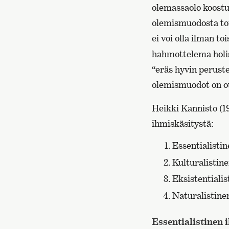
olemassaolo koostuu
olemismuodosta toi
ei voi olla ilman t
hahmottelema holis
“eräs hyvin peruste
olemismuodot on ot
Heikki Kannisto (19
ihmiskäsitystä:
Essentialisti
Kulturalistin
Eksistentialis
Naturalistine
Essentialistinen 