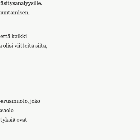
äsitysanalyysille.
muuntamisen,
että kaikki
lisi viitteitä siitä,
perusmuoto, joko
ssaolo
tyksiä ovat