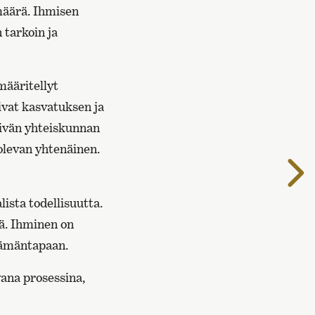
määrä. Ihmisen
 tarkoin ja
määritellyt
mivat kasvatuksen ja
ivän yhteiskunnan
olevan yhtenäinen.
S
s
ista todellisuutta.
ää. Ihminen on
elämäntapaan.
ana prosessina,