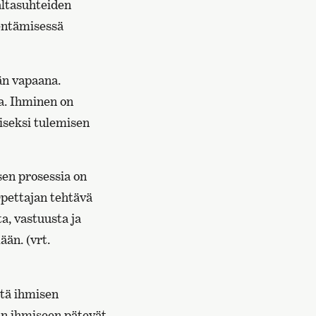
altasuhteiden
sentämisessä
än vapaana.
a. Ihminen on
iseksi tulemisen
sen prosessia on
Opettajan tehtävä
a, vastuusta ja
ään. (vrt.
ttä ihmisen
aan ihmiseen pätevät