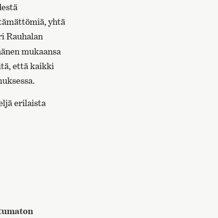
destä
ttämättömiä, yhtä
uri Rauhalan
 hänen mukaansa
tä, että kaikki
muksessa.
ljä erilaista
tumaton