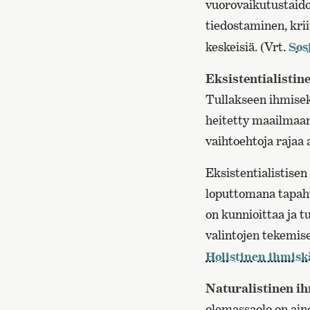
vuorovaikutustaidot
tiedostaminen, krii
keskeisiä. (Vrt.
Sos
Eksistentialistin
Tullakseen ihmisek
heitetty maailmaan
vaihtoehtoja rajaa 
Eksistentialistise
loputtomana tapaht
on kunnioittaa ja t
valintojen tekemise
Holistinen ihmisk
Naturalistinen i
olemassaolo on aine