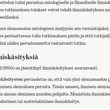
telun tulisi perustua ontologiselle ja filosofiselle ihmisk
sen tutkimuksen tulokset voivat tehdä ihmiskäsityksen 
eelliseksi.
n olemassolon ontologisen analyysin sen varmistajaksi, 
s periaatteessa tulla tutkimuksen piiriin ja että tutkijalla o
isi niiden perusluonnetta vastaavasti tutkia.
miskäsityksiä
3/2005) on jäsentänyt ihmiskäsitykset seuraavasti:
skäsitysten
perusoletus on, että vain yksi olemassaolon 
 ihmisen olemuksen perusta. Toisin sanoen, ihmisen olema
ainoan olemisen muodon pohjalta. Monistisia ihmiskäsi
alistinen tai materialistinen ihmiskäsitys.