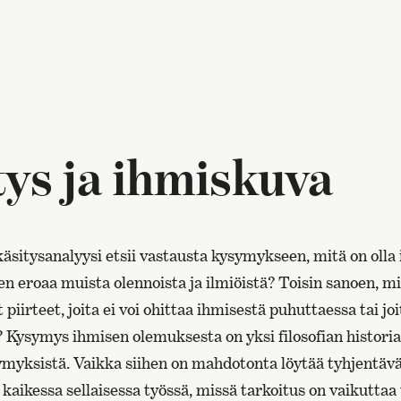
ys ja ihmiskuva
äsitysanalyysi etsii vastausta kysymykseen, mitä on olla
n eroaa muista olennoista ja ilmiöistä? Toisin sanoen, m
t piirteet, joita ei voi ohittaa ihmisestä puhuttaessa tai j
? Kysymys ihmisen olemuksesta on yksi filosofian histori
myksistä. Vaikka siihen on mahdotonta löytää tyhjentävä
aikessa sellaisessa työssä, missä tarkoitus on vaikuttaa