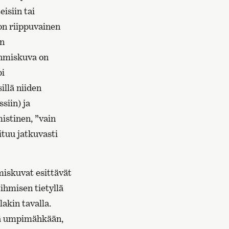
isiin tai
on riippuvainen
en
 Ihmiskuva on
pi
illä niiden
siin) ja
istinen, ”vain
ituu jatkuvasti
miskuvat esittävät
hmisen tietyllä
akin tavalla.
syä umpimähkään,