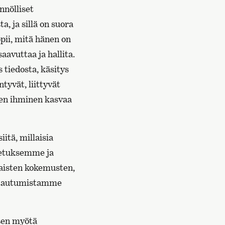
nnölliset
, ja sillä on suora
pii, mitä hänen on
saavuttaa ja hallita.
 tiedosta, käsitys
ntyvät, liittyvät
iten ihminen kasvaa
itä, millaisia
oletuksemme ja
taisten kokemusten,
uhtautumistamme
isen myötä