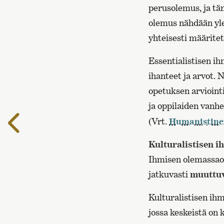
perusolemus, ja tä
olemus nähdään ylee
yhteisesti määritet
Essentialistisen i
ihanteet ja arvot. 
opetuksen arvioin
ja oppilaiden vanh
Edelliselle
(Vrt.
Humanistinen
sivulle
Kulturalistisen i
Ihmisen olemassaolo
jatkuvasti
muuttu
Kulturalistisen ih
jossa keskeistä on