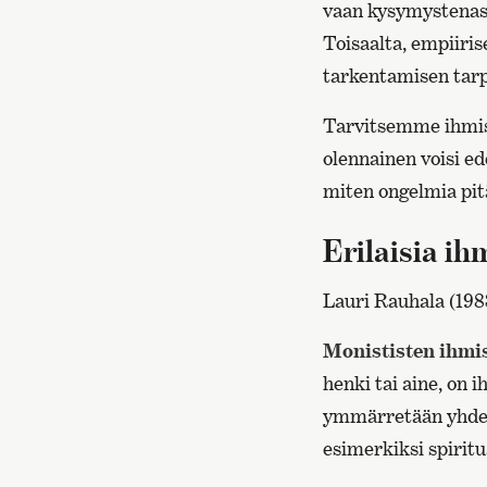
vaan kysymystenaset
Toisaalta, empiiri
tarkentamisen tarp
Tarvitsemme ihmise
olennainen voisi ede
miten ongelmia pitä
Erilaisia ih
Lauri Rauhala (198
Monististen ihmi
henki tai aine, on
ymmärretään yhden 
esimerkiksi spiritu