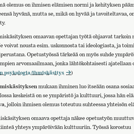
mä olemus on ihmisen elämisen normi ja kehityksen pää
nsä hyvänä, mutta se, mikä on hyvää ja tavoiteltavaa, on
ty.
hmiskäsityksen omaavan opettajan työtä ohjaavat tarkoin 
Ne voivat nousta esim. uskonnosta tai ideologiasta, ja toi
tiperustana. Opetustyössä tärkeää on myös suhde ympärö
empien arvomaailmaan, jonka lähtökohtaisesti ajatellaan 
 psykologia/ihmiskäsitys
)
hmiskäsityksen
mukaan ihminen luo itseään osana sosiaal
ssa keskeistä on se ympäristö ja kulttuuri, jossa hän el
va
, jolloin ihmisen olemus toteutuu suhteessa yhteisön 
miskäsityksen omaava opettaja näkee opetustyön muuttuv
 kiinteä yhteys ympäröivään kulttuuriin. Työssä korostuu