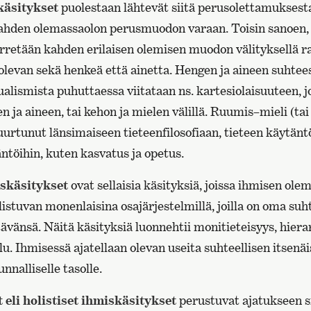
käsitykset
puolestaan lähtevät siitä perusolettamuksesta
ahden olemassaolon perusmuodon varaan. Toisin sanoen,
etään kahden erilaisen olemisen muodon välityksellä rak
olevan sekä henkeä että ainetta. Hengen ja aineen suhtees
ualismista puhuttaessa viitataan ns. kartesiolaisuuteen, 
n ja aineen, tai kehon ja mielen välillä. Ruumis–mieli (tai
urtunut länsimaiseen tieteenfilosofiaan, tieteen käytänt
ntöihin, kuten kasvatus ja opetus.
iskäsitykset
ovat sellaisia käsityksiä, joissa ihmisen ole
stuvan monenlaisina osajärjestelmillä, joilla on oma suht
ävänsä. Näitä käsityksiä luonnehtii monitieteisyys, hiera
u. Ihmisessä ajatellaan olevan useita suhteellisen itsenä
nnalliselle tasolle.
 eli holistiset ihmiskäsitykset
perustuvat ajatukseen si