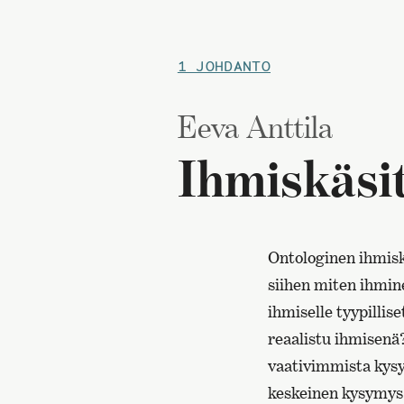
1 JOHDANTO
Eeva Anttila
Ihmiskäsit
Ontologinen ihmisk
siihen miten ihmine
ihmiselle tyypillise
reaalistu ihmisenä
vaativimmista kysy
keskeinen kysymys k