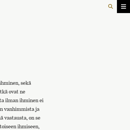
 ihminen, sekä
itkä ovat ne
oita ilman ihminen ei
an vanhimmista ja
ä vastausta, on se
 toiseen ihmiseen,