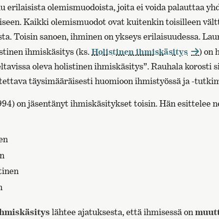
 erilaisista olemismuodoista, joita ei voida palauttaa yh
seen. Kaikki olemismuodot ovat kuitenkin toisilleen väl
oista. Toisin sanoen, ihminen on ykseys erilaisuudessa. La
tinen ihmiskäsitys (ks.
Holistinen ihmiskäsitys
) on
ltavissa oleva holistinen ihmiskäsitys”. Rauhala korosti si
ettava täysimääräisesti huomioon ihmistyössä ja -tutki
94) on jäsentänyt ihmiskäsitykset toisin. Hän esittelee ne
nen
en
tinen
n
ihmiskäsitys
lähtee ajatuksesta, että ihmisessä on
muut