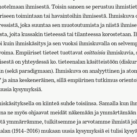
telmaan ihmisestä. Toisin sanoen se perustuu ihmistiete
iseen toimintaan tai havaintoihin ihmisestä. Ihmiskuva 
ressistä, joka suuntaa sen muotoutumista ja niistä ihmis
a, joita kussakin tieteessä tai tilanteessa korostetaan.
i kuin ihmiskäsitys ja sen vuoksi ihmiskuvalla on selvem
voima. Empiiriset tieteet tuottavat
osittaisia
ihmiskuvia, s
sestä on yhteydessä ko. tieteenalan käsitteistöön (diskurs
 (sekä paradigmaan). Ihmiskuva on analyyttinen ja atom
” ja aina keskeneräinen, sillä empiirinen tutkimus oriento
 uusia kysymyksiä.
iskäsityksella on kiinteä suhde toisiinsa. Samalla kun ih
sena ne myös ohjaavat meidät näkemään ja ymmärtämään i
ötä ymmärrämme, tulkitsemme ja arvotamme ihmistä joll
halan (1914–2016) mukaan uusia kysymyksiä ei tulisi ky