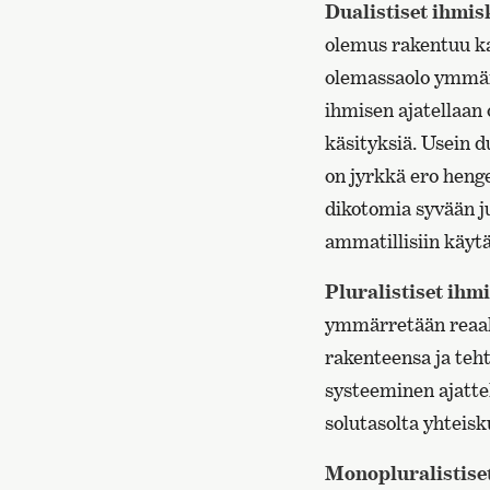
Dualistiset ihmis
olemus rakentuu k
olemassaolo ymmärr
ihmisen ajatellaan 
käsityksiä. Usein d
on jyrkkä ero henge
dikotomia syvään ju
ammatillisiin käytä
Pluralistiset ihm
ymmärretään reaali
rakenteensa ja teht
systeeminen ajattel
solutasolta yhteisku
Monopluralistiset