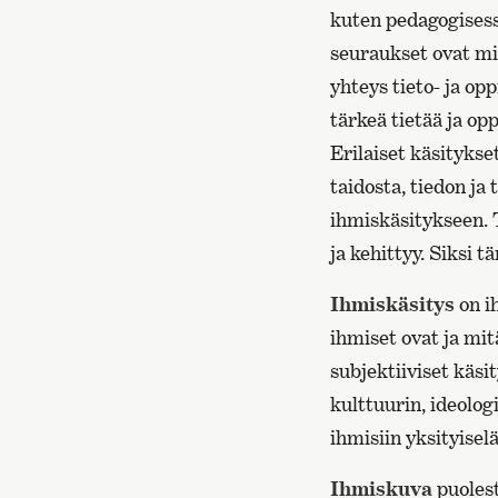
kuten pedagogisess
seuraukset ovat mit
yhteys tieto- ja o
tärkeä tietää ja opp
Erilaiset käsitykse
taidosta, tiedon ja 
ihmiskäsitykseen. T
ja kehittyy. Siksi 
Ihmiskäsitys
on i
ihmiset ovat ja mi
subjektiiviset käs
kulttuurin, ideolo
ihmisiin yksityisel
Ihmiskuva
puolest