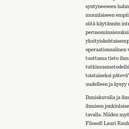
syntyneeseen hahmo
muunlaiseen empiir
siitä käytännön int
perusominaisuuksist
yksityiskohtaisemp
operaationaalinen 
tuottama tieto ihmi
tutkimusmetodeihin
toistaiseksi pätevä
uudelleen ja kysyy
Ihmiskuvalla ja ihm
ihmisen jonkinlai
tavalla. Niiden my
Filosofi Lauri Rau