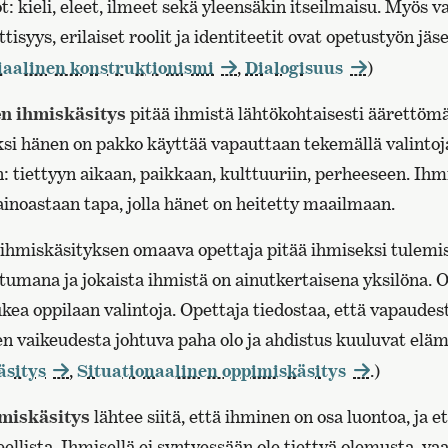
: kieli, eleet, ilmeet sekä yleensäkin itseilmaisu. Myös v
ttisyys, erilaiset roolit ja identiteetit ovat opetustyön jä
iaalinen konstruktionismi
,
Dialogisuus
)
en ihmiskäsitys
pitää ihmistä lähtökohtaisesti äärettöm
si hänen on pakko käyttää vapauttaan tekemällä valintoj
: tiettyyn aikaan, paikkaan, kulttuuriin, perheeseen. Ihm
ainoastaan tapa, jolla hänet on heitetty maailmaan.
n ihmiskäsityksen omaava opettaja pitää ihmiseksi tulemi
umana ja jokaista ihmistä on ainutkertaisena yksilöna. 
ukea oppilaan valintoja. Opettaja tiedostaa, että vapaudest
n vaikeudesta johtuva paha olo ja ahdistus kuuluvat eläm
äsitys
,
Situationaalinen oppimiskäsitys
.)
hmiskäsitys
lähtee siitä, että ihminen on osa luontoa, ja e
ellista. Ihmisellä ei syntyessään ole tiettyä olemusta, v