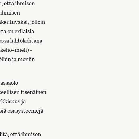
, että ihmisen
 ihmisen
entuvaksi, jolloin
ta on erilaisia
jossa lähtökohtana
 keho–mieli) -
öihin ja moniin
massaolo
eellisen itsenäinen
rkkisuus ja
isiä osasysteemejä
itä, että ihmisen