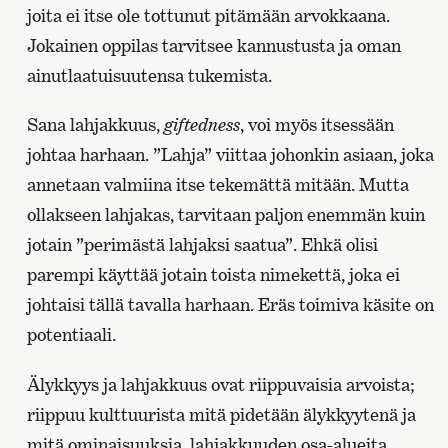
joita ei itse ole tottunut pitämään arvokkaana.
Jokainen oppilas tarvitsee kannustusta ja oman
ainutlaatuisuutensa tukemista.
Sana lahjakkuus,
giftedness
, voi myös itsessään
johtaa harhaan. ”Lahja” viittaa johonkin asiaan, joka
annetaan valmiina itse tekemättä mitään. Mutta
ollakseen lahjakas, tarvitaan paljon enemmän kuin
jotain ”perimästä lahjaksi saatua”. Ehkä olisi
parempi käyttää jotain toista nimekettä, joka ei
johtaisi tällä tavalla harhaan. Eräs toimiva käsite on
potentiaali.
Älykkyys ja lahjakkuus ovat riippuvaisia arvoista;
riippuu kulttuurista mitä pidetään älykkyytenä ja
mitä ominaisuuksia, lahjakkuuden osa-alueita