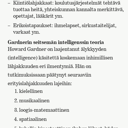
Kiintiölahjakkaat: koulutusjärjestelmät tehtävä
tuottaa heitä, yhteiskunnan kannalta merkittävä,
opettajat, lääkärit ym.
Erikoistapaukset: ihmelapset, sirkustaitelijat,
varkaat ym.
Gardnerin seitsemän intelligenssin teoria
Howard Gardner on laajentanut älykkyyden
(intelligence) käsitettä koskemaan inhimillisen
lähjakkuuden eri ilmentymiä. Hän on
tutkimuksissaan päätynyt seuraaviin
erityislahjakkuuden lajeihin:
kielellinen
musikaalinen
loogis-matemaattinen
spatiaalinen