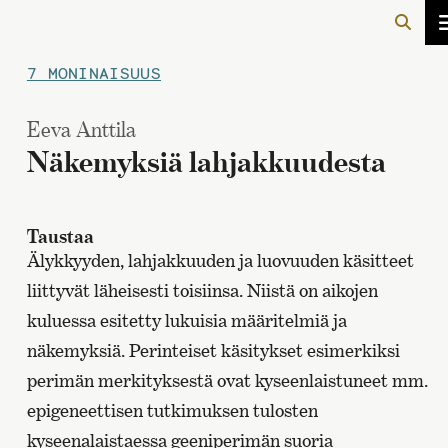
7 MONINAISUUS
Eeva Anttila
Näkemyksiä lahjakkuudesta
Taustaa
Älykkyyden, lahjakkuuden ja luovuuden käsitteet
liittyvät läheisesti toisiinsa. Niistä on aikojen
kuluessa esitetty lukuisia määritelmiä ja
näkemyksiä. Perinteiset käsitykset esimerkiksi
perimän merkityksestä ovat kyseenlaistuneet mm.
epigeneettisen tutkimuksen tulosten
kyseenalaistaessa geeniperimän suoria