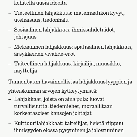
kehitellä uusia ideoita
Tieteellinen lahjakkuus: matemaatikon kyvyt,
uteliaisuus, tiedonhalu
Sosiaalinen lahjakkuus: ihmissuhdetaidot,
johtajuus
Mekaaninen lahjakkuus: spatiaalinen lahjakkuus,
ärsykkeiden vivahde-erot
Taiteellinen lahjakkuus: kirjailija, muusikko,
näyttelijä
Tannenbaum havainnollistaa lahjakkuustyyppien ja
yhteiskunnan arvojen kytkeytymistä:
Lahjakkaat, joista on aina pula: luovat
turvallisuutta, tiedemiehet, moraaliltaan
korkeatasoiset kansojen johtajat
Kulttuurilahjakkaat: taiteilijat, heistä riippuu
ihmisyyden elossa pysyminen ja jalostuminen