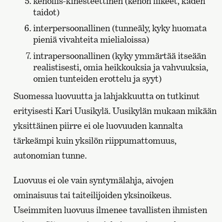
kehollis-kinesteettinen (kehon liikeet, käden
taidot)
interpersoonallinen (tunneäly, kyky huomata
pieniä vivahteita mielialoissa)
intrapersoonallinen (kyky ymmärtää itseään
realistisesti, omia heikkouksia ja vahvuuksia,
omien tunteiden erottelu ja syyt)
Suomessa luovuutta ja lahjakkuutta on tutkinut
erityisesti Kari Uusikylä. Uusikylän mukaan mikään
yksittäinen piirre ei ole luovuuden kannalta
tärkeämpi kuin yksilön riippumattomuus,
autonomian tunne.
Luovuus ei ole vain syntymälahja, aivojen
ominaisuus tai taiteilijoiden yksinoikeus.
Useimmiten luovuus ilmenee tavallisten ihmisten