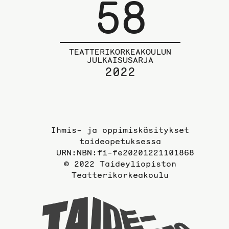
58
TEATTERIKORKEAKOULUN
JULKAISUSARJA
2022
Ihmis- ja oppimiskäsitykset
taideopetuksessa
URN:NBN:fi-fe20201221101868
© 2022 Taideyliopiston
Teatterikorkeakoulu
Taidey
sivuil