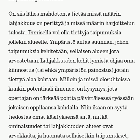
On siis lähes mahdotonta tietää missä määrin
lahjakkuus on perittyä ja missä määrin harjoittelun
tulosta. Ihmisellä voi olla tiettyjä taipumuksia
jollekin alueelle. Ympäristö antaa suunnan, johon
taipumuksia kehitetään; sellaisen alueen jota
arvostetaan. Lahjakkuuden kehittymistä ohjaa oma
kiinnostus (tai ehkä ympäristön painostus) jotain
tiettyä alaa kohtaan. Milloin ja missä olosuhteissa
kunkin potentiaali ilmenee, on kysymys, jota
opettajan on tärkeää pohtia päivittäisessä työssään
jokaisen oppilaansa kohdalla. Niin ikään on syytä
tiedostaa omat käsityksensä siitä, mitkä
ominaisuudet tai lahjakkuuden alueet ovat
arvokkaita, ja huomata sellaisetkin taipumukset,