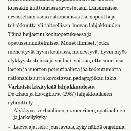
kussakin kulttuurissa arvostetaan. Länsimaissa
arvostetaan usein rationaalisuutta, nopeutta ja
tehokkuutta yli taiteellisen, luovan lahjakkuuden.
Tämä heijastuu kouluopetuksessa ja
opetussuunnitelmissa. Monet ihmiset, jotka
menestyvät hyvin koulussa, menestyvät hyvin myös
älykkyystesteissä ja voidaan väittää, että suuri osa
lasten ja nuorten potentiaalista jää todentumatta
rationaalisuutta korostavan pedagogiikan takia.
Varhaisia käsityksiä lahjakkuudesta
De-Haan ja Havighurst (1957) lahjakkuuksien
ryhmittely:
Älykkyys: verbaalinen, numeerinen, spatiaalinen
ja järkeilykyky
Luova ajattelu: joustavuus, kyky nähdä ongelmia,