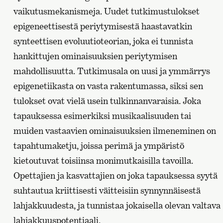
vaikutusmekanismeja. Uudet tutkimustulokset
epigeneettisestä periytymisestä haastavatkin
synteettisen evoluutioteorian, joka ei tunnista
hankittujen ominaisuuksien periytymisen
mahdollisuutta. Tutkimusala on uusi ja ymmärrys
epigenetiikasta on vasta rakentumassa, siksi sen
tulokset ovat vielä usein tulkinnanvaraisia. Joka
tapauksessa esimerkiksi musikaalisuuden tai
muiden vastaavien ominaisuuksien ilmeneminen on
tapahtumaketju, joissa perimä ja ympäristö
kietoutuvat toisiinsa monimutkaisilla tavoilla.
Opettajien ja kasvattajien on joka tapauksessa syytä
suhtautua kriittisesti väitteisiin synnynnäisestä
lahjakkuudesta, ja tunnistaa jokaisella olevan valtava
lahjakkuuspotentiaali.