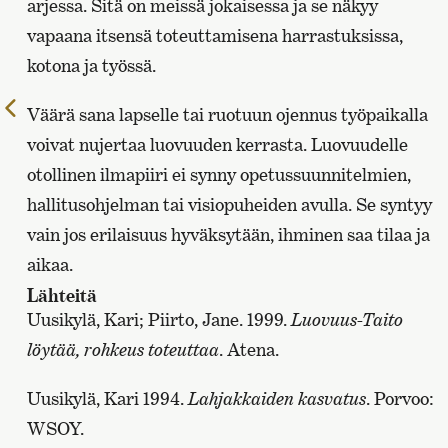
arjessa. Sitä on meissä jokaisessa ja se näkyy
vapaana itsensä toteuttamisena harrastuksissa,
kotona ja työssä.
Edelliselle
Väärä sana lapselle tai ruotuun ojennus työpaikalla
sivulle
voivat nujertaa luovuuden kerrasta. Luovuudelle
otollinen ilmapiiri ei synny opetussuunnitelmien,
hallitusohjelman tai visiopuheiden avulla. Se syntyy
vain jos erilaisuus hyväksytään, ihminen saa tilaa ja
aikaa.
Lähteitä
Uusikylä, Kari; Piirto, Jane. 1999.
Luovuus-Taito
löytää, rohkeus toteuttaa
. Atena.
Uusikylä, Kari 1994.
Lahjakkaiden kasvatus
. Porvoo:
WSOY.