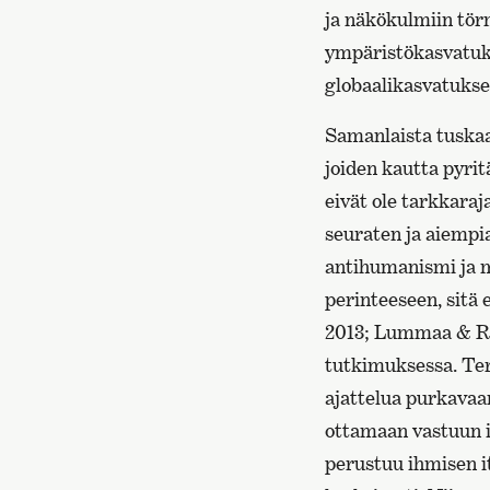
ja näkökulmiin törm
ympäristökasvatuks
globaalikasvatukse
Samanlaista tuskaa 
joiden kautta pyrit
eivät ole tarkkaraja
seuraten ja aiemp
antihumanismi ja 
perinteeseen, sitä 
2013; Lummaa & Ro
tutkimuksessa. T
ajattelua purkavaa
ottamaan vastuun it
perustuu ihmisen i