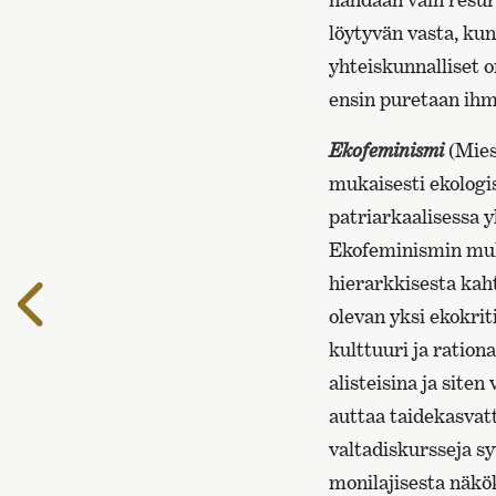
löytyvän vasta, ku
yhteiskunnalliset 
ensin puretaan ihmi
Ekofeminismi
(Mies
mukaisesti ekologi
patriarkaalisessa 
Ekofeminismin muka
hierarkkisesta kaht
Edelliselle
olevan yksi ekokri
sivulle
kulttuuri ja ration
alisteisina ja sit
auttaa taidekasvat
valtadiskursseja s
monilajisesta näkö