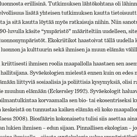
luonnosta erillisinä. Tutkimuksen lähtökohtana oli lähin
lvollisuus lisätä yhteisen tutkimuksen kautta tietoisuut
 ja sitä kautta löytää myös ratkaisuja niihin. Niin sanot
990-luvulla käsite “ympäristö” määriteltiin uudelleen, siten
luonnonympäristöt. Ekokriitikot haastoivat tällä uudella 
 luonnon ja kulttuurin sekä ihmisen ja muun elämän välil
 kriittisesti ihmisen roolia maapallolla haastaen sen a
 hallitsijana. Syväekologien mielestä ennen kuin on edes
mään liittyviä sosiaalisia ja poliittisia kysymyksiä, olisi
e muuhun elämään (Eckersley 1992). Syväekologit halua
ilmantulkintaa korvaamalla sen bio- tai ekosentriseksi k
a keskeistä on tunnustaa kaiken elämän eli koko maapallo
ess 2008). Biosfäärin kokonaisetu tulisi siis asettaa aina
n lukien ihmisen – edun sijaan. Pinnallisen ekologian – 
sina ihmiselle – sijasta syväekologia uskoo ympäristökri