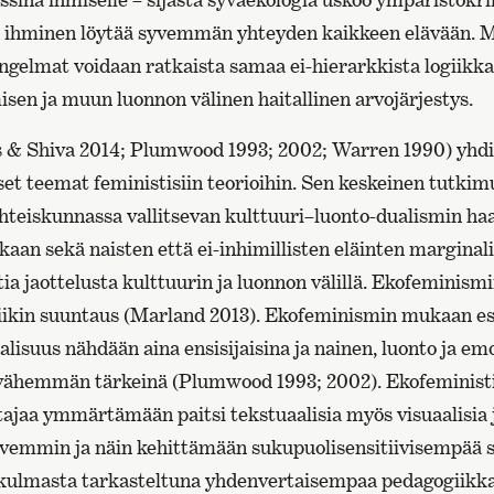
n ihminen löytää syvemmän yhteyden kaikkeen elävään. 
ongelmat voidaan ratkaista samaa ei-hierarkkista logiikk
sen ja muun luonnon välinen haitallinen arvojärjestys.
 & Shiva 2014; Plumwood 1993; 2002; Warren 1990) yhd
set teemat feministisiin teorioihin. Sen keskeinen tutki
yhteiskunnassa vallitsevan kulttuuri–luonto-dualismin h
an sekä naisten että ei-inhimillisten eläinten marginali
ia jaottelusta kulttuurin ja luonnon välillä. Ekofeminism
tiikin suuntaus (Marland 2013). Ekofeminismin mukaan es
aalisuus nähdään aina ensisijaisina ja nainen, luonto ja em
en vähemmän tärkeinä (Plumwood 1993; 2002). Ekofeministi
tajaa ymmärtämään paitsi tekstuaalisia myös visuaalisia 
yvemmin ja näin kehittämään sukupuolisensitiivisempää
kulmasta tarkasteltuna yhdenvertaisempaa pedagogiikkaa