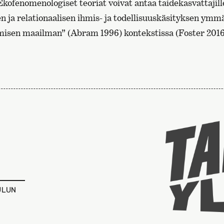
kofenomenologiset teoriat voivat antaa taidekasvattajille
sen ja relationaalisen ihmis- ja todellisuuskäsityksen y
isen maailman” (Abram 1996) kontekstissa (Foster 2016;
ULUN