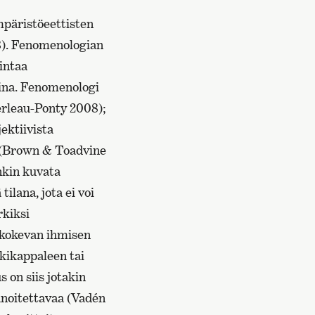
mpäristöeettisten
8). Fenomenologian
intaa
tina. Fenomenologi
erleau-Ponty 2008);
ektiivista
n (Brown & Toadvine
nkin kuvata
tilana, jota ei voi
rkiksi
 kokevan ihmisen
kikappaleen tai
 on siis jotakin
anoitettavaa (Vadén