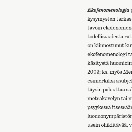
Ekofenomenologia
p
kysymysten tarkas
tavoin ekofenomeno
todellisuudesta ra
on kiinnostunut ku
ekofenomenologi ta
käsitystä huomioim
2003; ks. myös Me
esimerkiksi asubjekt
täysin palauttaa su
metsäkävelyn tai m
psyykessä itsessää
luonnonympäristön 
usein ohikiitävää,