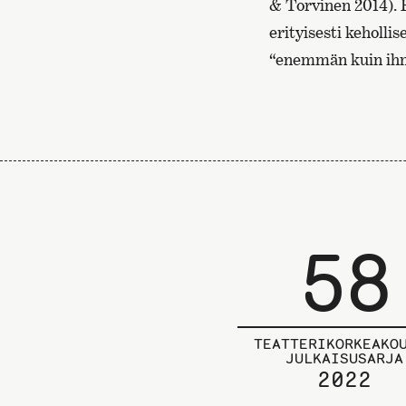
& Torvinen 2014). E
erityisesti keholli
“enemmän kuin ihm
58
TEATTERIKORKEAKO
JULKAISUSARJA
2022