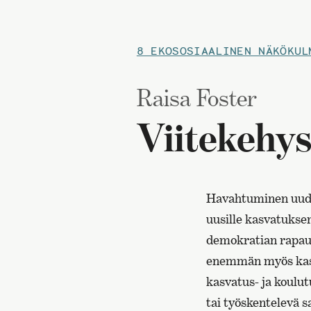
8 EKOSOSIAALINEN NÄKÖKUL
Raisa Foster
Viitekehys
Havahtuminen uudenl
uusille kasvatuksen
demokratian rapaut
enemmän myös kasva
kasvatus- ja koulut
tai työskentelevä 