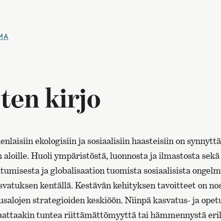
MA
ten kirjo
aisiin ekologisiin ja sosiaalisiin haasteisiin on synnytt
 aloille. Huoli ympäristöstä, luonnosta ja ilmastosta sekä
umisesta ja globalisaation tuomista sosiaalisista ongelm
tuksen kentällä. Kestävän kehityksen tavoitteet on nos
usalojen strategioiden keskiöön. Niinpä kasvatus- ja opet
saattaakin tuntea riittämättömyyttä tai hämmennystä eri