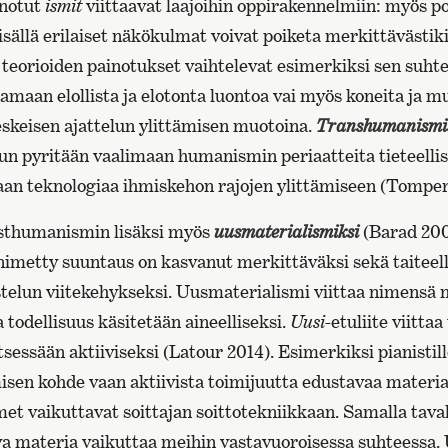
anotut
ismit
viittaavat laajoihin oppirakennelmiin: myös 
sisällä erilaiset näkökulmat voivat poiketa merkittävästiki
teorioiden painotukset vaihtelevat esimerkiksi sen suhte
maan elollista ja elotonta luontoa vai myös koneita ja mu
eskeisen ajattelun ylittämisen muotoina.
Transhumanismi
, kun pyritään vaalimaan humanismin periaatteita tieteell
aan teknologiaa ihmiskehon rajojen ylittämiseen (Tomper
osthumanismin lisäksi myös
uusmaterialismiksi
(Barad 200
imetty suuntaus on kasvanut merkittäväksi sekä taiteell
stelun viitekehykseksi. Uusmaterialismi viittaa nimensä 
todellisuus käsitetään aineelliseksi.
Uusi
-etuliite viittaa
tsessään aktiiviseksi (Latour 2014). Esimerkiksi pianistill
isen kohde vaan aktiivista toimijuutta edustavaa materia
met vaikuttavat soittajan soittotekniikkaan. Samalla tava
 materia vaikuttaa meihin vastavuoroisessa suhteessa. 