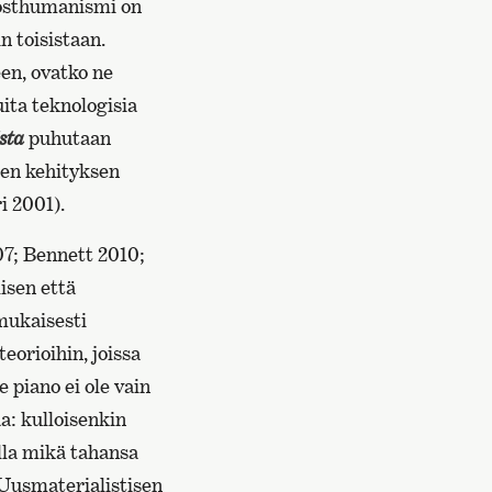
posthumanismi on
n toisistaan.
en, ovatko ne
ita teknologisia
sta
puhutaan
isen kehityksen
i 2001).
7; Bennett 2010;
isen että
mukaisesti
 teorioihin, joissa
e piano ei ole vain
a: kulloisenkin
lla mikä tahansa
Uusmaterialistisen