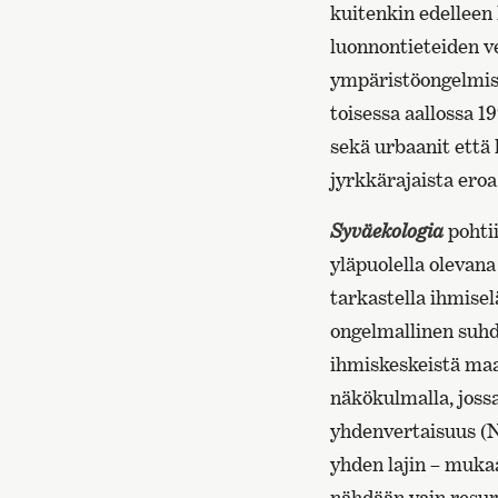
kuitenkin edelleen 
luonnontieteiden ve
ympäristöongelmista
toisessa aallossa 1
sekä urbaanit että 
jyrkkärajaista eroa
Syväekologia
pohtii
yläpuolella olevana
tarkastella ihmiselä
ongelmallinen suhd
ihmiskeskeistä maa
näkökulmalla, joss
yhdenvertaisuus (Na
yhden lajin – mukaa
nähdään vain resurs