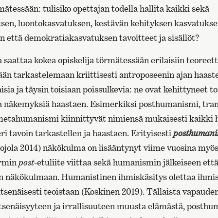
ätessään: tulisiko opettajan todella hallita kaikki sekä
en, luontokasvatuksen, kestävän kehityksen kasvatukse
n että demokratiakasvatuksen tavoitteet ja sisällöt?
saattaa kokea opiskelija törmätessään erilaisiin teoreetti
ään tarkastelemaan kriittisesti antroposeenin ajan haast
isia ja täysin toisiaan poissulkevia: ne ovat kehittyneet t
ia näkemyksiä haastaen. Esimerkiksi posthumanismi, tr
metahumanismi kiinnittyvät nimiensä mukaisesti kaikki
eri tavoin tarkastellen ja haastaen. Erityisesti
posthumani
jola 2014) näkökulma on lisääntynyt viime vuosina myö
ermin
post
-etuliite viittaa sekä humanismin jälkeiseen ett
n näkökulmaan. Humanistinen ihmiskäsitys olettaa ihmis
senäisesti teoistaan (Koskinen 2019). Tällaista vapauden
tsenäisyyteen ja irrallisuuteen muusta elämästä, posth