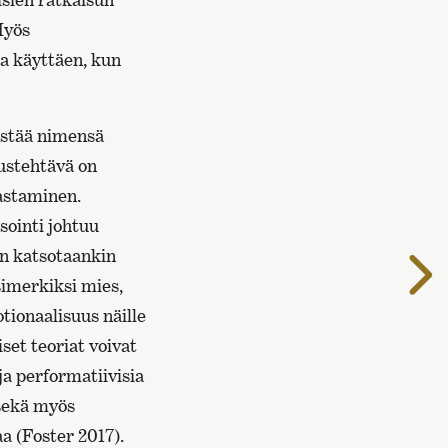
Myös
aa käyttäen, kun
istää nimensä
mustehtävä on
aastaminen.
sointi johtuu
in katsotaankin
S
imerkiksi mies,
s
otionaalisuus näille
set teoriat voivat
ja performatiivisia
 sekä myös
 (Foster 2017).