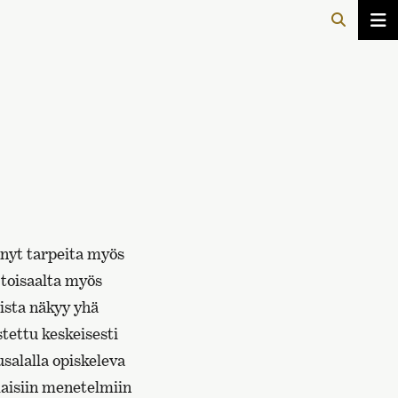
änyt tarpeita myös
 toisaalta myös
ista näkyy yhä
tettu keskeisesti
usalalla opiskeleva
laisiin menetelmiin