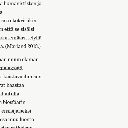
nä humanististen ja
ta
ussa ekokritiikin
 että se sisälsi
käsitemäärittelyllä
lä. (Marland 2013.)
seman muun elämän
 mielekästä
 ratkaistava ihmisen
vat haastaa
utsutulla
n biosfäärin
 ensisijaiseksi
jossa muu luonto
isien ratkaisun