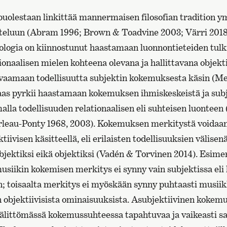
uolestaan linkittää mannermaisen filosofian tradition y
teluun (Abram 1996; Brown & Toadvine 2003; Värri 201
logia on kiinnostunut haastamaan luonnontieteiden tulk
tionaalisen mielen kohteena olevana ja hallittavana objek
vaamaan todellisuutta subjektin kokemuksesta käsin (M
as pyrkii haastamaan kokemuksen ihmiskeskeistä ja subj
alla todellisuuden relationaalisen eli suhteisen luontee
rleau-Ponty 1968, 2003). Kokemuksen merkitystä voidaa
iivisen käsitteellä, eli erilaisten todellisuuksien välisenä 
bjektiksi eikä objektiksi (Vadén & Torvinen 2014). Esime
usiikin kokemisen merkitys ei synny vain subjektissa eli
n; toisaalta merkitys ei myöskään synny puhtaasti musiik
objektiivisista ominaisuuksista. Asubjektiivinen kokemus
 välittömässä kokemussuhteessa tapahtuvaa ja vaikeasti s