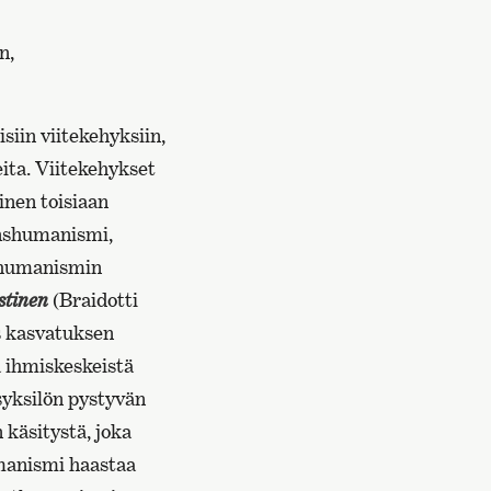
n,
siin viitekehyksiin,
eita. Viitekehykset
oinen toisiaan
anshumanismi,
 humanismin
stinen
(Braidotti
s kasvatuksen
ä ihmiskeskeistä
yksilön pystyvän
 käsitystä, joka
umanismi haastaa