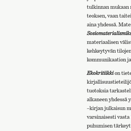
tulkinnan mukaan ma
teoksen, vaan taite
aina yhdessä. Mate
Sosiomaterialismiks
materiaalisen väli
kehkeytyvän tilojen
kommunikaation ja 
Ekokritiikki
on tiet
kirjallisuustieteili
tuotoksia tarkastel
alkaneen yhdessä y
–
kirjan julkaisun 
varsinaisesti vasta
puhumisen tärkeytt