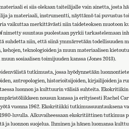
teriaali ei siis olekaan taiteilijalle vain ainetta, josta
ilija ja materiaali, instrumentti, näyttämö tai puvustus t
ria vaikuttaa merkittävästi niin taideteoksen muotoon ku
i
nimetty suuntaus puolestaan pyrkii tarkastelemaan inhi
stä suhdetta niin, että siinä ymmärretään todellisuuden 
, kehojen, teknologioiden ja muun materiaalisen kietoutu
muun sosiaalisen toimijuuden kanssa (Jones 2013).
eidenvälistä tutkimusta, jossa hyödynnetään luonnontietei
jöiden, antropologien, historioitsijoiden, kirjailijoiden ja ru
taessa luonnon ja kulttuurin välisiä suhteita. Ekokritiiki
mpäristöliikkeen nousun kanssa ja erityisesti Rachel Ca
myötä vuonna 1962. Ekokritiikki tutkimussuuntauksena va
 1980-luvulla. Alkuvaiheessaan ekokritiittinen tutkimus p
ä ja luonnon suojelua. Ihminen ja hänen luomansa kulttu