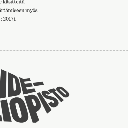
 käsitteitä
mmärtämiseen myös
 2017).
Taideyliopiston
sivuille