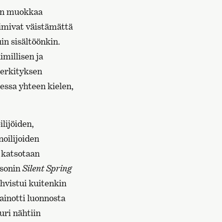
 hän muokkaa
oimivat väistämättä
in sisältöönkin.
millisen ja
merkityksen
essa yhteen kielen,
lijöiden,
noilijoiden
n katsotaan
rsonin
Silent Spring
hvistui kuitenkin
ainotti luonnosta
uri nähtiin