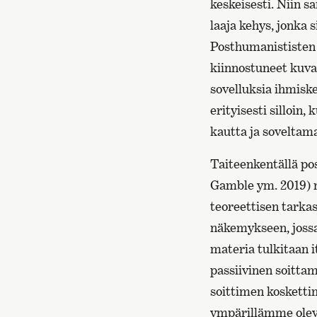
keskeisesti. Niin s
laaja kehys, jonka 
Posthumanististen 
kiinnostuneet kuvaa
sovelluksia ihmisk
erityisesti silloin
kautta ja soveltam
Taiteenkentällä p
Gamble ym. 2019) n
teoreettisen tarka
näkemykseen, jossa 
materia tulkitaan i
passiivinen soittam
soittimen kosketti
ympärillämme oleva