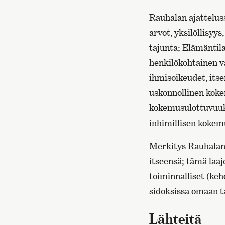
Rauhalan ajatteluss
arvot, yksilöllisyy
tajunta; Elämäntila
henkilökohtainen v
ihmisoikeudet, its
uskonnollinen koke
kokemusulottuvuuks
inhimillisen koke
Merkitys Rauhalan 
itseensä; tämä laaj
toiminnalliset (k
sidoksissa omaan t
Lähteitä