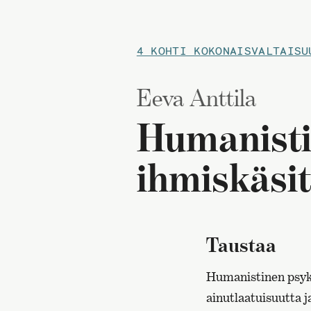
4 KOHTI KOKONAISVALTAISU
Eeva Anttila
Humanisti
ihmiskäsi
Taustaa
Humanistinen psyko
ainutlaatuisuutta 