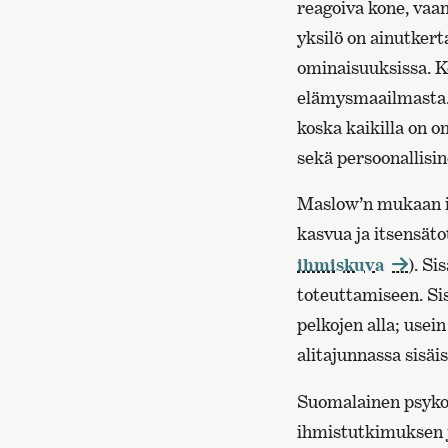
reagoiva kone, vaan
yksilö on ainutker
ominaisuuksissa. Ke
elämysmaailmasta. S
koska kaikilla on 
sekä persoonallisin
Maslow’n mukaan ihm
kasvua ja itsensäto
ihmiskuva
). Si
toteuttamiseen. Si
pelkojen alla; usei
alitajunnassa sisä
Suomalainen psykolo
ihmistutkimuksen j