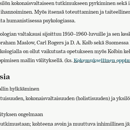
silön kokonaisvaltaiseen tutkimukseen pyrkiminen sekä
 ihannoiminen. Myös itsensä toteuttaminen ja taiteellinen
eita humanistisessa psykologiassa.
ogian valtakausi sijoittuu 1950–1960-luvuille ja sen kesk
raham Maslow, Carl Rogers ja D. A. Kolb sekä Suomessa 
kologialla on ollut vaikutusta opetukseen myös Kolbin k
imisen mallin välityksellä. (ks.
Kokemuksellinen oppi
sia
allin hylkääminen
tuisuuden, kokonaisvaltaisuuden (holistisuuden) ja yksilö
ityksen ongelmaan
 tutkimustaan; kohteena avoin ja muuttuva inhimillinen j