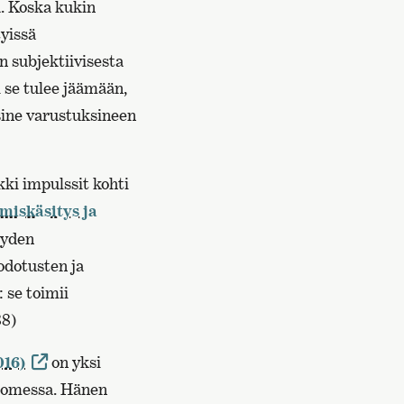
ä. Koska kukin
tyissä
n subjektiivisesta
 se tulee jäämään,
sine varustuksineen
kki impulssit kohti
miskäsitys ja
syyden
odotusten ja
 se toimii
88)
016)
on yksi
Suomessa. Hänen