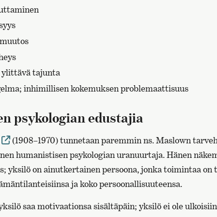
teuttaminen
isyys
 muutos
eheys
ylittävä tajunta
elma; inhimillisen kokemuksen problemaattisuus
n psykologian edustajia
(1908–1970) tunnetaan paremmin ns. Maslown tarveh
inen humanistisen psykologian uranuurtaja. Hänen näke
s; yksilö on ainutkertainen persoona, jonka toimintaa on 
ämäntilanteisiinsa ja koko persoonallisuuteensa.
ilö saa motivaationsa sisältäpäin; yksilö ei ole ulkoisiin