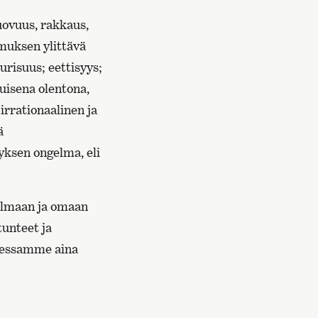
uovuus, rakkaus,
emuksen ylittävä
urisuus; eettisyys;
uisena olentona,
irrationaalinen ja
ä
yksen ongelma, eli
ailmaan ja omaan
tunteet ja
sessamme aina