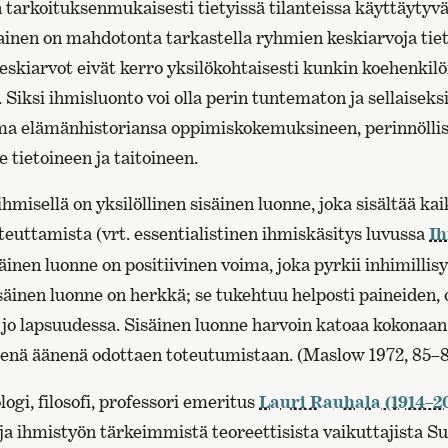
 tarkoituksenmukaisesti tietyissä tilanteissa käyttäytyv
tainen on mahdotonta tarkastella ryhmien keskiarvoja tie
skiarvot eivät kerro yksilökohtaisesti kunkin koehenkilö
iksi ihmisluonto voi olla perin tuntematon ja sellaiseksi
oma elämänhistoriansa oppimiskokemuksineen, perinnölli
e tietoineen ja taitoineen.
isellä on yksilöllinen sisäinen luonne, joka sisältää kai
teuttamista (vrt. essentialistinen ihmiskäsitys luvussa
Ih
säinen luonne on positiivinen voima, joka pyrkii inhimilli
säinen luonne on herkkä; se tukehtuu helposti paineiden, 
n jo lapsuudessa. Sisäinen luonne harvoin katoaa kokonaan:
isenä äänenä odottaen toteutumistaan. (Maslow 1972, 85–
gi, filosofi, professori emeritus
Lauri Rauhala (1914–2
a ihmistyön tärkeimmistä teoreettisista vaikuttajista 