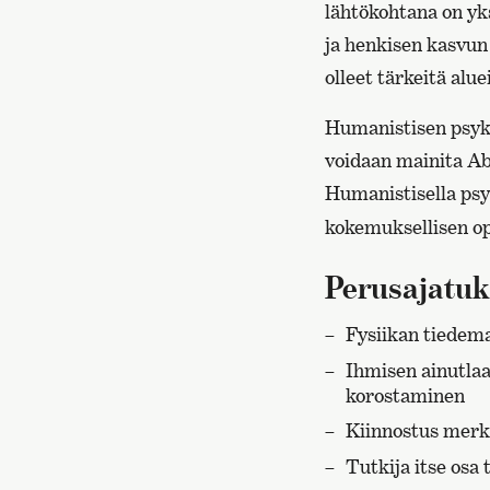
lähtökohtana on yk
ja henkisen kasvun
olleet tärkeitä alu
Humanistisen psykol
voidaan mainita Ab
Humanistisella psy
kokemuksellisen opp
Perusajatuk
Fysiikan tiedem
Ihmisen ainutlaa
korostaminen
Kiinnostus merk
Tutkija itse osa