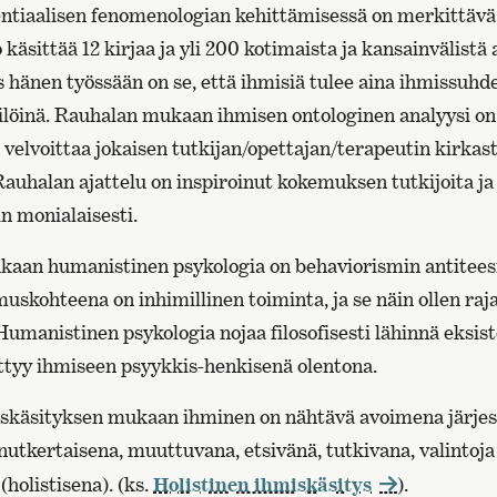
ntiaalisen fenomenologian kehittämisessä on merkittävä
 käsittää 12 kirjaa ja yli 200 kotimaista ja kansainvälistä 
hänen työssään on se, että ihmisiä tulee aina ihmissuhd
silöinä. Rauhalan mukaan ihmisen ontologinen analyysi on
 velvoittaa jokaisen tutkijan/opettajan/terapeutin kirk
Rauhalan ajattelu on inspiroinut kokemuksen tutkijoita j
in monialaisesti.
aan humanistinen psykologia on behaviorismin antitees
uskohteena on inhimillinen toiminta, ja se näin ollen raj
umanistinen psykologia nojaa filosofisesti lähinnä eksist
kittyy ihmiseen psyykkis-henkisenä olentona.
skäsityksen mukaan ihminen on nähtävä avoimena järje
nutkertaisena, muuttuvana, etsivänä, tutkivana, valintoja
(holistisena). (ks.
Holistinen ihmiskäsitys
).