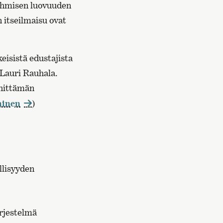
 ihmisen luovuuden
 itseilmaisu ovat
eisistä edustajista
Lauri Rauhala.
ehittämän
minen
)
llisyyden
ärjestelmä