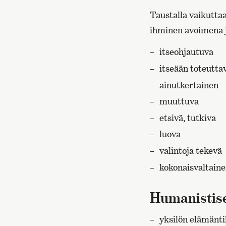
Taustalla vaikutta
ihminen avoimena 
itseohjautuva
itseään toteutta
ainutkertainen
muuttuva
etsivä, tutkiva
luova
valintoja tekevä
kokonaisvaltaine
Humanistise
yksilön elämänti