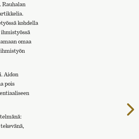
. Rauhalan
artikkelia.
etyössä kohdella
 ihmistyössä
astamaan omaa
a ihmistyön
i. Aidon
aa pois
entiaaliseen
S
s
stelmänä:
 tekevänä,