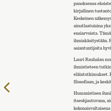
panoksensa eksiste
kirjallinen tuotanto
Keskeinen näkemys 
ainutlaatuisina yk
ensiarvoista. Tämä
ihmiskäsitystään. 
asiantuntijoita hyv
Lauri Rauhalan muk
ihmistieteen tutkim
eläintutkimukset. H
filosofiaan, ja kes
Edelliselle
sivulle
Humanistisen ihmi
itseohjautuvana, ai
kokonaisvaltaisena 