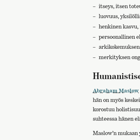
itseys, itsen to
luovuus, yksilöll
henkinen kasvu,
persoonallinen 
arkikokemuksen 
merkityksen ong
Humanistise
Abraham Maslow
hän on myös keske
korostuu holistisuu
suhteessa hänen el
Maslow’n mukaan yks