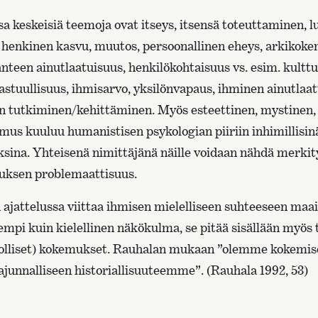
a keskeisiä teemoja ovat itseys, itsensä toteuttaminen, l
s, henkinen kasvu, muutos, persoonallinen eheys, arkikok
nteen ainutlaatuisuus, henkilökohtaisuus vs. esim. kulttu
astuullisuus, ihmisarvo, yksilönvapaus, ihminen ainutlaat
en tutkiminen/kehittäminen. Myös esteettinen, mystinen, 
mus kuuluu humanistisen psykologian piiriin inhimillisin
ina. Yhteisenä nimittäjänä näille voidaan nähdä merkit
muksen problemaattisuus.
ajattelussa viittaa ihmisen mielelliseen suhteeseen ma
empi kuin kielellinen näkökulma, se pitää sisällään myös 
eholliset) kokemukset. Rauhalan mukaan ”olemme kokemi
ajunnalliseen historiallisuuteemme”. (Rauhala 1992, 53)