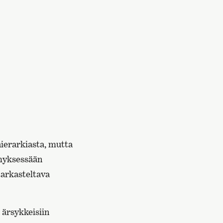
ierarkiasta, mutta
myksessään
tarkasteltava
 ärsykkeisiin