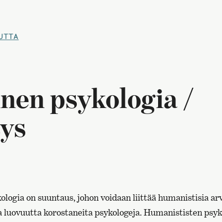
UTTA
nen psykologia /
tys
logia on suuntaus, johon voidaan liittää humanistisia ar
ja luovuutta korostaneita psykologeja. Humanististen psy