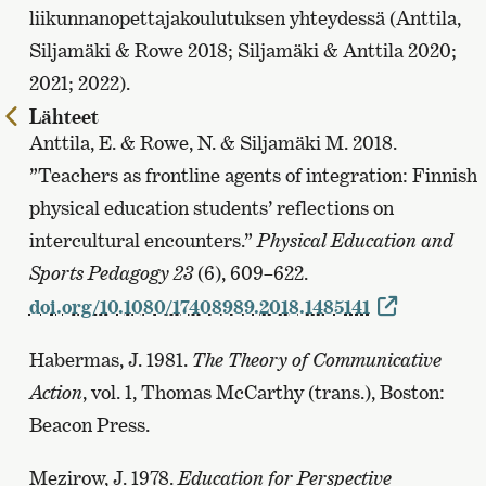
liikunnanopettajakoulutuksen yhteydessä (Anttila,
Siljamäki & Rowe 2018; Siljamäki & Anttila 2020;
2021; 2022).
Lähteet
Edelliselle
Anttila, E. & Rowe, N. & Siljamäki M. 2018.
sivulle
”Teachers as frontline agents of integration: Finnish
physical education students’ reflections on
intercultural encounters.”
Physical Education and
Sports Pedagogy
23
(6), 609–622.
doi.org/10.1080/17408989.2018.1485141
Habermas, J. 1981.
The Theory of Communicative
Action
, vol. 1, Thomas McCarthy (trans.), Boston:
Beacon Press.
Mezirow, J. 1978.
Education for Perspective