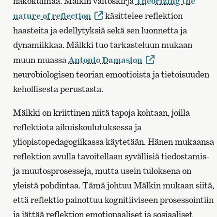
näkökulmaa. Mälkin väitöskirja
Theorizing the
nature of reflection
käsittelee reflektion
haasteita ja edellytyksiä sekä sen luonnetta ja
dynamiikkaa. Mälkki tuo tarkasteluun mukaan
muun muassa
Antonio Damasion
neurobiologisen teorian emootioista ja tietoisuuden
kehollisesta perustasta.
Mälkki on kriittinen niitä tapoja kohtaan, joilla
reflektiota aikuiskoulutuksessa ja
yliopistopedagogiikassa käytetään. Hänen mukaansa
reflektion avulla tavoitellaan syvällisiä tiedostamis-
ja muutosprosesseja, mutta usein tuloksena on
yleistä pohdintaa. Tämä johtuu Mälkin mukaan siitä,
että reflektio painottuu kognitiiviseen prosessointiin
ja jättää reflektion emotionaaliset ja sosiaaliset