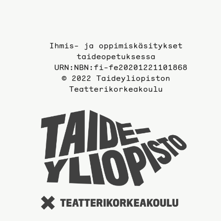
Ihmis- ja oppimiskäsitykset
taideopetuksessa
URN:NBN:fi-fe20201221101868
© 2022 Taideyliopiston
Teatterikorkeakoulu
Taidey
sivuil