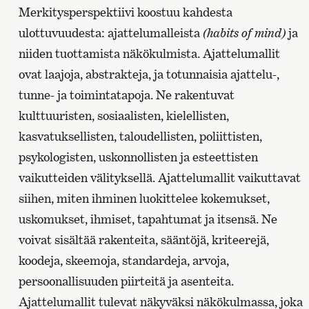
Merkitysperspektiivi koostuu kahdesta
ulottuvuudesta: ajattelumalleista
(habits of mind)
ja
niiden tuottamista näkökulmista. Ajattelumallit
ovat laajoja, abstrakteja, ja totunnaisia ​​ajattelu-,
tunne- ja toimintatapoja. Ne rakentuvat
kulttuuristen, sosiaalisten, kielellisten,
kasvatuksellisten, taloudellisten, poliittisten,
psykologisten, uskonnollisten ja esteettisten
vaikutteiden välityksellä. Ajattelumallit vaikuttavat
siihen, miten ihminen luokittelee kokemukset,
uskomukset, ihmiset, tapahtumat ja itsensä. Ne
voivat sisältää rakenteita, sääntöjä, kriteerejä,
koodeja, skeemoja, standardeja, arvoja,
persoonallisuuden piirteitä ja asenteita.
Ajattelumallit tulevat näkyväksi näkökulmassa, joka