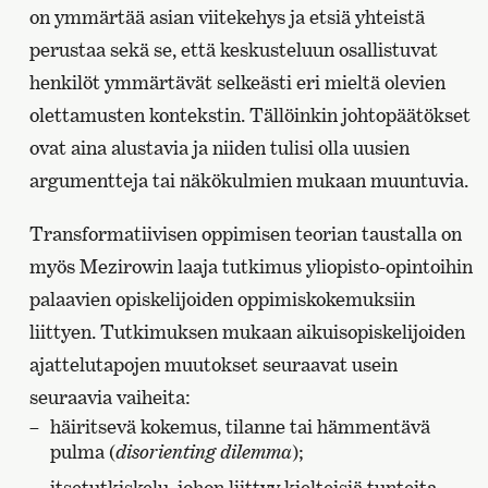
on ymmärtää asian viitekehys ja etsiä yhteistä
perustaa sekä se, että keskusteluun osallistuvat
henkilöt ymmärtävät selkeästi eri mieltä olevien
olettamusten kontekstin. Tällöinkin johtopäätökset
ovat aina alustavia ja niiden tulisi olla uusien
argumentteja tai näkökulmien mukaan muuntuvia.
Transformatiivisen oppimisen teorian taustalla on
myös Mezirowin laaja tutkimus yliopisto-opintoihin
palaavien opiskelijoiden oppimiskokemuksiin
liittyen. Tutkimuksen mukaan aikuisopiskelijoiden
ajattelutapojen muutokset seuraavat usein
seuraavia vaiheita:
häiritsevä kokemus, tilanne tai hämmentävä
pulma (
disorienting dilemma
);
itsetutkiskelu, johon liittyy kielteisiä tunteita,