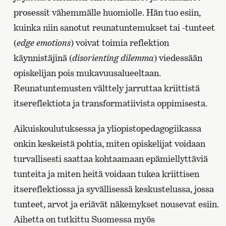
prosessit vähemmälle huomiolle. Hän tuo esiin,
kuinka niin sanotut reunatuntemukset tai -tunteet
(
edge emotions
) voivat toimia reflektion
käynnistäjinä (
disorienting dilemma
) viedessään
opiskelijan pois mukavuusalueeltaan.
Reunatuntemusten välttely jarruttaa kriittistä
itsereflektiota ja transformatiivista oppimisesta.
Aikuiskoulutuksessa ja yliopistopedagogiikassa
onkin keskeistä pohtia, miten opiskelijat voidaan
turvallisesti saattaa kohtaamaan epämiellyttäviä
tunteita ja miten heitä voidaan tukea kriittisen
itsereflektiossa ja syvällisessä keskustelussa, jossa
tunteet, arvot ja eriävät näkemykset nousevat esiin.
Aihetta on tutkittu Suomessa myös