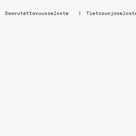
Saavutettavuusseloste
Tietosuojaselost