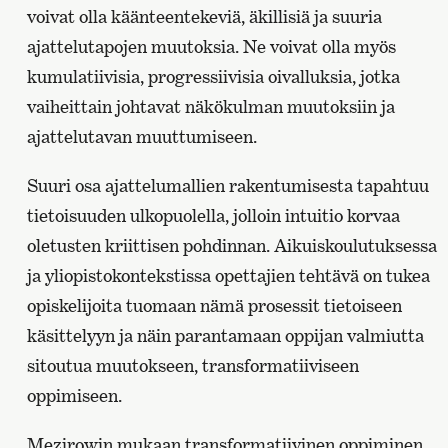
voivat olla käänteentekeviä, äkillisiä ja suuria
ajattelutapojen muutoksia. Ne voivat olla myös
kumulatiivisia, progressiivisia oivalluksia, jotka
vaiheittain johtavat näkökulman muutoksiin ja
ajattelutavan muuttumiseen.
Suuri osa ajattelumallien rakentumisesta tapahtuu
tietoisuuden ulkopuolella, jolloin intuitio korvaa
oletusten kriittisen pohdinnan. Aikuiskoulutuksessa
ja yliopistokontekstissa opettajien tehtävä on tukea
opiskelijoita tuomaan nämä prosessit tietoiseen
käsittelyyn ja näin parantamaan oppijan valmiutta
sitoutua muutokseen, transformatiiviseen
oppimiseen.
Mezirowin mukaan transformatiivinen oppiminen