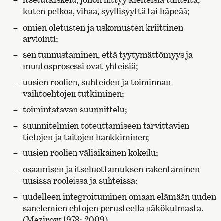
kuten pelkoa, vihaa, syyllisyyttä tai häpeää;
omien oletusten ja uskomusten kriittinen
arviointi;
sen tunnustaminen, että tyytymättömyys ja
muutosprosessi ovat yhteisiä;
uusien roolien, suhteiden ja toiminnan
vaihtoehtojen tutkiminen;
toimintatavan suunnittelu;
suunnitelmien toteuttamiseen tarvittavien
tietojen ja taitojen hankkiminen;
uusien roolien väliaikainen kokeilu;
osaamisen ja itseluottamuksen rakentaminen
uusissa rooleissa ja suhteissa;
uudelleen integroituminen omaan elämään uuden
sanelemien ehtojen perusteella näkökulmasta.
(Mezirow 1978; 2009)