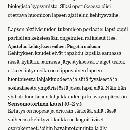
biologista kypsymistä. Siksi opetuksessa olisi
otettava huomioon lapsen ajattelun kehitysvaihe.
Lapsen aktiivisuuden tukemisen periaate: lapsi oppii
parhaiten keksiessään ongelmien ratkaisut itse.
Ajattelun kehityksen vaiheet Piaget’n mukaan
Kehityksen kaudet eivät tapahdu lapsilla samassa
iässä, kylläkin samassa järjestyksessä. Piaget uskoi,
että esiintymisikä on riippuvainen lapsen
luontaisesta lahjakkuudesta ja siitä fyysisestä ja
sosiaalisesta ympäristöstä jossa lapsi elää. Näin hän
yhdisti luontaisen lahjakkuuden ja kasvuympäristön.
Sensomotorinen kausi (0–2 v.)
Kehitys on nopeaa ja erittäin tärkeää, sillä tässä
vaiheessa kehityvät kaikki ne kognitiiviset
osarakenteet, joihin havaintotoiminta ja äly