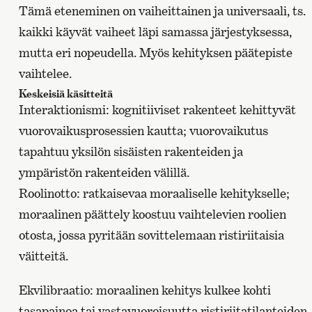
Tämä eteneminen on vaiheittainen ja universaali, ts.
kaikki käyvät vaiheet läpi samassa järjestyksessa,
mutta eri nopeudella. Myös kehityksen päätepiste
vaihtelee.
Keskeisiä käsitteitä
Interaktionismi: kognitiiviset rakenteet kehittyvät
vuorovaikusprosessien kautta; vuorovaikutus
tapahtuu yksilön sisäisten rakenteiden ja
ympäristön rakenteiden välillä.
Roolinotto: ratkaisevaa moraaliselle kehitykselle;
moraalinen päättely koostuu vaihtelevien roolien
otosta, jossa pyritään sovittelemaan ristiriitaisia
väitteitä.
Ekvilibraatio: moraalinen kehitys kulkee kohti
tasapainoa tai vastavuoroisuutta ristiriitatilanteiden