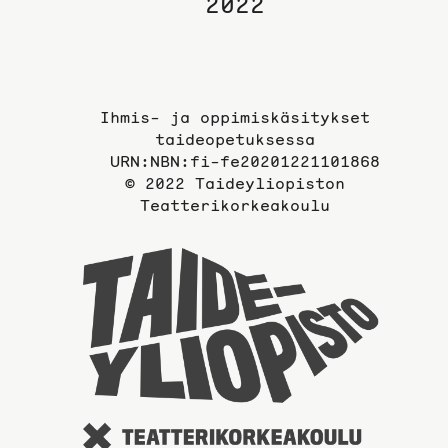
2022
Ihmis- ja oppimiskäsitykset
taideopetuksessa
URN:NBN:fi-fe20201221101868
© 2022 Taideyliopiston
Teatterikorkeakoulu
Taidey
sivuil