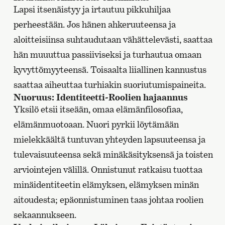
Lapsi itsenäistyy ja irtautuu pikkuhiljaa
perheestään. Jos hänen ahkeruuteensa ja
aloitteisiinsa suhtaudutaan vähättelevästi, saattaa
hän muuuttua passiiviseksi ja turhautua omaan
kyvyttömyyteensä. Toisaalta liiallinen kannustus
saattaa aiheuttaa turhiakin suoriutumispaineita.
Nuoruus: Identiteetti~Roolien hajaannus
Yksilö etsii itseään, omaa elämänfilosofiaa,
elämänmuotoaan. Nuori pyrkii löytämään
mielekkäältä tuntuvan yhteyden lapsuuteensa ja
tulevaisuuteensa sekä minäkäsityksensä ja toisten
arviointejen välillä. Onnistunut ratkaisu tuottaa
minäidentiteetin elämyksen, elämyksen minän
aitoudesta; epäonnistuminen taas johtaa roolien
sekaannukseen.