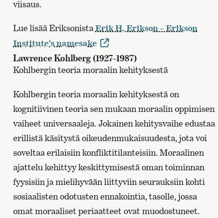
viisaus.
Lue lisää Eriksonista
Erik H. Erikson – Erikson
Institute’s namesake
Lawrence Kohlberg (1927–1987)
Kohlbergin teoria moraalin kehityksestä
Kohlbergin teoria moraalin kehityksestä on
kognitiivinen teoria sen mukaan moraalin oppimisen
vaiheet universaaleja. Jokainen kehitysvaihe edustaa
erillistä käsitystä oikeudenmukaisuudesta, jota voi
soveltaa erilaisiin konfliktitilanteisiin. Moraalinen
ajattelu kehittyy keskittymisestä oman toiminnan
fyysisiin ja mielihyvään liittyviin seurauksiin kohti
sosiaalisten odotusten ennakointia, tasolle, jossa
omat moraaliset periaatteet ovat muodostuneet.