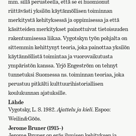
mm. sillä perusteella, että se ei huomionut
riittävästi yksilön käytännöllisen toiminnan
merkitystä kehityksessä ja oppimisessa ja että
käsitteiden merkitykset painottuivat tietoisuuden
rakentumisessa liikaa. Vygotskyn työn pohjalta on
sittemmin kehittynyt teoria, joka painottaa yksilön
käytännöllistä toimintaa ja vuorovaikutusta
ympäristön kanssa. Yrjö Engeström on tehnyt
tunnetuksi Suomessa ns. toiminnan teoriaa, joka
perustuu pitkälti kulttuurihistoriallisen
koulukunnan ajatuksille.
Lähde
Vygotsky, L. S. 1982.
Ajattelu ja kieli
. Espoo:
Weilin&Göös.
Jerome Bruner (1915–)
Jerome Bruner on eräs ihmisen kehityksen ja