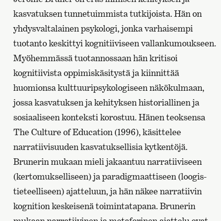
kasvatuksen tunnetuimmista tutkijoista. Hän on
yhdysvaltalainen psykologi, jonka varhaisempi
tuotanto keskittyi kognitiiviseen vallankumoukseen.
Myöhemmässä tuotannossaan hän kritisoi
kognitiivista oppimiskäsitystä ja kiinnittää
huomionsa kulttuuripsykologiseen näkökulmaan,
jossa kasvatuksen ja kehityksen historiallinen ja
sosiaaliseen konteksti korostuu. Hänen teoksensa
The Culture of Education (1996), käsittelee
narratiivisuuden kasvatuksellisia kytkentöjä.
Brunerin mukaan mieli jakaantuu narratiiviseen
(kertomukselliseen) ja paradigmaattiseen (loogis-
tieteelliseen) ajatteluun, ja hän näkee narratiivin
kognition keskeisenä toimintatapana. Brunerin
mukaan narratiivinen ja metaforinen ajattelu ovat