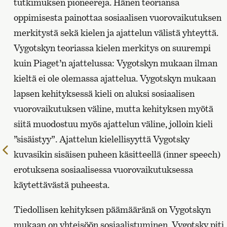
tutkimuksen pioneereja. Hänen teoriansa
oppimisesta painottaa sosiaalisen vuorovaikutuksen
merkitystä sekä kielen ja ajattelun välistä yhteyttä.
Vygotskyn teoriassa kielen merkitys on suurempi
kuin Piaget’n ajattelussa: Vygotskyn mukaan ilman
kieltä ei ole olemassa ajattelua. Vygotskyn mukaan
lapsen kehityksessä kieli on aluksi sosiaalisen
vuorovaikutuksen väline, mutta kehityksen myötä
siitä muodostuu myös ajattelun väline, jolloin kieli
”sisäistyy”. Ajattelun kielellisyyttä Vygotsky
Edelliselle
kuvasikin sisäisen puheen käsitteellä (inner speech)
sivulle
erotuksena sosiaalisessa vuorovaikutuksessa
käytettävästä puheesta.
Tiedollisen kehityksen päämääränä on Vygotskyn
mukaan on yhteisöön sosiaalistuminen. Vygotsky piti