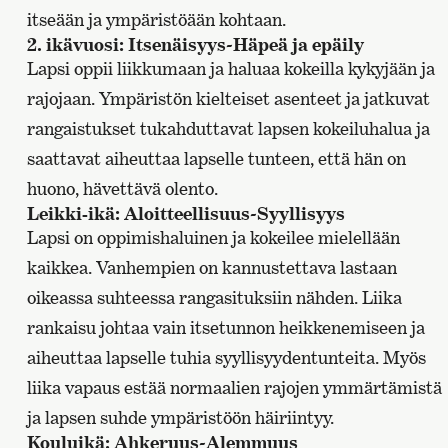
itseään ja ympäristöään kohtaan.
2. ikävuosi: Itsenäisyys~Häpeä ja epäily
Lapsi oppii liikkumaan ja haluaa kokeilla kykyjään ja
rajojaan. Ympäristön kielteiset asenteet ja jatkuvat
rangaistukset tukahduttavat lapsen kokeiluhalua ja
saattavat aiheuttaa lapselle tunteen, että hän on
huono, hävettävä olento.
Leikki-ikä: Aloitteellisuus~Syyllisyys
Lapsi on oppimishaluinen ja kokeilee mielellään
kaikkea. Vanhempien on kannustettava lastaan
oikeassa suhteessa rangasituksiin nähden. Liika
rankaisu johtaa vain itsetunnon heikkenemiseen ja
aiheuttaa lapselle tuhia syyllisyydentunteita. Myös
liika vapaus estää normaalien rajojen ymmärtämistä
ja lapsen suhde ympäristöön häiriintyy.
Kouluikä: Ahkeruus~Alemmuus