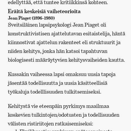
edellyttää, että tuntee kritiikkinsä kohteen.
Eräitä keskeisiä vaiheteorioita
Jean Piaget (1896–1980)
Sveitsiläinen lapsipsykologi Jean Piaget oli
konstruktivistisen ajattelutavan esitaistelija, häntä
kiinnostivat ajattelun rakenteet eli struktuurit ja
niiden kehitys, jonka hän katsoi tapahtuvan
biologisesti määräytyvien kehitysvaiheiden kautta.
Kussakin vaiheessa lapsi omaksuu uusia tapoja
jäsentää todellisuutta ja uusia käsitteellisiä
työkaluja todelllisuuden tulkitsemiseksi.
Kehitystä vie eteenpäin pyrkimys maailmaa
koskevien tulkintojen/odotusten ja todellisuuden
välisten ristiriitojen ratkaisemiseksi: