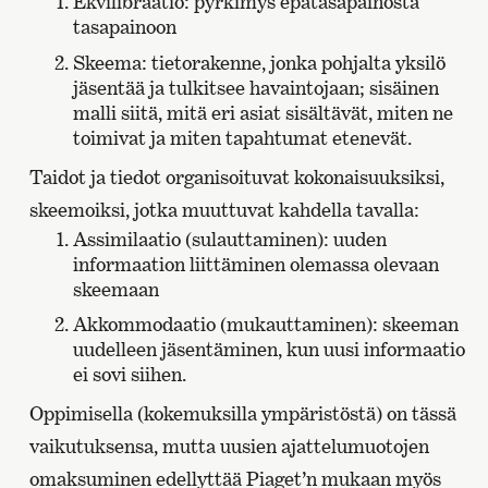
Ekvilibraatio: pyrkimys epätasapainosta
tasapainoon
Skeema: tietorakenne, jonka pohjalta yksilö
jäsentää ja tulkitsee havaintojaan; sisäinen
malli siitä, mitä eri asiat sisältävät, miten ne
toimivat ja miten tapahtumat etenevät.
Taidot ja tiedot organisoituvat kokonaisuuksiksi,
skeemoiksi, jotka muuttuvat kahdella tavalla:
Assimilaatio (sulauttaminen): uuden
informaation liittäminen olemassa olevaan
skeemaan
Akkommodaatio (mukauttaminen): skeeman
uudelleen jäsentäminen, kun uusi informaatio
ei sovi siihen.
Oppimisella (kokemuksilla ympäristöstä) on tässä
vaikutuksensa, mutta uusien ajattelumuotojen
omaksuminen edellyttää Piaget’n mukaan myös