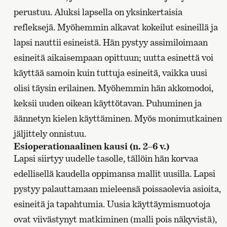
perustuu. Aluksi lapsella on yksinkertaisia
refleksejä. Myöhemmin alkavat kokeilut esineillä ja
lapsi nauttii esineistä. Hän pystyy assimiloimaan
esineitä aikaisempaan opittuun; uutta esinettä voi
käyttää samoin kuin tuttuja esineitä, vaikka uusi
olisi täysin erilainen. Myöhemmin hän akkomodoi,
keksii uuden oikean käyttötavan. Puhuminen ja
äännetyn kielen käyttäminen. Myös monimutkainen
jäljittely onnistuu.
Esioperationaalinen kausi (n. 2–6 v.)
Lapsi siirtyy uudelle tasolle, tällöin hän korvaa
edellisellä kaudella oppimansa mallit uusilla. Lapsi
pystyy palauttamaan mieleensä poissaolevia asioita,
esineitä ja tapahtumia. Uusia käyttäymismuotoja
ovat viivästynyt matkiminen (malli pois näkyvistä),