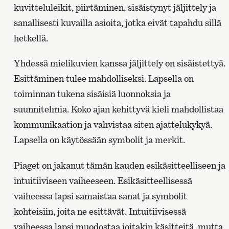
kuvitteluleikit, piirtäminen, sisäistynyt jäljittely ja
sanallisesti kuvailla asioita, jotka eivät tapahdu sillä
hetkellä.
Yhdessä mielikuvien kanssa jäljittely on sisäistettyä.
Esittäminen tulee mahdolliseksi. Lapsella on
toiminnan tukena sisäisiä luonnoksia ja
suunnitelmia. Koko ajan kehittyvä kieli mahdollistaa
kommunikaation ja vahvistaa siten ajattelukykyä.
Lapsella on käytössään symbolit ja merkit.
Piaget on jakanut tämän kauden esikäsitteelliseen ja
intuitiiviseen vaiheeseen. Esikäsitteellisessä
vaiheessa lapsi samaistaa sanat ja symbolit
kohteisiin, joita ne esittävät. Intuitiivisessä
vaiheessa lapsi muodostaa joitakin käsitteitä, mutta