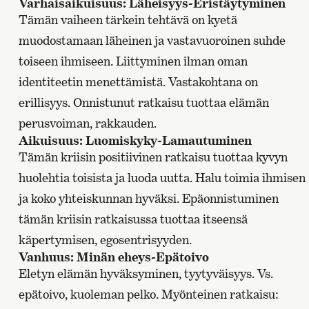
Varhaisaikuisuus: Läheisyys~Eristäytyminen
Tämän vaiheen tärkein tehtävä on kyetä
muodostamaan läheinen ja vastavuoroinen suhde
toiseen ihmiseen. Liittyminen ilman oman
identiteetin menettämistä. Vastakohtana on
erillisyys. Onnistunut ratkaisu tuottaa elämän
perusvoiman, rakkauden.
Aikuisuus: Luomiskyky~Lamautuminen
Tämän kriisin positiivinen ratkaisu tuottaa kyvyn
huolehtia toisista ja luoda uutta. Halu toimia ihmisen
ja koko yhteiskunnan hyväksi. Epäonnistuminen
tämän kriisin ratkaisussa tuottaa itseensä
käpertymisen, egosentrisyyden.
Vanhuus: Minän eheys~Epätoivo
Eletyn elämän hyväksyminen, tyytyväisyys. Vs.
epätoivo, kuoleman pelko. Myönteinen ratkaisu: