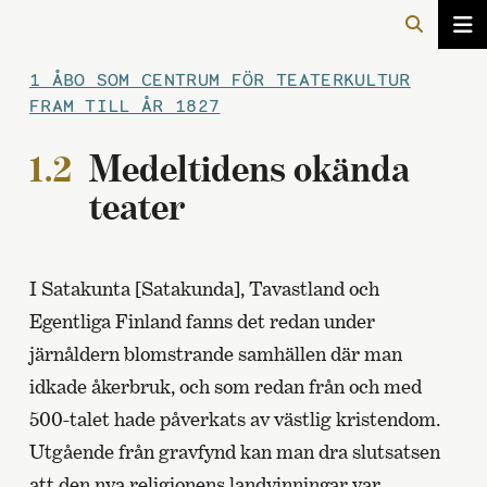
1 ÅBO SOM CENTRUM FÖR TEATERKULTUR
FRAM TILL ÅR 1827
1.2
Medeltidens okända
teater
I Satakunta [Satakunda], Tavastland och
Egentliga Finland fanns det redan under
järnåldern blomstrande samhällen där man
idkade åkerbruk, och som redan från och med
500-talet hade påverkats av västlig kristendom.
Utgående från gravfynd kan man dra slutsatsen
att den nya religionens landvinningar var