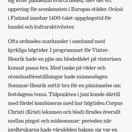
sig efter pandemin svarta döden, blev det ett
uppsving för scenkonsten i Europas städer. Också
i Finland innebar 1400-talet uppgångstid för
handel och kulturaktiviteter.
Ofta ordnades marknader i samband med
kyrkliga högtider. I programmet för Vinter-
Henrik hade en pjäs om blodsdådet på vinterisen
kunnat passa bra. Med tanke på väder och
utomhusföreställningar hade minnesdagen
Sommar-Henrik suttit bra för en påminnelse om
festdagens tema. Tidpunkten i juni kunde därtill
med fördel kombineras med hur högtiden Corpus
Christi (Kristi lekamen och blod) firades överallt
mellan pingst och midsommar: perioden när
jordbrukarna hade vårsådden bakom sig var en