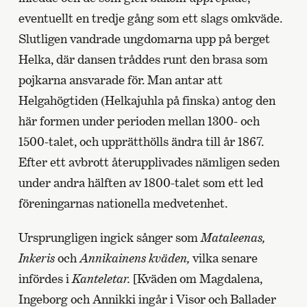
eventuellt en tredje gång som ett slags omkväde.
Slutligen vandrade ungdomarna upp på berget
Helka, där dansen tråddes runt den brasa som
pojkarna ansvarade för. Man antar att
Helgahögtiden (Helkajuhla på finska) antog den
här formen under perioden mellan 1300- och
1500-talet, och upprätthölls ändra till år 1867.
Efter ett avbrott återupplivades nämligen seden
under andra hälften av 1800-talet som ett led
föreningarnas nationella medvetenhet.
Ursprungligen ingick sånger som
Mataleenas,
Inkeris
och
Annikainens kväden,
vilka senare
infördes i
Kanteletar.
[Kväden om Magdalena,
Ingeborg och Annikki ingår i Visor och Ballader