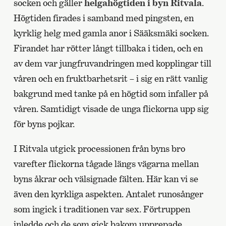
socken och gäller
helgahögtiden i byn Ritvala
.
Högtiden firades i samband med pingsten, en
kyrklig helg med gamla anor i Sääksmäki socken.
Firandet har rötter långt tillbaka i tiden, och en
av dem var jungfruvandringen med kopplingar till
våren och en fruktbarhetsrit – i sig en rätt vanlig
bakgrund med tanke på en högtid som infaller på
våren. Samtidigt visade de unga flickorna upp sig
för byns pojkar.
I Ritvala utgick processionen från byns bro
varefter flickorna tågade längs vägarna mellan
byns åkrar och välsignade fälten. Här kan vi se
även den kyrkliga aspekten. Antalet runosånger
som ingick i traditionen var sex. Förtruppen
inledde och de som gick bakom upprepade,