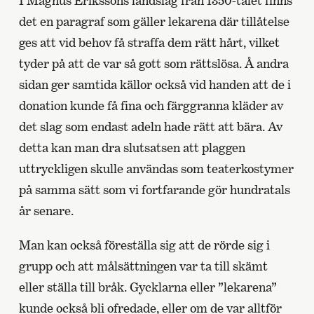
I Magnus Erikssons landslag från 1350-talet finns
det en paragraf som gäller lekarena där tillåtelse
ges att vid behov få straffa dem rätt hårt, vilket
tyder på att de var så gott som rättslösa. Å andra
sidan ger samtida källor också vid handen att de i
donation kunde få fina och färggranna kläder av
det slag som endast adeln hade rätt att bära. Av
detta kan man dra slutsatsen att plaggen
uttryckligen skulle användas som teaterkostymer
på samma sätt som vi fortfarande gör hundratals
år senare.
Man kan också föreställa sig att de rörde sig i
grupp och att målsättningen var ta till skämt
eller ställa till bråk. Gycklarna eller ”lekarena”
kunde också bli ofredade, eller om de var alltför