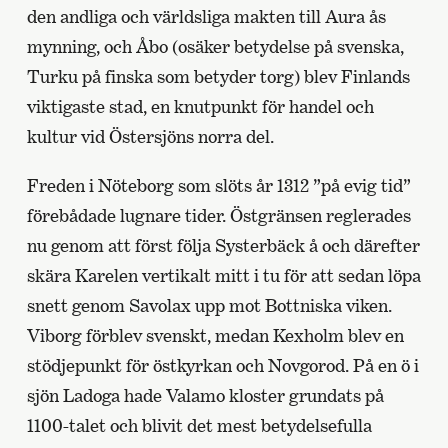
den andliga och världsliga makten till Aura ås
mynning, och Åbo (osäker betydelse på svenska,
Turku på finska som betyder torg) blev Finlands
viktigaste stad, en knutpunkt för handel och
kultur vid Östersjöns norra del.
Freden i Nöteborg som slöts år 1312 ”på evig tid”
förebådade lugnare tider. Östgränsen reglerades
nu genom att först följa Systerbäck å och därefter
skära Karelen vertikalt mitt i tu för att sedan löpa
snett genom Savolax upp mot Bottniska viken.
Viborg förblev svenskt, medan Kexholm blev en
stödjepunkt för östkyrkan och Novgorod. På en ö i
sjön Ladoga hade Valamo kloster grundats på
1100-talet och blivit det mest betydelsefulla