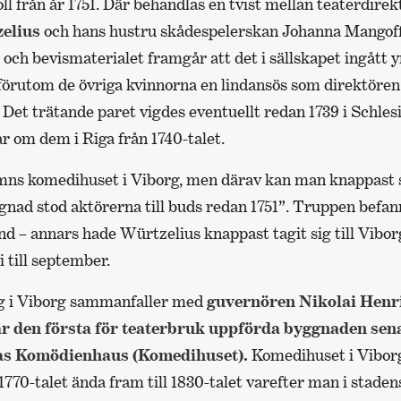
l från år 1751. Där behandlas en tvist mellan teaterdire
elius
och hans hustru skådespelerskan Johanna Mangoff
och bevismaterialet framgår att det i sällskapet ingått 
förutom de övriga kvinnorna en lindansös som direktören
 Det trätande paret vigdes eventuellt redan 1739 i Schles
r om dem i Riga från 1740-talet.
mns komedihuset i Viborg, men därav kan man knappast slu
gnad stod aktörerna till buds redan 1751”. Truppen befan
nd – annars hade Würtzelius knappast tagit sig till Vibor
i till september.
åg i Viborg sammanfaller med
guvernören Nikolai Henr
när den första för teaterbruk uppförda byggnaden se
 Das Komödienhaus (Komedihuset).
Komedihuset i Viborg
 1770-talet ända fram till 1830-talet varefter man i stade