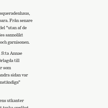
asqueradenhaus,
bara. Från senare
el ”utan af de
des sannolikt
 och garnisonen.
n S:ta Annae
rlagda till
er som
andra sidan var
anständiga”
dens utkanter
et tyska språket