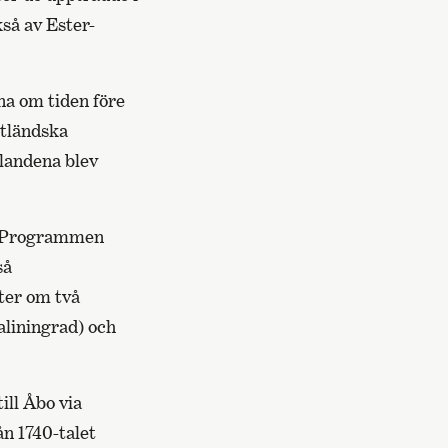
så av Ester-
rna om tiden före
utländska
llandena blev
35. Programmen
så
ter om två
aliningrad) och
ill Åbo via
n 1740-talet