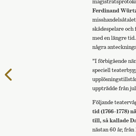
magistratsprotokol
Ferdinand Würtz
misshandelsåtalet 
skådespelare och 
med en längre tid.
några anteckninga
”I förbigående nä
speciell teaterbyg
Till
föregående
upplösningstillstå
sida
uppträdde från jul
Följande teaterv
tid (1766–1778) 
till, så kallade
nästan 60 år, från