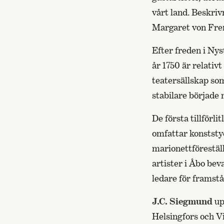
vårt land. Beskri
Margaret von Frenc
Efter freden i Nys
år 1750 är relativ
teatersällskap som
stabilare började 
De första tillförl
omfattar konststyc
marionettförestä
artister i Åbo bev
ledare för framstå
J.C. Siegmund
up
Helsingfors och Vi