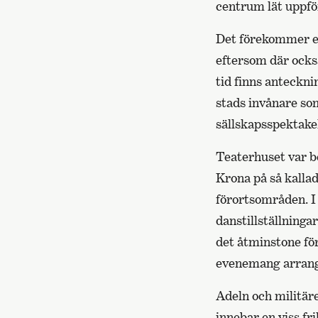
centrum lät uppför
Det förekommer e
eftersom där ocks
tid finns anteckn
stads invånare som
sällskapsspektake
Teaterhuset var be
Krona på så kallad
förortsområden. I 
danstillställninga
det åtminstone fö
evenemang arrang
Adeln och militäre
innebar en viss fr