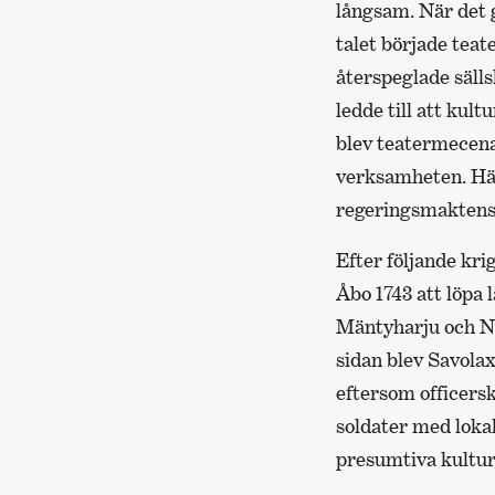
långsam. När det g
talet började teat
återspeglade sälls
ledde till att kul
blev teatermecena
verksamheten. Häd
regeringsmaktens
Efter följande krig
Åbo 1743 att löpa 
Mäntyharju och Ny
sidan blev Savolax
eftersom officersk
soldater med loka
presumtiva kultu