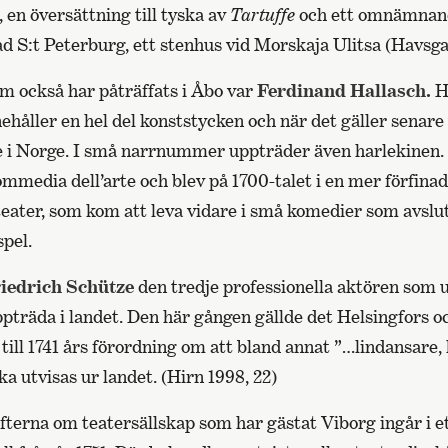
 en översättning till tyska av
Tartuffe
och ett omnämnand
d S:t Peterburg, ett stenhus vid Morskaja Ulitsa (Havsga
om också har påträffats i Åbo var
Ferdinand Hallasch.
H
nehåller en hel del konststycken och när det gäller senar
e i Norge. I små narrnummer uppträder även harlekinen. 
commedia dell’arte och blev på 1700-talet i en mer förfina
teater, som kom att leva vidare i små komedier som avslu
spel.
iedrich Schütze
den tredje professionella aktören som 
ppträda i landet. Den här gången gällde det Helsingfors oc
till 1741 års förordning om att bland annat ”…lindansar
ka utvisas ur landet. (Hirn 1998, 22)
fterna om teatersällskap som har gästat Viborg ingår i e