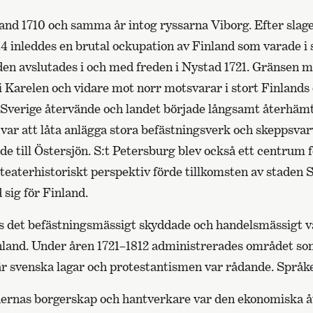
and 1710 och samma år intog ryssarna Viborg. Efter slage
4 inleddes en brutal ockupation av Finland som varade i s
den avslutades i och med freden i Nystad 1721. Gränsen m
i Karelen och vidare mot norr motsvarar i stort Finlands 
 Sverige återvände och landet började långsamt återhämt
var att låta anlägga stora befästningsverk och skeppsvar
äde till Östersjön. S:t Petersburg blev också ett centrum 
t teaterhistoriskt perspektiv förde tillkomsten av staden 
 sig för Finland.
s det befästningsmässigt skyddade och handelsmässigt 
inland. Under åren 1721–1812 administrerades området s
 svenska lagar och protestantismen var rådande. Språke
dernas borgerskap och hantverkare var den ekonomiska 