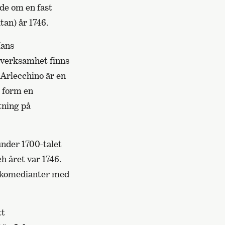
e om en fast
tan) år 1746.
ans
e verksamhet finns
Arlecchino är en
d form en
tning på
under 1700-talet
h året var 1746.
e, komedianter med
tt