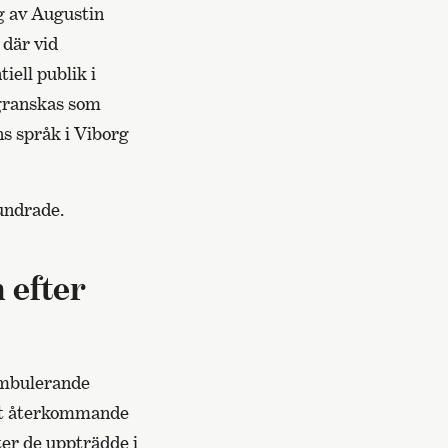
g av Augustin
 där vid
ell publik i
 granskas som
s språk i Viborg
undrade.
 efter
 ambulerande
ndet återkommande
er de uppträdde i