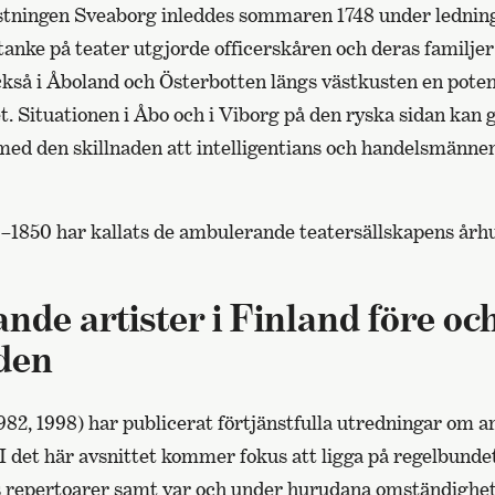
stningen Sveaborg inleddes sommaren 1748 under lednin
anke på teater utgjorde officerskåren och deras familjer
så i Åboland och Österbotten längs västkusten en potenti
et. Situationen i Åbo och i Viborg på den ryska sidan kan
med den skillnaden att intelligentians och handelsmännen
–1850 har kallats de ambulerande teatersällskapens årh
nde artister i Finland före och
eden
1982, 1998) har publicerat förtjänstfulla utredningar om
d. I det här avsnittet kommer fokus att ligga på regelbu
as repertoarer samt var och under hurudana omständighet