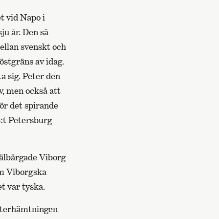
t vid Napo i
ju år. Den så
ellan svenskt och
östgräns av idag.
a sig. Peter den
v, men också att
för det spirande
S:t Petersburg
välbärgade Viborg
om Viborgska
t var tyska.
återhämtningen