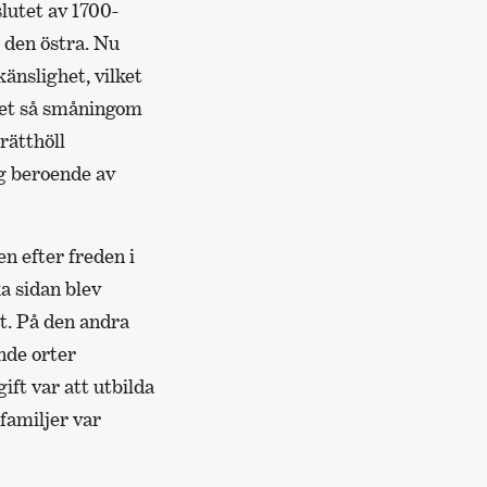
slutet av 1700-
l den östra. Nu
änslighet, vilket
apet så småningom
rätthöll
g beroende av
en efter freden i
a sidan blev
t. På den andra
nde orter
ift var att utbilda
familjer var