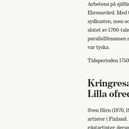
Arbetena på sjöfä
Ehrensvärd. Med t
sydkusten, men ock
slutet av 1700-tal
parallellfenomen 
var tyska.
Tidsperioden 1750
Kringresa
Lilla ofr
Sven Hirn (1970, 
artister i Finlan
gästartister, der