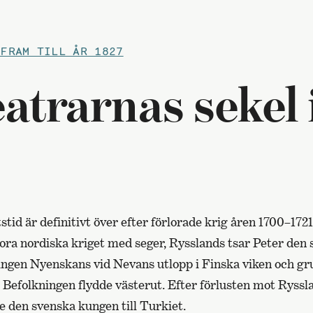
 FRAM TILL ÅR 1827
atrarnas sekel 
tid är definitivt över efter förlorade krig åren 1700–1721
tora nordiska kriget med seger, Rysslands tsar Peter den 
ingen Nyenskans vid Nevans utlopp i Finska viken och g
Befolkningen flydde västerut. Efter förlusten mot Rysslan
e den svenska kungen till Turkiet.