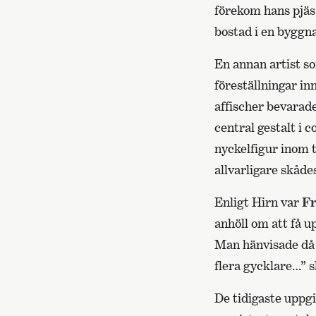
förekom hans pjäs,
bostad i en byggna
En annan artist s
föreställningar in
affischer bevarad
central gestalt i 
nyckelfigur inom 
allvarligare skåde
Enligt Hirn var
Fr
anhöll om att få u
Man hänvisade då 
flera gycklare…” s
De tidigaste uppgi