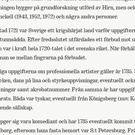
vningen bygger på grundforskning utförd av Hirn, men ock
kell (1943, 1952, 1972) och några andra personer.
tad 1721 var Sverige ett krigshärjat land varför uppgifte
t tunnsådda. Efter fredsslutet utfärdades ett förbud mot 
 var i kraft hela 1720-talet i det svenska riket. När förhå
man se mellan fingrarna på förbudet.
itliga uppgifterna om professionella artister gäller år 17
ken, dans på lina och styrkeuppvisningar, eventuellt ock
llningar samt akrobatnummer. Från samma år har uppgif
arats. Båda var tyskar, eventuellt från Königsberg (nuv. K
ende sällskap.
pger sig vara komediant och har 1735 eventuellt kommit t
borg, eftersom hans fasta hemort var S:t Petersburg. Frå