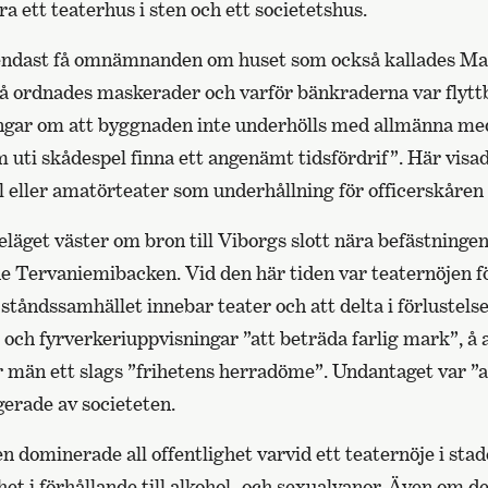
a ett teaterhus i sten och ett societetshus.
ndast få omnämnanden om huset som också kallades M
å ordnades maskerader och varför bänkraderna var flytt
ingar om att byggnaden inte underhölls med allmänna med
 uti skådespel finna ett angenämt tidsfördrif”. Här visa
l eller amatörteater som underhållning för officerskåren
läget väster om bron till Viborgs slott nära befästninge
e Tervaniemibacken. Vid den här tiden var teaternöjen fö
ståndssamhället innebar teater och att delta i förlustels
r och fyrverkeriuppvisningar ”att beträda farlig mark”, å 
r män ett slags ”frihetens herradöme”. Undantaget var ”
erade av societeten.
n dominerade all offentlighet varvid ett teaternöje i sta
ihet i förhållande till alkohol- och sexualvanor. Även om d