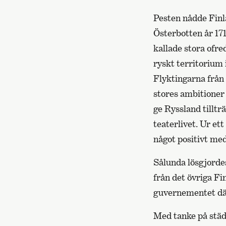
Pesten nådde Finl
Österbotten år 171
kallade stora ofre
ryskt territorium 
Flyktingarna från
stores ambitioner 
ge Ryssland tilltr
teaterlivet. Ur et
något positivt med
Sålunda lösgjorde
från det övriga F
guvernementet där
Med tanke på stä