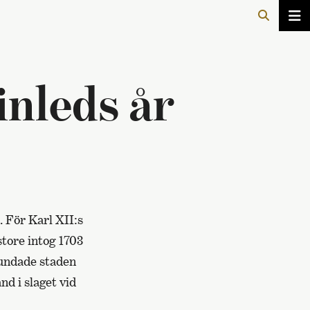
inleds år
. För Karl XII:s
store intog 1703
rundade staden
d i slaget vid