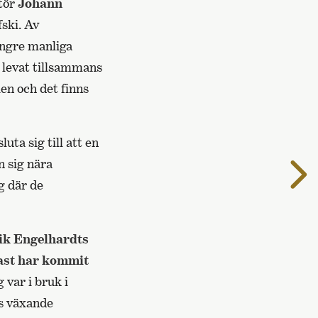
ktör
Johann
ski. Av
yngre manliga
 levat tillsammans
ien och det finns
ta sig till att en
n sig nära
T
n
g där de
s
ik Engelhardts
nast har kommit
 var i bruk i
ns växande