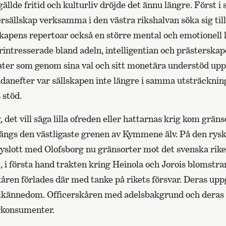
ällde fritid och kulturliv dröjde det ännu längre. Först i 
ersällskap verksamma i den västra rikshalvan söka sig til
kapens repertoar också en större mental och emotionell k
turintresserade bland adeln, intelligentian och prästersk
ter som genom sina val och sitt monetära understöd upp
anefter var sällskapen inte längre i samma utsträcknin
 stöd.
, det vill säga lilla ofreden eller hattarnas krig kom gräns
längs den västligaste grenen av Kymmene älv. På den rysk
slott med Olofsborg nu gränsorter mot det svenska rike
, i första hand trakten kring Heinola och Jorois blomstra
åren förlades där med tanke på rikets försvar. Deras uppg
lkännedom. Officerskåren med adelsbakgrund och deras 
rkonsumenter.