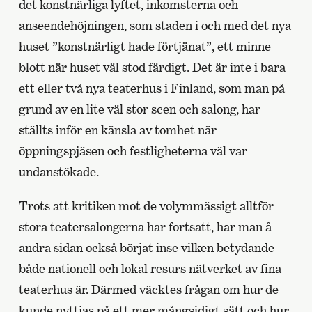
det konstnärliga lyftet, inkomsterna och
anseendehöjningen, som staden i och med det nya
huset ”konstnärligt hade förtjänat”, ett minne
blott när huset väl stod färdigt. Det är inte i bara
ett eller två nya teaterhus i Finland, som man på
grund av en lite väl stor scen och salong, har
ställts inför en känsla av tomhet när
öppningspjäsen och festligheterna väl var
undanstökade.
Trots att kritiken mot de volymmässigt alltför
stora teatersalongerna har fortsatt, har man å
andra sidan också börjat inse vilken betydande
både nationell och lokal resurs nätverket av fina
teaterhus är. Därmed väcktes frågan om hur de
kunde nyttjas på ett mer mångsidigt sätt och hur