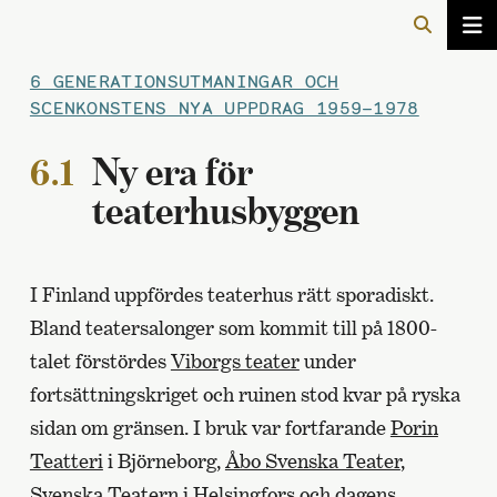
6 GENERATIONSUTMANINGAR OCH
SCENKONSTENS NYA UPPDRAG 1959–1978
6.1
Ny era för
teaterhusbyggen
I Finland uppfördes teaterhus rätt sporadiskt.
Bland teatersalonger som kommit till på 1800-
talet förstördes
Viborgs teater
under
fortsättningskriget och ruinen stod kvar på ryska
sidan om gränsen. I bruk var fortfarande
Porin
Teatteri
i Björneborg,
Åbo Svenska Teater
,
Svenska Teatern i Helsingfors
och dagens