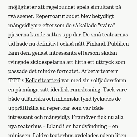
möjligheter att regelbundet spela simultant på
två scener. Repertoarutbudet blev betydligt
mångsidigare eftersom de så kallade ”svåra”
pjäserna kunde sättas upp där. De små teatrarnas
tid hade nu definitivt också nått Finland. Publiken
fann dem genast intressanta eftersom skalan
tvingade skådespelarna att hitta ett uttryck som
passade det mindre formatet. Arbetarteatern
TTT:s
Kellariteatteri
var med sin solfjädersform
en på många sätt idealisk rumslösning. Tack vare
både utländska och inhemska fynd lyckades de
upprätthålla en repertoar som var både
intressant och mångsidig. Framöver fick nu alla
nya teaterhus – ibland i en handvändning – en
miniscen. I äldre teaterhus avdelades någon liten