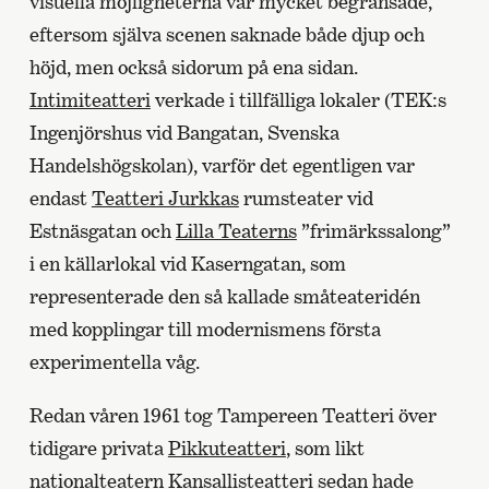
visuella möjligheterna var mycket begränsade,
eftersom själva scenen saknade både djup och
höjd, men också sidorum på ena sidan.
Intimiteatteri
verkade i tillfälliga lokaler (TEK:s
Ingenjörshus vid Bangatan, Svenska
Handelshögskolan), varför det egentligen var
endast
Teatteri Jurkkas
rumsteater vid
Estnäsgatan och
Lilla Teaterns
”frimärkssalong”
i en källarlokal vid Kaserngatan, som
representerade den så kallade småteateridén
med kopplingar till modernismens första
experimentella våg.
Redan våren 1961 tog Tampereen Teatteri över
tidigare privata
Pikkuteatteri
, som likt
nationalteatern Kansallisteatteri sedan hade