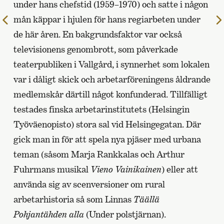
under hans chefstid (1959–1970) och satte i någon
mån käppar i hjulen för hans regiarbeten under
Till
föregående
de här åren. En bakgrundsfaktor var också
sida
televisionens genombrott, som påverkade
teaterpubliken i Vallgård, i synnerhet som lokalen
var i dåligt skick och arbetarföreningens åldrande
medlemskår därtill något konfunderad. Tillfälligt
testades finska arbetarinstitutets (Helsingin
Työväenopisto) stora sal vid Helsingegatan. Där
gick man in för att spela nya pjäser med urbana
teman (såsom Marja Rankkalas och Arthur
Fuhrmans musikal
Vieno Vainikainen
) eller att
använda sig av scenversioner om rural
arbetarhistoria så som Linnas
Täällä
Pohjantähden alla
(Under polstjärnan).