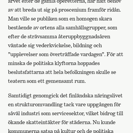
arvet efter de gamla operetterna, har haft behov
av att breda ut sig på proscenium framför ridån.
Man ville se publiken som en homogen skara
bestående av ortens alla samhällsgrupper, som
efter de strävsamma återuppbyggnadsåren
väntade sig vederkvickelse, bildning och
”upplevelser som överträffade vardagen”. För att
minska de politiska klyftorna hoppades
beslutsfattarna att hela befolkningen skulle se
teatern som ett gemensamt rum.
Samtidigt genomgick det finländska näringslivet
en strukturomvandling tack vare uppgången för
såväl industri som servicesektor, vilket bidrog till
ökande skatteintäkter för städerna. Nu kunde
kommunerna satsa på kultur och de politiska