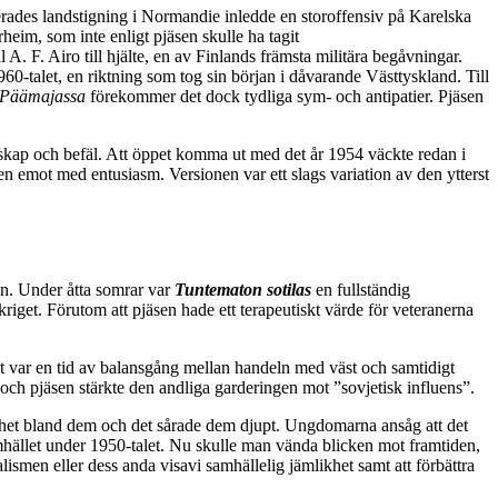
lierades landstigning i Normandie inledde en storoffensiv på Karelska
heim, som inte enligt pjäsen skulle ha tagit
. F. Airo till hjälte, en av Finlands främsta militära begåvningar.
60-talet, en riktning som tog sin början i dåvarande Västtyskland. Till
Päämajassa
förekommer det dock tydliga sym- och antipatier. Pjäsen
skap och befäl. Att öppet komma ut med det år 1954 väckte redan i
n emot med entusiasm. Versionen var ett slags variation av den ytterst
en. Under åtta somrar var
Tuntematon sotilas
en fullständig
riget. Förutom att pjäsen hade ett terapeutiskt värde för veteranerna
t var en tid av balansgång mellan handeln med väst och samtidigt
och pjäsen stärkte den andliga garderingen mot ”sovjetisk influens”.
terhet bland dem och det sårade dem djupt. Ungdomarna ansåg att det
amhället under 1950-talet. Nu skulle man vända blicken mot framtiden,
ismen eller dess anda visavi samhällelig jämlikhet samt att förbättra