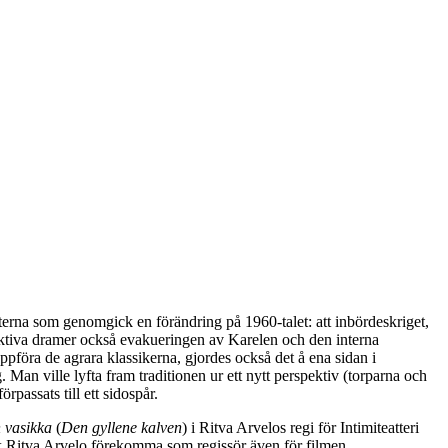
eterna som genomgick en förändring på 1960-talet: att inbördeskriget,
llektiva dramer också evakueringen av Karelen och den interna
ppföra de agrara klassikerna, gjordes också det å ena sidan i
 Man ville lyfta fram traditionen ur ett nytt perspektiv (torparna och
rpassats till ett sidospår.
 vasikka
(
Den gyllene kalven
) i Ritva Arvelos regi för Intimiteatteri
ck Ritva Arvelo förekomma som regissör även för filmen.