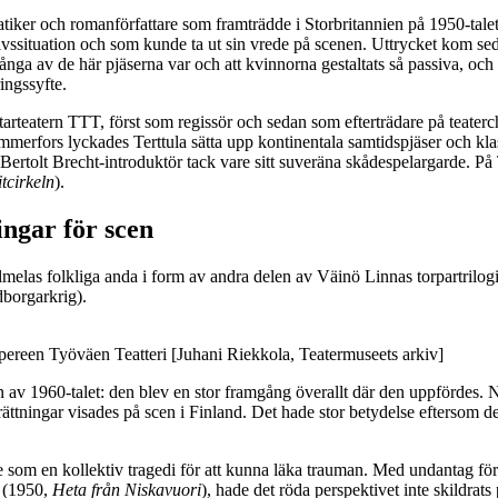
r och romanförfattare som framträdde i Storbritannien på 1950-talet. I
ivssituation och som kunde ta ut sin vrede på scenen. Uttrycket kom se
 av de här pjäserna var och att kvinnorna gestaltats så passiva, och där
ingssyfte.
betarteatern TTT, först som regissör och sedan som efterträdare på teater
Tammerfors lyckades Terttula sätta upp kontinentala samtidspjäser och klas
 Bertolt Brecht-introduktör tack vare sitt suveräna skådespelargarde. 
tcirkeln
).
ingar för scen
melas folkliga anda i form av andra delen av Väinö Linnas torpartrilog
dborgarkrig).
ereen Työväen Teatteri [Juhani Riekkola, Teatermuseets arkiv]
 av 1960-talet: den blev en stor framgång överallt där den uppfördes. 
tningar visades på scen i Finland. Det hade stor betydelse eftersom de 40
rare som en kollektiv tragedi för att kunna läka trauman. Med undantag f
(1950,
Heta från Niskavuori
), hade det röda perspektivet inte skildrats 