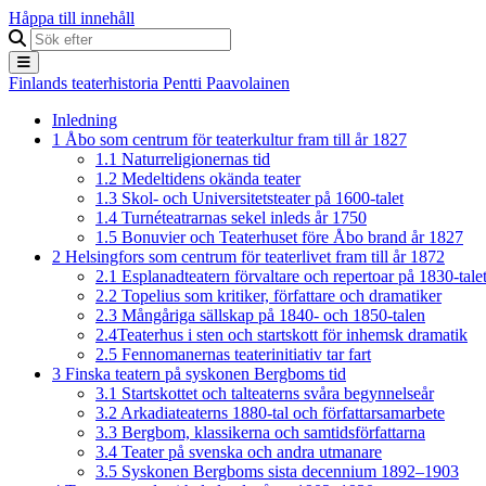
Håppa till innehåll
Finlands teaterhistoria
Pentti Paavolainen
Inledning
1
Åbo som centrum för teaterkultur fram till år 1827
1.1
Naturreligionernas tid
1.2
Medeltidens okända teater
1.3
Skol- och Universitetsteater på 1600-talet
1.4
Turnéteatrarnas sekel inleds år 1750
1.5
Bonuvier och Teaterhuset före Åbo brand år 1827
2
Helsingfors som centrum för teaterlivet fram till år 1872
2.1
Esplanadteatern förvaltare och repertoar på 1830-tale
2.2
Topelius som kritiker, författare och dramatiker
2.3
Mångåriga sällskap på 1840- och 1850-talen
2.4
Teaterhus i sten och startskott för inhemsk dramatik
2.5
Fennomanernas teaterinitiativ tar fart
3
Finska teatern på syskonen Bergboms tid
3.1
Startskottet och talteaterns svåra begynnelseår
3.2
Arkadiateaterns 1880-tal och författarsamarbete
3.3
Bergbom, klassikerna och samtidsförfattarna
3.4
Teater på svenska och andra utmanare
3.5
Syskonen Bergboms sista decennium 1892–1903