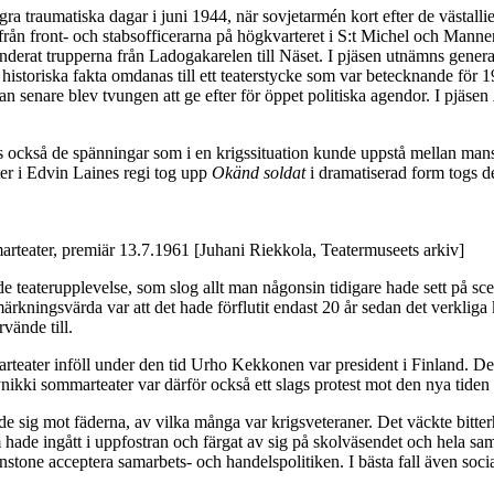
ågra traumatiska dagar i juni 1944, när sovjetarmén kort efter de västal
från front- och stabsofficerarna på högkvarteret i S:t Michel och Manner
erat trupperna från Ladogakarelen till Näset. I pjäsen utnämns general A
historiska fakta omdanas till ett teaterstycke som var betecknande för 19
man senare blev tvungen att ge efter för öppet politiska agendor. I pjäsen
is också de spänningar som i en krigssituation kunde uppstå mellan man
ter i Edvin Laines regi tog upp
Okänd soldat
i dramatiserad form togs de
rteater, premiär 13.7.1961 [Juhani Riekkola, Teatermuseets arkiv]
e teaterupplevelse, som slog allt man någonsin tidigare hade sett på sc
kningsvärda var att det hade förflutit endast 20 år sedan det verkliga k
vände till.
teater inföll under den tid Urho Kekkonen var president i Finland. De
ikki sommarteater var därför också ett slags protest mot den nya tiden 
nde sig mot fäderna, av vilka många var krigsveteraner. Det väckte bit
 hade ingått i uppfostran och färgat av sig på skolväsendet och hela s
stone acceptera samarbets- och handelspolitiken. I bästa fall även social