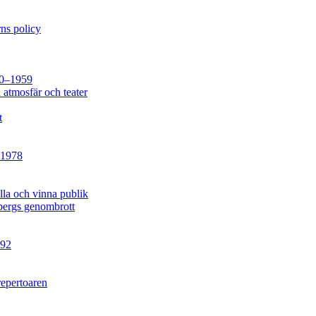
rns policy
930–1959
a atmosfär och teater
t
–1978
lla och vinna publik
mbergs genombrott
992
repertoaren