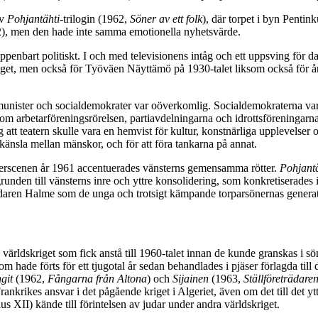
av
Pohjantähti
-trilogin (1962,
Söner av ett folk
), där torpet i byn Pentin
 2), men den hade inte samma emotionella nyhetsvärde.
penbart politiskt. I och med televisionens intåg och ett uppsving för da
eskriget, men också för Työväen Näyttämö på 1930-talet liksom också 
ommunister och socialdemokrater var oöverkomlig. Socialdemokraterna var
m arbetarföreningsrörelsen, partiavdelningarna och idrottsföreningarna
 att teatern skulle vara en hemvist för kultur, konstnärliga upplevelser
skänsla mellan mänskor, och för att föra tankarna på annat.
terscenen år 1961 accentuerades vänsterns gemensamma rötter.
Pohjant
unden till vänsterns inre och yttre konsolidering, som konkretiserades
äddaren Halme som de unga och trotsigt kämpande torparsönernas genera
 världskriget som fick anstå till 1960-talet innan de kunde granskas i sö
om hade förts för ett tjugotal år sedan behandlades i pjäser förlagda til
ngit
(1962,
Fångarna från Altona
) och
Sijainen
(1963,
Ställföreträdare
krikes ansvar i det pågående kriget i Algeriet, även om det till det yttre
 XII) kände till förintelsen av judar under andra världskriget.