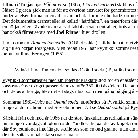
I
Ilmari Turjas
pjäs
Päämajassa
(1965,
I huvudkvarteret
) skildras n
Näset. I pjäsen gick man in för att överföra ansvaret för genombrottet 
underrättelseinformationen ad notam och därför inte i tid hade kommend
Det dokumentära dramat eller så kallad ”hårdfakta”, en teaterform där 
en början eftersträvade man sansad faktabaserad neutralitet, trots att 
har också filmatiserats med
Joel Rinne
i huvudrollen.
Linnas roman
Tuntematon sotilas
(Okänd soldat) skildrade naturligtv
sig till en början förargelse. Men redan 1961 när Pyynikki sommartea
populära filmatiseringen (1955).
Väinö Linna Tuntematon sotilas (Okänd soldat) Pyynikki somma
Pyynikki sommarteater med sin roterande läktare
stod för en enaståend
kassasuccé och kriget passerade revy inför 350 000 åskådare. Det anmär
och deras anhöriga, blev det ett slags ritual som man gång på gång åter
Somrarna 1961–1969 när
Okänd soldat
uppfördes på Pyynikki sommar
fungerande relationer med Sovjetunionen. Att se
Okänd soldat
på Pyyn
Särskilt från och med år 1966 när de stora årskullarnas radikalism vä
nu äntligen var dags att glömma det ”ändlösa helgandet av kriget, som
där Sovjetunionen inte längre skulle ses som en ond granne, utan åtmin
de eftersatta samhällsklassernas situation.