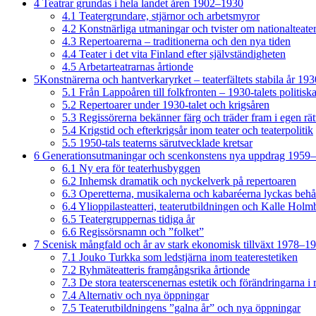
4
Teatrar grundas i hela landet åren 1902–1930
4.1
Teatergrundare, stjärnor och arbetsmyror
4.2
Konstnärliga utmaningar och tvister om nationalteate
4.3
Repertoarerna – traditionerna och den nya tiden
4.4
Teater i det vita Finland efter självständigheten
4.5
Arbetarteatrarnas årtionde
5
Konstnärerna och hantverkaryrket – teaterfältets stabila år 1
5.1
Från Lappoåren till folkfronten – 1930-talets politisk
5.2
Repertoarer under 1930-talet och krigsåren
5.3
Regissörerna bekänner färg och träder fram i egen rät
5.4
Krigstid och efterkrigsår inom teater och teaterpolitik
5.5
1950-tals teaterns särutvecklade kretsar
6
Generationsutmaningar och scenkonstens nya uppdrag 1959
6.1
Ny era för teaterhusbyggen
6.2
Inhemsk dramatik och nyckelverk på repertoaren
6.3
Operetterna, musikalerna och kabaréerna lyckas behå
6.4
Ylioppilasteatteri, teaterutbildningen och Kalle Hol
6.5
Teatergruppernas tidiga år
6.6
Regissörsnamn och ”folket”
7
Scenisk mångfald och år av stark ekonomisk tillväxt 1978–1
7.1
Jouko Turkka som ledstjärna inom teaterestetiken
7.2
Ryhmäteatteris framgångsrika årtionde
7.3
De stora teaterscenernas estetik och förändringarna i 
7.4
Alternativ och nya öppningar
7.5
Teaterutbildningens ”galna år” och nya öppningar