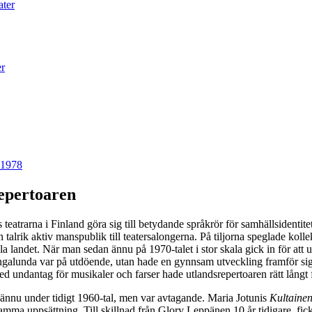
ater
er
–1978
epertoaren
eatrarna i Finland göra sig till betydande språkrör för samhällsidentit
n talrik aktiv manspublik till teatersalongerna. På tiljorna speglade ko
 landet. När man sedan ännu på 1970-talet i stor skala gick in för att u
 ingalunda var på utdöende, utan hade en gynnsam utveckling framför sig.
ed undantag för musikaler och farser hade utlandsrepertoaren rätt långt fö
 ännu under tidigt 1960-tal, men var avtagande. Maria Jotunis
Kultainen
amma uppsättning. Till skillnad från Glory Leppänen 10 år tidigare, fi