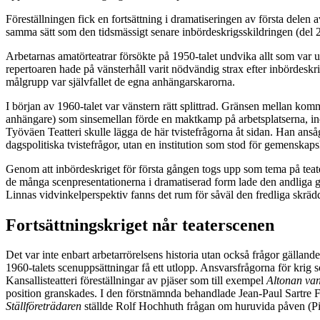
Föreställningen fick en fortsättning i dramatiseringen av första delen 
samma sätt som den tidsmässigt senare inbördeskrigsskildringen (del
Arbetarnas amatörteatrar försökte på 1950-talet undvika allt som var up
repertoaren hade på vänsterhåll varit nödvändig strax efter inbörd
målgrupp var självfallet de egna anhängarskarorna.
I början av 1960-talet var vänstern rätt splittrad. Gränsen mellan k
anhängare) som sinsemellan förde en maktkamp på arbetsplatserna, ino
Työväen Teatteri skulle lägga de här tvistefrågorna åt sidan. Han ansåg
dagspolitiska tvistefrågor, utan en institution som stod för gemenskap
Genom att inbördeskriget för första gången togs upp som tema på tea
de många scenpresentationerna i dramatiserad form lade den andliga gr
Linnas vidvinkelperspektiv fanns det rum för såväl den fredliga skr
Fortsättningskriget når teaterscenen
Det var inte enbart arbetarrörelsens historia utan också frågor gällande
1960-talets scenuppsättningar få ett utlopp. Ansvarsfrågorna för krig s
Kansallisteatteri föreställningar av pjäser som till exempel
Altonan va
position granskades. I den förstnämnda behandlade Jean-Paul Sartre Fran
Ställföreträdaren
ställde Rolf Hochhuth frågan om huruvida påven (Pius