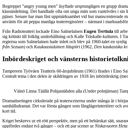
Begreppet ”angry young men” åsyftade ursprungligen en grupp dramatike
klassindelning. Det handlade ofta om unga män som vantrivdes i sin l
pjäser. Senare har man fäst uppmärksamhet vid hur manscentrerade många
använts för att peppa manliga teaterregissörer – närmast i marknadsför
Från Radioteatteri lockade Eino Salmelainen
Eugen Terttula
till ar
sig kritiskt till folklig underhållning och Kalle Träskalle-kulturen. I 
regierna som Salmelainen hade inlett och blev på 1960-talet en synlig
från Sezuan
) och
Kaukaasialainen liitupiiri
(1962,
Den kaukasiska kri
Inbördeskriget och vänsterns historietolkn
Tampereen Työväen Teatteris 60-årsjubileum (1961) firades i Eino Sal
Centralt tema i den delen är skildringen av 1918 års inbördeskrig (me
Väinö Linna Täällä Pohjantähden alla (Under polstjärnan) Tamp
Dramatiseringen cirkulerade på teaterscenerna under många år i början
samhällsdramat. Det var första gången som fånglägerinteriörer och avrät
kort tid.
Kriget beskrevs ur ett rött perspektiv, men på ett behärskat sätt, sna
uppfördes endast två gånger – och ett par scener ur
Niskavuoren Heta