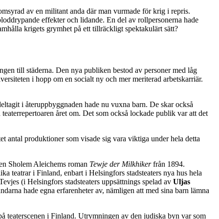
nomsyrad av en militant anda där man vurmade för krig i repris.
bloddrypande effekter och lidande. En del av rollpersonerna hade
hålla krigets grymhet på ett tillräckligt spektakulärt sätt?
tningen till städerna. Den nya publiken bestod av personer med låg
niversiteten i hopp om en socialt ny och mer meriterad arbetskarriär.
 deltagit i återuppbyggnaden hade nu vuxna barn. De skar också
 teaterrepertoaren året om. Det som också lockade publik var att det
et antal produktioner som visade sig vara viktiga under hela detta
men Sholem Aleichems roman
Tewje der Milkhiker
från 1894.
eatrar i Finland, enbart i Helsingfors stadsteaters nya hus hela
evjes (i Helsingfors stadsteaters uppsättnings spelad av
Uljas
inländarna hade egna erfarenheter av, nämligen att med sina barn lämna
 på teaterscenen i Finland. Utrymningen av den judiska byn var som