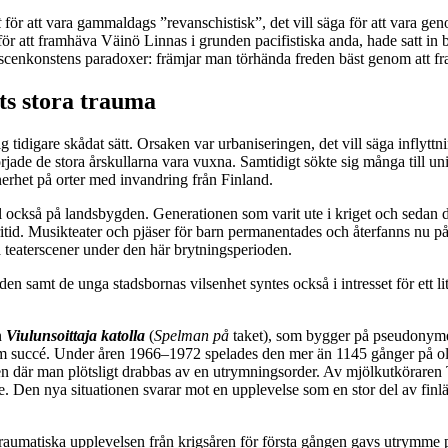
t
för att vara gammaldags ”revanschistisk”, det vill säga för att vara ge
r att framhäva Väinö Linnas i grunden pacifistiska anda, hade satt in 
v scenkonstens paradoxer: främjar man törhända freden bäst genom att fram
ts stora trauma
ig tidigare skådat sätt. Orsaken var urbaniseringen, det vill säga inflyt
 började de stora årskullarna vara vuxna. Samtidigt sökte sig många till u
nnerhet på orter med invandring från Finland.
il också på landsbygden. Generationen som varit ute i kriget och sedan
itid. Musikteater och pjäser för barn permanentades och återfanns nu på
a teaterscener under den här brytningsperioden.
n samt de unga stadsbornas vilsenhet syntes också i intresset för ett lit
n
Viulunsoittaja katolla
(
Spelman på
taket), som bygger på pseudony
ccé. Under åren 1966–1972 spelades den mer än 1145 gånger på olika t
n där man plötsligt drabbas av en utrymningsorder. Av mjölkutköraren T
t tre. Den nya situationen svarar mot en upplevelse som en stor del av f
traumatiska upplevelsen från krigsåren för första gången gavs utrymme