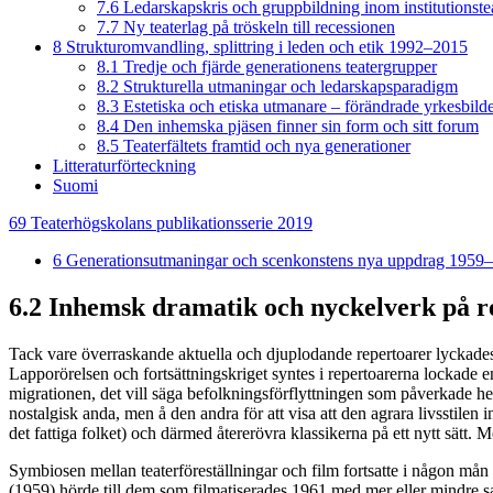
7.6
Ledarskapskris och gruppbildning inom institutionste
7.7
Ny teaterlag på tröskeln till recessionen
8
Strukturomvandling, splittring i leden och etik 1992–2015
8.1
Tredje och fjärde generationens teatergrupper
8.2
Strukturella utmaningar och ledarskapsparadigm
8.3
Estetiska och etiska utmanare – förändrade yrkesbild
8.4
Den inhemska pjäsen finner sin form och sitt forum
8.5
Teaterfältets framtid och nya generationer
Litteraturförteckning
Suomi
69
Teaterhögskolans publikationsserie
2019
6 Generationsutmaningar och scenkonstens nya uppdrag 1959
6.2
Inhemsk dramatik och nyckelverk på r
Tack vare överraskande aktuella och djuplodande repertoarer lyckades t
Lapporörelsen och fortsättningskriget syntes i repertoarerna lockade e
migrationen, det vill säga befolkningsförflyttningen som påverkade hela
nostalgisk anda, men å den andra för att visa att den agrara livsstilen
det fattiga folket) och därmed återerövra klassikerna på ett nytt sätt. M
Symbiosen mellan teaterföreställningar och film fortsatte i någon mån
(1959) hörde till dem som filmatiserades 1961 med mer eller mindre s