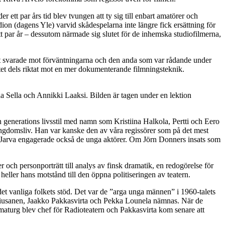
ett par års tid blev tvungen att ty sig till enbart amatörer och
adion (dagens Yle) varvid skådespelarna inte längre fick ersättning för
 ett par år – dessutom närmade sig slutet för de inhemska studiofilmerna,
st svarade mot förväntningarna och den anda som var rådande under
ktet dels riktat mot en mer dokumenterande filmningsteknik.
a Sella och Annikki Laaksi. Bilden är tagen under en lektion
n generations livsstil med namn som Kristiina Halkola, Pertti och Eero
ungdomsliv. Han var kanske den av våra regissörer som på det mest
to Jarva engagerade också de unga aktörer. Om Jörn Donners insats som
och personporträtt till analys av finsk dramatik, en redogörelse för
eller hans motstånd till den öppna politiseringen av teatern.
 det vanliga folkets stöd. Det var de ”arga unga männen” i 1960-talets
o Tiusanen, Jaakko Pakkasvirta och Pekka Lounela nämnas. När de
ramaturg blev chef för Radioteatern och Pakkasvirta kom senare att