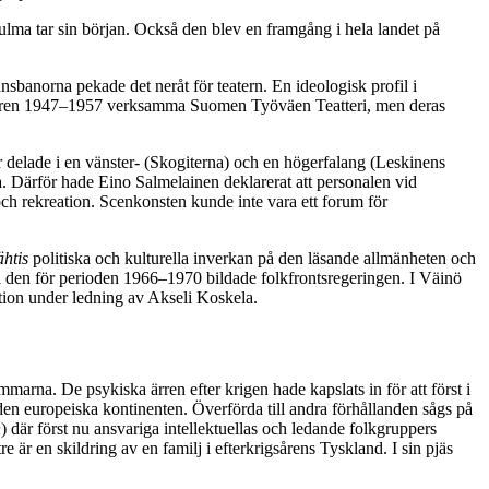
kulma tar sin början. Också den blev en framgång i hela landet på
nsbanorna pekade det neråt för teatern. En ideologisk profil i
för åren 1947–1957 verksamma Suomen Työväen Teatteri, men deras
 delade i en vänster- (Skogiterna) och en högerfalang (Leskinens
. Därför hade Eino Salmelainen deklarerat att personalen vid
 och rekreation. Scenkonsten kunde inte vara ett forum för
ähtis
politiska och kulturella inverkan på den läsande allmänheten och
 i den för perioden 1966–1970 bildade folkfrontsregeringen. I Väinö
tion under ledning av Akseli Koskela.
mmarna. De psykiska ärren efter krigen hade kapslats in för att först i
l den europeiska kontinenten. Överförda till andra förhållanden sågs på
n
) där först nu ansvariga intellektuellas och ledande folkgruppers
 är en skildring av en familj i efterkrigsårens Tyskland. I sin pjäs