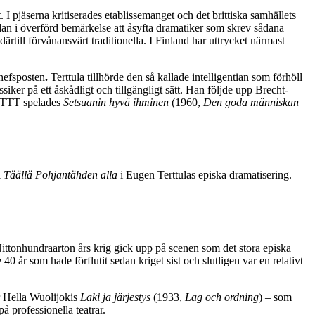
 pjäserna kritiserades etablissemanget och det brittiska samhällets
dan i överförd bemärkelse att åsyfta dramatiker som skrev sådana
till förvånansvärt traditionella. I Finland har uttrycket närmast
chefsposten
.
Terttula tillhörde den så kallade intelligentian som förhöll
siker på ett åskådligt och tillgängligt sätt. Han följde upp Brecht-
På TTT spelades
Setsuanin hyvä ihminen
(1960,
Den goda människan
i
Täällä Pohjantähden alla
i Eugen Terttulas episka dramatisering.
Nittonhundraarton års krig gick upp på scenen som det stora episka
 år som hade förflutit sedan kriget sist och slutligen var en relativt
ör Hella Wuolijokis
Laki ja järjestys
(1933,
Lag och ordning
) – som
på professionella teatrar.