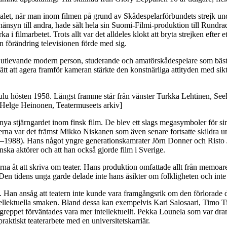
let, när man inom filmen på grund av Skådespelarförbundets strejk under 
a hänsyn till andra, hade sålt hela sin Suomi-Filmi-produktion till Rundr
i filmarbetet. Trots allt var det alldeles klokt att bryta strejken efter
en förändring televisionen förde med sig.
iskt utlevande modern person, studerande och amatörskådespelare som bä
ätt att agera framför kameran stärkte den konstnärliga attityden med si
oulu hösten 1958. Längst framme står från vänster Turkka Lehtinen, Seel
 [Helge Heinonen, Teatermuseets arkiv]
nya stjärngardet inom finsk film. De blev ett slags megasymboler för si
erna var det främst Mikko Niskanen som även senare fortsatte skildra 
(1962–1988). Hans något yngre generationskamrater Jörn Donner och Ris
enska aktörer och att han också gjorde film i Sverige.
 åt att skriva om teater. Hans produktion omfattade allt från memoarer 
n tidens unga garde delade inte hans åsikter om folkligheten och inte h
let. Han ansåg att teatern inte kunde vara framgångsrik om den förlorade
intellektuella smaken. Bland dessa kan exempelvis Kari Salosaari, Tim
för greppet förväntades vara mer intellektuellt. Pekka Lounela som var d
ktiskt teaterarbete med en universitetskarriär.