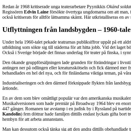
Redan år 1968 kritiserade unga teaterarbetare Pyynikkis
Okänd solda
Regissören
Edvin Laine
försökte övertyga ungdomarna om att man, fö
också kritiserats för alltför lättsamma skämt. Här utkristalliseras en a
Utflyttningen från landsbygden – 1960-tale
Under hela 1960-talet pekade teatrarnas publiksiffror uppåt på ett aldr
utbildning som sökte sig till städerna för att hitta jobb. Vid det laget
Också i Sverige började det finnas underlag för teater på finska, i sy
Den ökande gruppförsäljningen lade grunden för förändringar i livsst
antingen ner på odlingen eller kreatursskötseln och fick därmed mer fr
behandlades en hel del nya, och för finländarna viktiga teman, på vår
Industrialiseringen och den därmed förknippade flykten från landsbygde
årtionde.
En av dem som blev omåttligt populär var den amerikanska musikale
Musikalversionen som hade premiär på Broadway 1964 blev en enorm su
447 gånger. Romanen tar avstamp i en judisk by i Ryssland på tsartide
Kandolin
) fem döttrar hade familjen dittills endast lyckats gifta bor
hembyn för att arbeta annanstans.
Man kan dessutom också tänka sig att den andra dittills obehandlade 