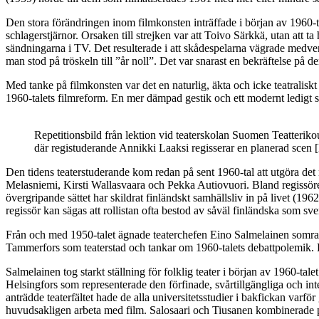
Den stora förändringen inom filmkonsten inträffade i början av 1960-ta
schlagerstjärnor. Orsaken till strejken var att Toivo Särkkä, utan att t
sändningarna i TV. Det resulterade i att skådespelarna vägrade medverka 
man stod på tröskeln till ”år noll”. Det var snarast en bekräftelse på d
Med tanke på filmkonsten var det en naturlig, äkta och icke teatral
1960-talets filmreform. En mer dämpad gestik och ett modernt ledigt s
Repetitionsbild från lektion vid teaterskolan Suomen Teatterik
där registuderande Annikki Laaksi regisserar en planerad scen
Den tidens teaterstuderande kom redan på sent 1960-tal att utgöra det 
Melasniemi, Kirsti Wallasvaara och Pekka Autiovuori. Bland regissör
övergripande sättet har skildrat finländskt samhällsliv in på livet 
regissör kan sägas att rollistan ofta bestod av såväl finländska som sv
Från och med 1950-talet ägnade teaterchefen Eino Salmelainen somrarna
Tammerfors som teaterstad och tankar om 1960-talets debattpolemik. De
Salmelainen tog starkt ställning för folklig teater i början av 1960-ta
Helsingfors som representerade den förfinade, svårtillgängliga och 
anträdde teaterfältet hade de alla universitetsstudier i bakfickan var
huvudsakligen arbeta med film. Salosaari och Tiusanen kombinerade pra