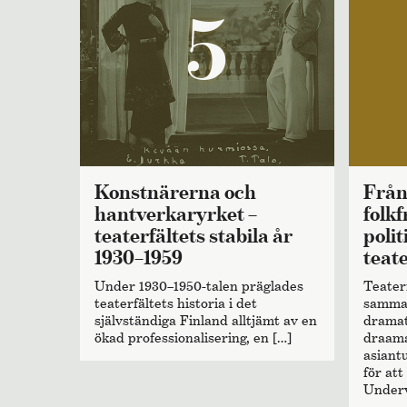
5
Konstnärerna och
Från Lappoåren till
hantverkaryrket –
folkf
teaterfältets stabila år
poli
1930–1959
teat
Under 1930–1950-talen präglades
Teater
teaterfältets historia i det
samman
självständiga Finland alltjämt av en
dramat
ökad professionalisering, en […]
draama
asiantu
för att
Underv