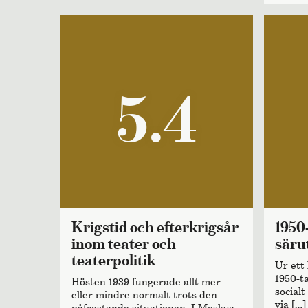
5.4
Krigstid och efterkrigsår
1950-tals teaterns
inom teater och
säru
teaterpolitik
Ur ett 
1950-t
Hösten 1939 fungerade allt mer
socialt
eller mindre normalt trots den
via […]
påfrestande situationen. I Moskva