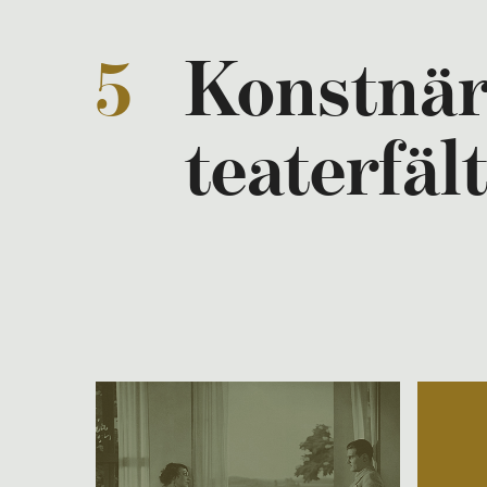
5
Konstnär
teaterfäl