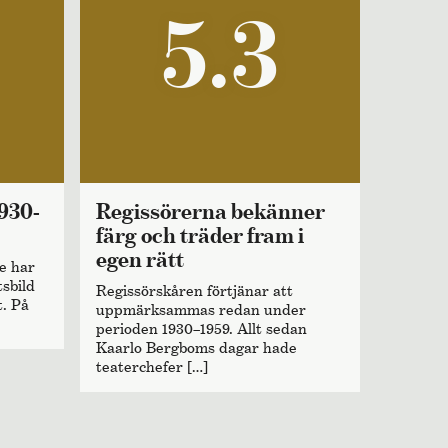
5.3
Regissörerna bekänner
färg och träder fram i
egen rätt
e har
tsbild
Regissörskåren förtjänar att
t. På
uppmärksammas redan under
perioden 1930–1959. Allt sedan
Kaarlo Bergboms dagar hade
teaterchefer […]