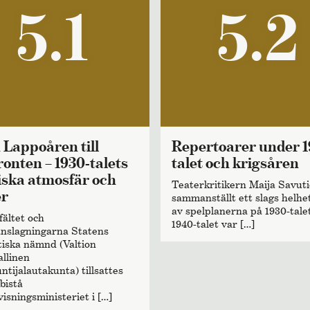
5.1
5.2
Repertoarer under 1930-
ronten – 1930-talets
talet och krigsåren
tiska atmosfär och
Teaterkritikern Maija Savuti
er
sammanställt ett slags helhe
av spelplanerna på 1930-tale
fältet och
1940-talet var […]
slagningarna Statens
iska nämnd (Valtion
llinen
ntijalautakunta) tillsattes
 bistå
isningsministeriet i […]