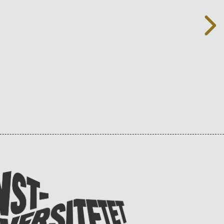
Till
Konstuniversitetets
webbplats