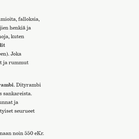
mioita, falloksia,
jien henkiä ja
oja, kuten
it
en). Joka
ut ja rummut
rambi
. Dityrambi
s sankareista.
unnat ja
ityiset seurueet
naan noin 550 eKr.