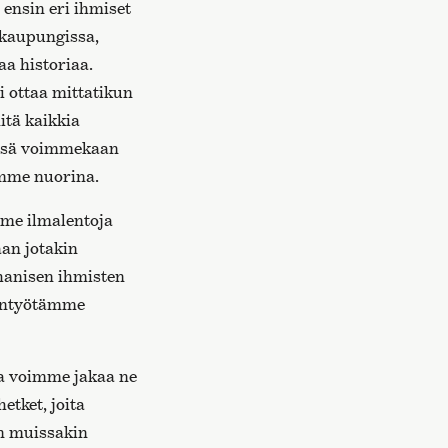
 ensin eri ihmiset
 kaupungissa,
aa historiaa.
 ottaa mittatikun
itä kaikkia
issä voimmekaan
imme nuorina.
mme ilmalentoja
an jotakin
hanisen ihmisten
mäntyötämme
lla voimme jakaa ne
etket, joita
n muissakin