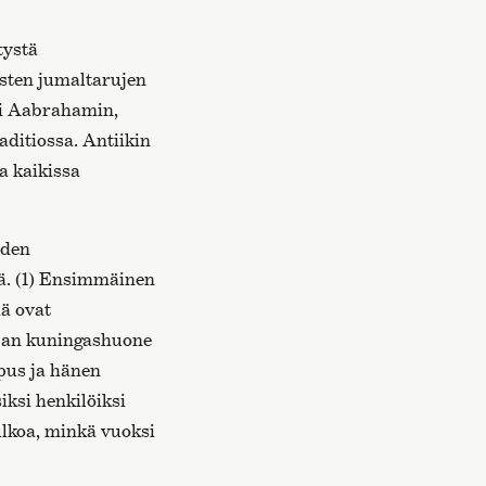
tystä
isten jumaltarujen
i Aabrahamin,
aditiossa. Antiikin
a kaikissa
iden
nä. (1) Ensimmäinen
iä ovat
eban kuningashuone
ipus ja hänen
iksi henkilöiksi
ulkoa, minkä vuoksi