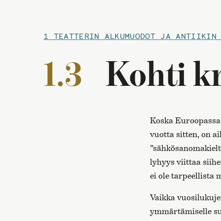
1 TEATTERIN ALKUMUODOT JA ANTIIKIN
1.3
Kohti kr
Koska Euroopassa 
vuotta sitten, on ai
”sähkösanomakieltä
lyhyys viittaa siih
ei ole tarpeellista
Vaikka vuosilukuje
ymmärtämiselle su