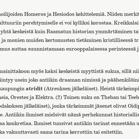
noilijoiden Homeros ja Hesiodos kehittelemiä. Niiden merki
ttuuriin perehtymiselle ei voi kylliksi korostaa. Kreikkala
htä keskeistä kuin Raamatun historian ymmärtäminen ta
 ja monien muiden kertomusten tietäminen kristillisessä tr
emus auttaa suunnistamaan eurooppalaisessa perinteessä j
ainittakoon myös kaksi keskeistä myyttistä sukua, sillä ni
intyy usein joko antiikin draaman nimissä ja päähenkilöi
 kaupungin
atridit
(Atreuksen jälkeläiset). Heistä tärkeimp
ia, Orestes ja Elektra. (2) Toinen suku on Theban tai Te
bdakoksen jälkeläiset), jonka tärkeimmät jäsenet olivat Oid
e. Antiikin ihmiset mielsivät nämä perhekunnat historiallis
a konkretiaa. Ihmiset tunsivat antiikin tarinat ennestään 
nka vakuuttavasti sama tarina kerrottiin tai esitettiin.