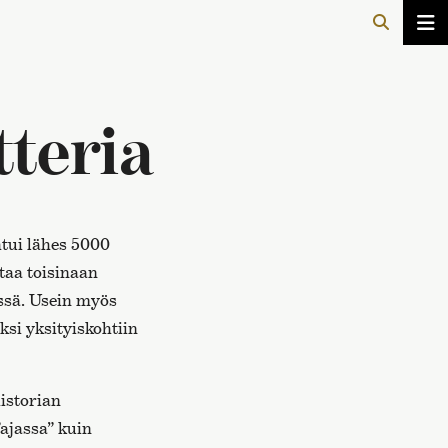
tteria
tui lähes 5000
ttaa toisinaan
essä. Usein myös
ksi yksityiskohtiin
istorian
ajassa” kuin