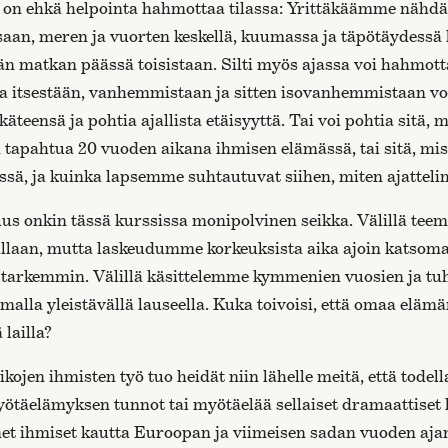
aa on ehkä helpointa hahmottaa tilassa: Yrittäkäämme nähdä
an, meren ja vuorten keskellä, kuumassa ja täpötäydessä
än matkan päässä toisistaan. Silti myös ajassa voi hahmott
 itsestään, vanhemmistaan ja sitten isovanhemmistaan voi
äteensä ja pohtia ajallista etäisyyttä. Tai voi pohtia sitä, m
 tapahtua 20 vuoden aikana ihmisen elämässä, tai sitä, m
ssä, ja kuinka lapsemme suhtautuvat siihen, miten ajattel
uus onkin tässä kurssissa monipolvinen seikka. Välillä tee
allaan, mutta laskeudumme korkeuksista aika ajoin katsoma
a tarkemmin. Välillä käsittelemme kymmenien vuosien ja tu
malla yleistävällä lauseella. Kuka toivoisi, että omaa elä
 lailla?
 aikojen ihmisten työ tuo heidät niin lähelle meitä, että tode
ötäelämyksen tunnot tai myötäelää sellaiset dramaattiset h
et ihmiset kautta Euroopan ja viimeisen sadan vuoden aja