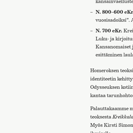
kansainvaelluste
N. 800–600 eKr
vuosisadoiksi”. A
N. 700 eKr.
Krei
Luku- ja kirjoitu
Kansanomaiset ju
esittäminen laula
Homeroksen teoksiss
identiteetin kehitt
Odysseuksen kotiin
kantaa tarunhohto
Palauttakaamme mi
teoksesta
Kreikkala
Myös Kirsti Simonsu