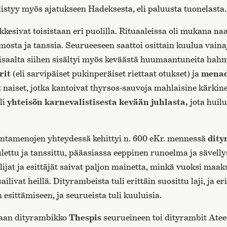
istyy myös ajatukseen Hadeksesta, eli paluusta tuonelasta.
esivat toisistaan eri puolilla. Rituaaleissa oli mukana naa
mosta ja tanssia. Seurueeseen saattoi osittain kuulua vaina
saalta siihen sisältyi myös keväästä huumaantuneita hahm
rit
(eli sarvipäiset pukinperäiset riettaat otukset) ja
menad
aiset, jotka kantoivat thyrsos-sauvoja mahlaisine kärkine
li
yhteisön karnevalistisesta kevään juhlasta,
jota huil
ntamenojen yhteydessä kehittyi n. 600 eKr. mennessä
dity
ulettu ja tanssittu, pääasiassa eeppinen runoelma ja sävelly
ijat ja esittäjät saivat paljon mainetta, minkä vuoksi maak
ilivat heillä. Dityrambeista tuli erittäin suosittu laji, ja er
n esittämiseen, ja seurueista tuli kuuluisia.
aan dityrambikko
Thespis
seurueineen toi dityrambit Atee