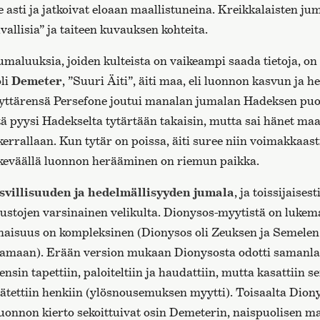
lle asti ja jatkoivat eloaan maallistuneina. Kreikkalaisten ju
allisia” ja taiteen kuvauksen kohteita.
aluuksia, joiden kulteista on vaikeampi saada tietoja, on 
oli
Demeter
, ”Suuri Äiti”, äiti maa, eli luonnon kasvun ja 
tyttärensä Persefone joutui manalan jumalan Hadeksen puo
ttä pyysi Hadekselta tytärtään takaisin, mutta sai hänet ma
errallaan. Kun tytär on poissa, äiti suree niin voimakkaast
 keväällä luonnon herääminen on riemun paikka.
asvillisuuden ja hedelmällisyyden jumala
, ja toissijaises
stojen varsinainen velikulta. Dionysos-myytistä on lukema
aisuus on kompleksinen (Dionysos oli Zeuksen ja Semelen 
tamaan). Erään version mukaan Dionysosta odotti samanla
ensin tapettiin, paloiteltiin ja haudattiin, mutta kasattiin s
rätettiin henkiin (ylösnousemuksen myytti). Toisaalta Dion
luonnon kierto sekoittuivat osin Demeterin, naispuolisen 