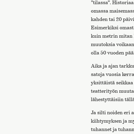
”tilassa”. Histori
omassa maisemassa
kahden tai 20 päiv
Esimerkiksi omasta
kuin metrin mitan k
muutoksia voikaan
olla 50 vuoden pää
Aika ja ajan tarkk
satoja vuosia kerr
yksittäistä seikka
teatterityön muuta
lähestyttäisiin tällä
Ja silti noiden eri
kiihtymyksen ja my
tuhannet ja tuhann