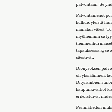
palvontaan. Se yhd
Palvontamenot poikk
kulkue, yleistä hur
manalan väkeä. Toi
myöhemmin
satyy
(lemmenhurmaiset n
tapauksessa kyse o
säestivät.
Dionysoksen palvo
oli yksiääninen, la
Dityrambien runoil
kaupunkivaltiot kisa
erikoistuivat niide
Perimätiedon muk