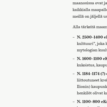
maanosissa ovat j
kaikkialla maapall
meillä on jäljellä 
Alla tärkeitä maam
N. 2500–1400 e
kulttuuri”, joka 
mytologian kuulu
N. 1600–1100 e
kukoistus, kaupu
N. 1184–1174 (?)
liittoutuneet kr
Ilionin) kaupun
henkilöt olivat 
N. 1100–800 eK