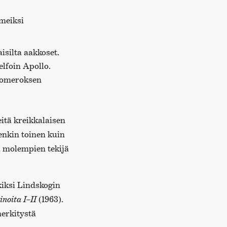
meiksi
isilta aakkoset.
elfoin Apollo.
 Homeroksen
eitä kreikkalaisen
enkin toinen kuin
a molempien tekijä
iksi Lindskogin
inoita I–II
(1963).
merkitystä