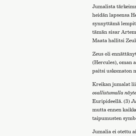
Jumalista tärkeimm
heidän lapsensa He
synnyttämä lempity
tämän sisar Artemi
Maata hallitsi Zeu
Zeus oli ennättäny
(Hercules), oman a
paitsi uskomaton m
Kreikan jumalat lii
osallistumalla näyt
Euripideellä. (3)
Ju
mutta ennen kaikke
taipumusten symbol
Jumalia ei otettu a