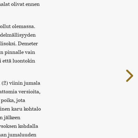
malat olivat ennen
ollut olemassa.
hedelmällisyyden
lisoksi. Demeter
an pinnalle vain
i että luontokin
S
s
ti (2) viinin jumala
ttomia versioita,
poika, jota
inen karu kohtalo
en jälkeen
ysoksen kohdalla
maan jumaluuden