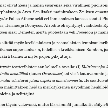
ät olivat Zeus ja hänen sisarensa sekä virallinen puoliso
phaistos ja Ares. Sen lisäksi mainittakoon Zeuksen omast
tär Pallas Athene sekä eri ihmisnaisten kanssa saadut Ph
s, Hermes ja Dionysos. Afrodite oli syntynyt vaahdosta Ky
ksen sisar Demeter, merta puolestaan veli Poseidon ja mana
t siittää myös kreikkalaisten ja roomalaisten lempisanka
ikansa supersankarin, todellisen kreikkalaisen Rambon, jo
äärä tarinoita myös paljon pilajuttuja.
ttyvät teatterihistoriaan kolmella tavalla: (1)
K
ulttimenojen 
elmiin henkilöinä
(kuten
Oresteiassa
) tai vielä kattavammin 
malat edustavat jotain aspektia ihmisluonnosta
.
He saattoivat
a mainittakoon heidän merkityksensä näytelmän henkilöide
eina ja selittäjinä.
ina täysin vakavasti, mutta tärkeimmät jumalkultit säilyivä