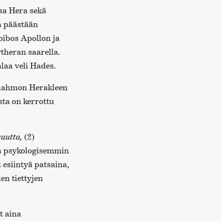
nsa Hera sekä
a päästään
oibos Apollon ja
theran saarella.
laa veli Hades.
rihahmon Herakleen
sta on kerrottu
kautta,
(2)
ja psykologisemmin
 esiintyä patsaina,
n tiettyjen
t aina