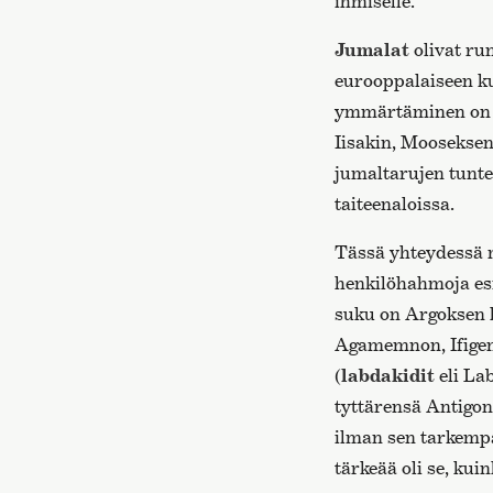
ihmiselle.
Jumalat
olivat ru
eurooppalaiseen kul
ymmärtäminen on y
Iisakin, Mooseksen
jumaltarujen tunt
taiteenaloissa.
Tässä yhteydessä m
henkilöhahmoja esi
suku on Argoksen
Agamemnon, Ifigene
(
labdakidit
eli La
tyttärensä Antigon
ilman sen tarkempa
tärkeää oli se, kui