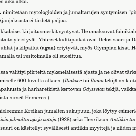
n aika alkoi.
.
nimitetään mytologioiden ja jumaltarujen syntymisen ”pi
janjaksosta ei tiedetä paljoa.
kkalaiset kirjoitusmerkit syntyvät. He omaksuvat foinikiala
staito yleistyvät. Yhteiset kulttipaikat ovat Delos-saari ja D
hlat ja kilpailut
(agon)
eriytyvät, myös Olympian kisat.
malla tai resitoimalla oli suosittua.
a välittyi piirteitä mykeneläisestä ajasta ja ne olivat tärk
ymiselle 600-luvulta alkaen. (
Iliaksen
tai
Iliaan
tekijä on kuit
paluusta ja harharetkistä kertovan
Odysseian
tekijä, vaikk
ista nimeä Homeros.)
eleemme Kreikan jumalten sukupuun, joka löytyy esimerk
isia julmaltaruja ja satuja
(1928) sekä Henrikson
Antiikin tar
uri on käsitellyt syvällisesti antiikin myyttejä ja niiden 