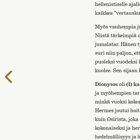
hellenistiselle aja
kaikkea ”vertauskuv
Myös vanhempia jum
Niistä tärkeimpiä 
jumalatar. Hänen 
suri niin paljon, e
puoleksi vuodeksi k
kuolee. Sen sijaan
Edelliselle
sivulle
Dionysos
oli
(1) k
ja myöhempien taru
minkä vuoksi kokon
Hermes joutui hoi
kuin Osirista, joka 
kokonaiseksi ja he
hedelmällisyys ja 