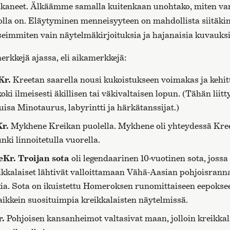
akaneet. Älkäämme samalla kuitenkaan unohtako, miten va
olla on. Eläytyminen menneisyyteen on mahdollista siitäkin
useimmiten vain näytelmäkirjoituksia ja hajanaisia kuvauksi
erkkejä ajassa, eli aikamerkkejä:
Kr.
Kreetan saarella nousi kukoistukseen voimakas ja kehi
koki ilmeisesti äkillisen tai väkivaltaisen lopun. (Tähän liitt
isa Minotaurus, labyrintti ja härkätanssijat.)
Kr.
Mykhene Kreikan puolella. Mykhene oli yhteydessä Kree
nki linnoitetulla vuorella.
 eKr. Troijan sota
oli legendaarinen 10-vuotinen sota, joss
eikkalaiset lähtivät valloittamaan Vähä-Aasian pohjoisranna
kia. Sota on ikuistettu Homeroksen runomittaiseen eepoks
kaikkein suosituimpia kreikkalaisten näytelmissä.
r.
Pohjoisen kansanheimot valtasivat maan, jolloin kreikkal