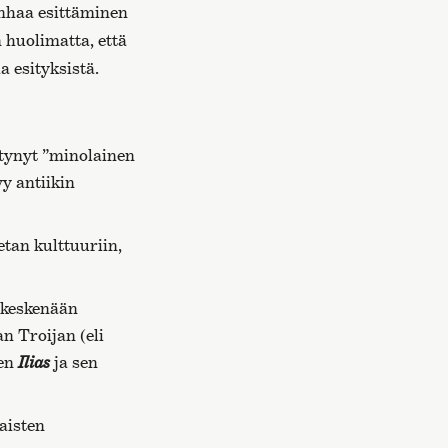
nhaa esittäminen
 huolimatta, että
a esityksistä.
ttynyt ”minolainen
yy antiikin
tan kulttuuriin,
a keskenään
n Troijan (eli
een
Ilias
ja sen
aisten