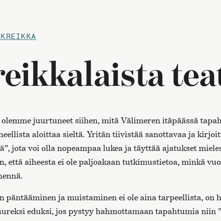
 KREIKKA
eikkalaista tea
olemme juurtuneet siihen, mitä Välimeren itäpäässä tapah
heellista aloittaa sieltä. Yritän tiivistää sanottavaa ja kirjoi
”, jota voi olla nopeampaa lukea ja täyttää ajatukset miel
en, että aiheesta ei ole paljoakaan tutkimustietoa, minkä vuo
 mennä.
n päntääminen ja muistaminen ei ole aina tarpeellista, on h
ureksi eduksi, jos pystyy hahmottamaan tapahtumia niin ”