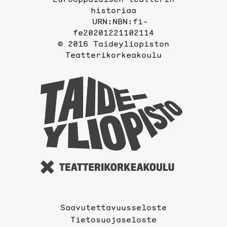
historiaa
URN:NBN:fi-
fe20201221102114
© 2016 Taideyliopiston
Teatterikorkeakoulu
Taideyli
sivuille
Saavutettavuusseloste
Tietosuojaseloste