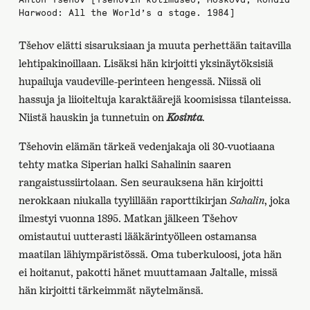
Harwood: All the World’s a stage. 1984]
Tšehov elätti sisaruksiaan ja muuta perhettään taitavilla
lehtipakinoillaan. Lisäksi hän kirjoitti yksinäytöksisiä
hupailuja vaudeville-perinteen hengessä. Niissä oli
hassuja ja liioiteltuja karaktäärejä koomisissa tilanteissa.
Niistä hauskin ja tunnetuin on
Kosinta
.
Tšehovin elämän tärkeä vedenjakaja oli 30-vuotiaana
tehty matka Siperian halki Sahalinin saaren
rangaistussiirtolaan. Sen seurauksena hän kirjoitti
nerokkaan niukalla tyylillään raporttikirjan
Sahalin
, joka
ilmestyi vuonna 1895. Matkan jälkeen Tšehov
omistautui uutterasti lääkärintyölleen ostamansa
maatilan lähiympäristössä. Oma tuberkuloosi, jota hän
ei hoitanut, pakotti hänet muuttamaan Jaltalle, missä
hän kirjoitti tärkeimmät näytelmänsä.