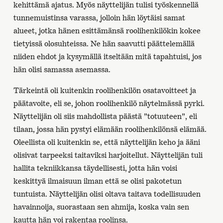
kehittämä ajatus. Myös näyttelijän tulisi työskennellä
tunnemuistinsa varassa, jolloin hän löytäisi samat
alueet, jotka hänen esittämänsä roolihenkilökin kokee
tietyissä olosuhteissa. Ne hän saavutti päättelemällä
niiden ehdot ja kysymällä itseltään mitä tapahtuisi, jos
hän olisi samassa asemassa.
Tärkeintä oli kuitenkin roolihenkilön osatavoitteet ja
päätavoite, eli se, johon roolihenkilö näytelmässä pyrki.
Näyttelijän oli siis mahdollista päästä ”totuuteen”, eli
tilaan, jossa hän pystyi elämään roolihenkilönsä elämää.
Oleellista oli kuitenkin se, että näyttelijän keho ja ääni
olisivat tarpeeksi taitaviksi harjoitellut. Näyttelijän tuli
hallita tekniikkansa täydellisesti, jotta hän voisi
keskittyä ilmaisuun ilman että se olisi pakotetun
tuntuista. Näyttelijän olisi oltava taitava todellisuuden
havainnoija, suorastaan sen ahmija, koska vain sen
kautta hän voi rakentaa roolinsa.