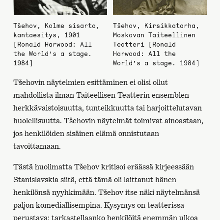
Tšehov, Kolme sisarta,
Tšehov, Kirsikkatarha,
kantaesitys, 1901
Moskovan Taiteellinen
[Ronald Harwood: All
Teatteri [Ronald
the World’s a stage.
Harwood: All the
1984]
World’s a stage. 1984]
Tšehovin näytelmien esittäminen ei olisi ollut
mahdollista ilman Taiteellisen Teatterin ensemblen
herkkävaistoisuutta, tunteikkuutta tai harjoittelutavan
huolellisuutta. Tšehovin näytelmät toimivat ainoastaan,
jos henkilöiden sisäinen elämä onnistutaan
tavoittamaan.
Tästä huolimatta Tšehov kritisoi eräässä kirjeessään
Stanislavskia siitä, että tämä oli laittanut hänen
henkilönsä nyyhkimään. Tšehov itse näki näytelmänsä
paljon komediallisempina. Kysymys on teatterissa
perustava: tarkastellaanko henkilöitä enemmän ulkoa