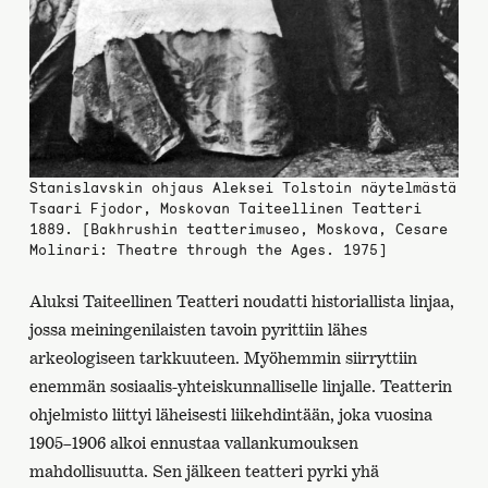
Stanislavskin ohjaus Aleksei Tolstoin näytelmästä
Tsaari Fjodor, Moskovan Taiteellinen Teatteri
1889. [Bakhrushin teatterimuseo, Moskova, Cesare
Molinari: Theatre through the Ages. 1975]
Aluksi Taiteellinen Teatteri noudatti historiallista linjaa,
jossa meiningenilaisten tavoin pyrittiin lähes
arkeologiseen tarkkuuteen. Myöhemmin siirryttiin
enemmän sosiaalis-yhteiskunnalliselle linjalle. Teatterin
ohjelmisto liittyi läheisesti liikehdintään, joka vuosina
1905–1906 alkoi ennustaa vallankumouksen
mahdollisuutta. Sen jälkeen teatteri pyrki yhä