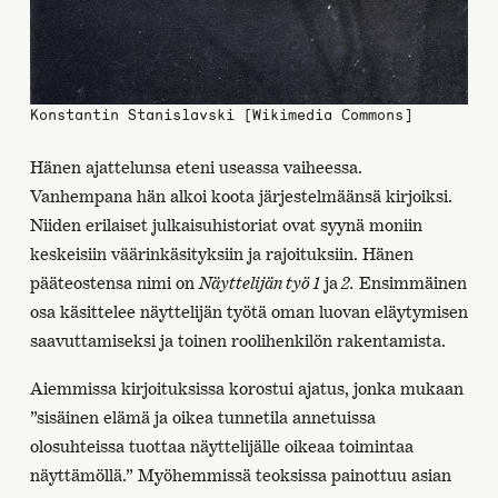
Konstantin Stanislavski [Wikimedia Commons]
Hänen ajattelunsa eteni useassa vaiheessa.
Vanhempana hän alkoi koota järjestelmäänsä kirjoiksi.
Niiden erilaiset julkaisuhistoriat ovat syynä moniin
keskeisiin väärinkäsityksiin ja rajoituksiin. Hänen
pääteostensa nimi on
Näyttelijän työ 1
ja
2.
Ensimmäinen
osa käsittelee näyttelijän työtä oman luovan eläytymisen
saavuttamiseksi ja toinen roolihenkilön rakentamista.
Aiemmissa kirjoituksissa korostui ajatus, jonka mukaan
”sisäinen elämä ja oikea tunnetila annetuissa
olosuhteissa tuottaa näyttelijälle oikeaa toimintaa
näyttämöllä.” Myöhemmissä teoksissa painottuu asian