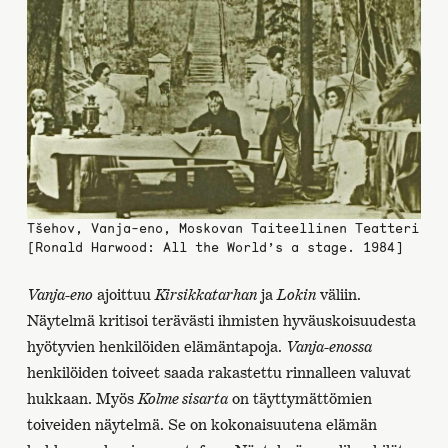
Tšehov, Vanja-eno, Moskovan Taiteellinen Teatteri
[Ronald Harwood: All the World’s a stage. 1984]
Vanja-eno
ajoittuu
Kirsikkatarhan
ja
Lokin
väliin.
Näytelmä kritisoi terävästi ihmisten hyväuskoisuudesta
hyötyvien henkilöiden elämäntapoja.
Vanja-enossa
henkilöiden toiveet saada rakastettu rinnalleen valuvat
hukkaan. Myös
Kolme sisarta
on täyttymättömien
toiveiden näytelmä. Se on kokonaisuutena elämän