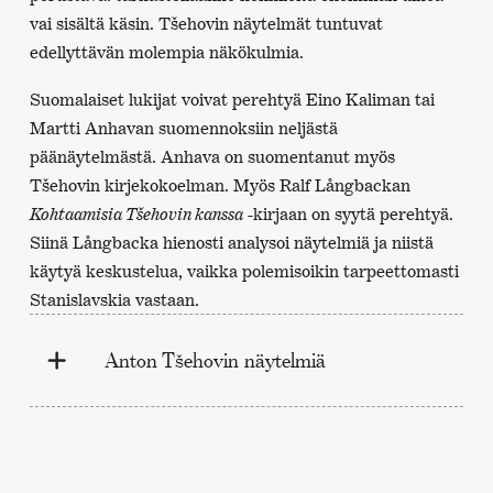
vai sisältä käsin. Tšehovin näytelmät tuntuvat
edellyttävän molempia näkökulmia.
Suomalaiset lukijat voivat perehtyä Eino Kaliman tai
Martti Anhavan suomennoksiin neljästä
päänäytelmästä. Anhava on suomentanut myös
Tšehovin kirjekokoelman. Myös Ralf Långbackan
Kohtaamisia Tšehovin kanssa
-kirjaan on syytä perehtyä.
Siinä Långbacka hienosti analysoi näytelmiä ja niistä
käytyä keskustelua, vaikka polemisoikin tarpeettomasti
Stanislavskia vastaan.
Anton Tšehovin näytelmiä