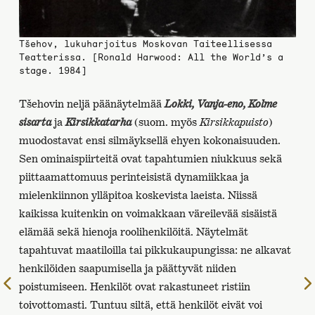
Tšehov, lukuharjoitus Moskovan Taiteellisessa
Teatterissa. [Ronald Harwood: All the World’s a
stage. 1984]
Tšehovin neljä päänäytelmää
Lokki, Vanja-eno, Kolme
sisarta
ja
Kirsikkatarha
(suom. myös
Kirsikkapuisto
)
muodostavat ensi silmäyksellä ehyen kokonaisuuden.
Sen ominaispiirteitä ovat tapahtumien niukkuus sekä
piittaamattomuus perinteisistä dynamiikkaa ja
mielenkiinnon ylläpitoa koskevista laeista. Niissä
kaikissa kuitenkin on voimakkaan väreilevää sisäistä
elämää sekä hienoja roolihenkilöitä. Näytelmät
tapahtuvat maatiloilla tai pikkukaupungissa: ne alkavat
henkilöiden saapumisella ja päättyvät niiden
Edelliselle
poistumiseen. Henkilöt ovat rakastuneet ristiin
sivulle
toivottomasti. Tuntuu siltä, että henkilöt eivät voi