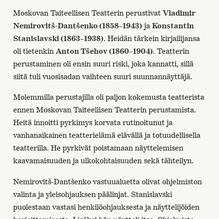
Moskovan Taiteellisen Teatterin perustivat
Vladimir
Nemirovitš-Dantšenko (1858–1943)
ja
Konstantin
Stanislavski (1863–1938)
. Heidän tärkein kirjailijansa
oli tietenkin
Anton Tšehov (1860–1904)
. Teatterin
perustaminen oli ensin suuri riski, joka kannatti, sillä
siitä tuli vuosisadan vaihteen suuri suunnannäyttäjä.
Molemmilla perustajilla oli paljon kokemusta teatterista
ennen Moskovan Taiteellisen Teatterin perustamista.
Heitä innoitti pyrkimys korvata rutinoitunut ja
vanhanaikainen teatterielämä elävällä ja totuudellisella
teatterilla. He pyrkivät poistamaan näyttelemisen
kaavamaisuuden ja ulkokohtaisuuden sekä tähteilyn.
Nemirovitš-Dantšenko vastuualuetta olivat ohjelmiston
valinta ja yleisohjauksen päälinjat. Stanislavski
puolestaan vastasi henkilöohjauksesta ja näyttelijöiden