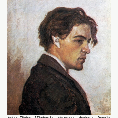
Anton Tšehov [Tšehovin kotimuseo, Moskova, Ronald