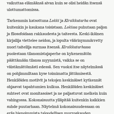
vaikuttaa elämäänsä aivan kuin se olisi heidän itsensä
ulottumattomissa.
Tarkemmin katsottuna
Lokki
ja
Kirsikkatarha
ovat
kuitenkin jo kaukana toisistaan.
Lokissa
puhutaan paljon
ja filosofoidaan rakkaudesta ja taiteesta. Keski-ikäinen
kirjailija viettelee neidon, ja lopulta väärinymmärretty
nuori taiteilija surmaa itsensä.
Kirsikkatarhassa
puolestaan tilanomistajaperhe on kykenemätön
päättämään tilansa myynnistä, vaikka se on
väistämättömästi edessä. Sen vuoksi itse näytelmässä
on pohjimmiltaan kyse toimimatta jättämisestä.
Henkilöiden motiivit ja tekojen keskinäiset kytkennät
ohjaavat tapahtumien kulkua. Henkilöiden keskinäiset
suhteet ovat monitasoiset ja ne paljastuvat melkein kuin
vahingossa. Kokonaisuutta ylläpitää kuitenkin kaikkien
suhde puutarhaan. Näytelmä kokonaisuudessaan on
eräs hienoimmista taloudellisen murroskauden