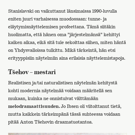
Stanislavski on vaikuttanut länsimaissa 1990-luvulla
eniten juuri varhaisessa muodossaan: tunne- ja
eläytymisnäyttelemisen profeettana. Tämä siitäkin
huolimatta, että hänen oma ”järjestelmänsä” kehittyi
kaiken aikaa, eikä sitä tule sekoittaa siihen, miten häntä
on Yhdysvalloissa tulkittu. Mikä tärkeintä, hän etsi
erityyppisiin näytelmiin aina erilaisia näyttelemistapoja.
Tšehov – mestari
Realistisen ja/tai naturalistisen näytelmän kehitystä
kohti modernia näytelmää voidaan määritellä sen
mukaan, kuinka ne onnistuivat välttämään
melodramaattisuuden.
Jo Ibsen oli viitoittanut tietä,
mutta kaikkein tärkeimpänä tässä suhteessa voidaan
pitää Anton Tšehovin draamatuotantoa.