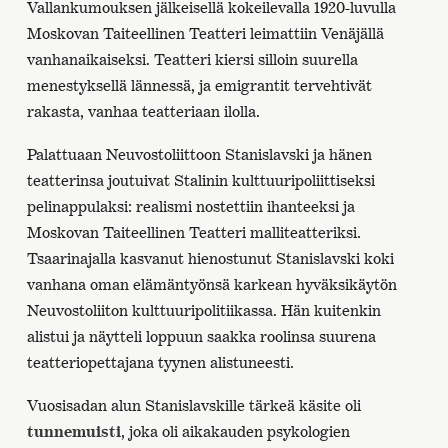
Vallankumouksen jälkeisellä kokeilevalla 1920-luvulla
Moskovan Taiteellinen Teatteri leimattiin Venäjällä
vanhanaikaiseksi. Teatteri kiersi silloin suurella
menestyksellä lännessä, ja emigrantit tervehtivät
rakasta, vanhaa teatteriaan ilolla.
Palattuaan Neuvostoliittoon Stanislavski ja hänen
teatterinsa joutuivat Stalinin kulttuuripoliittiseksi
pelinappulaksi: realismi nostettiin ihanteeksi ja
Moskovan Taiteellinen Teatteri malliteatteriksi.
Tsaarinajalla kasvanut hienostunut Stanislavski koki
vanhana oman elämäntyönsä karkean hyväksikäytön
Neuvostoliiton kulttuuripolitiikassa. Hän kuitenkin
alistui ja näytteli loppuun saakka roolinsa suurena
teatteriopettajana tyynen alistuneesti.
Vuosisadan alun Stanislavskille tärkeä käsite oli
tunnemuisti
, joka oli aikakauden psykologien