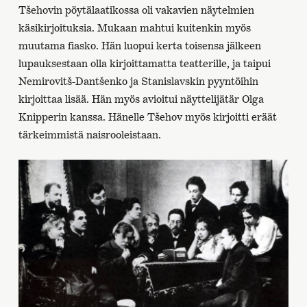
Tšehovin pöytälaatikossa oli vakavien näytelmien
käsikirjoituksia. Mukaan mahtui kuitenkin myös
muutama fiasko. Hän luopui kerta toisensa jälkeen
lupauksestaan olla kirjoittamatta teatterille, ja taipui
Nemirovitš-Dantšenko ja Stanislavskin pyyntöihin
kirjoittaa lisää. Hän myös avioitui näyttelijätär Olga
Knipperin kanssa. Hänelle Tšehov myös kirjoitti eräät
tärkeimmistä naisrooleistaan.