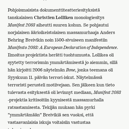
Pohjoismaisista dokumenttiteatteriesityksistä
tanskalaisen
Christien Lolliken
monologiesitys
Manifest 2083
aiheutti suuren kohun. Se pohjautui
norjalaisen äärioikeistolaisen massamurhaaja Anders
Behring Breivikin noin 1500-sivuiseen manifestiin
Manifesto 2083: A European Declaration of Independence
.
Ilmoitus projektista herätti tuohtumusta. Lollikea oli
syytetty terrorismin ymmärtämisestä jo aiemmin, sillä
hän kirjoitti 2006 näytelmän
Ihme
, jonka teemana oli
Syyskuun 11. päivän terrori-iskut. Näytelmässä
terroristi perusteli motiivejaan. Sen jälkeen kun tieto
tulevasta esityksestä oli levinnyt mediaan,
Manifest 2083
-projektia kritisoitiin kyynisestä massamurhalla
ratsastamisesta. Tekijän mukaan hän pyrki
”ymmärtämään” Breivikiä sen vuoksi, että
vastaavanlaisia iskuja voitaisiin vastustaa