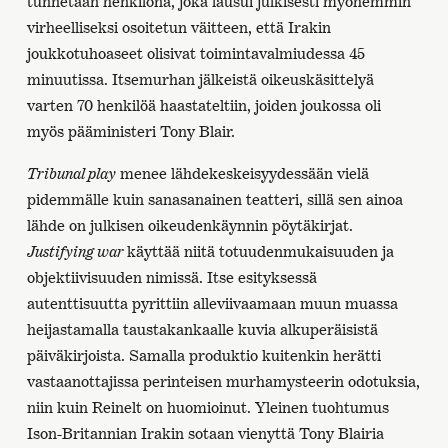
tunnetaan henkilönä, joka lausui julkisesti myöhemmin
virheelliseksi osoitetun väitteen, että Irakin
joukkotuhoaseet olisivat toimintavalmiudessa 45
minuutissa. Itsemurhan jälkeistä oikeuskäsittelyä
varten 70 henkilöä haastateltiin, joiden joukossa oli
myös pääministeri Tony Blair.
Tribunal play
menee lähdekeskeisyydessään vielä
pidemmälle kuin sanasanainen teatteri, sillä sen ainoa
lähde on julkisen oikeudenkäynnin pöytäkirjat.
Justifying war
käyttää niitä totuudenmukaisuuden ja
objektiivisuuden nimissä. Itse esityksessä
autenttisuutta pyrittiin alleviivaamaan muun muassa
heijastamalla taustakankaalle kuvia alkuperäisistä
päiväkirjoista. Samalla produktio kuitenkin herätti
vastaanottajissa perinteisen murhamysteerin odotuksia,
niin kuin Reinelt on huomioinut. Yleinen tuohtumus
Ison-Britannian Irakin sotaan vienyttä Tony Blairia