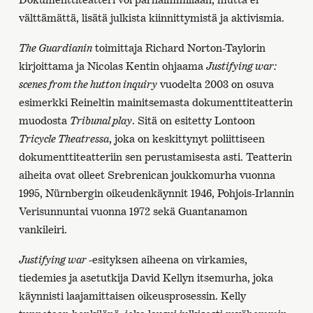
välttämättä, lisätä julkista kiinnittymistä ja aktivismia.
The Guardianin
toimittaja Richard Norton-Taylorin
kirjoittama ja Nicolas Kentin ohjaama
Justifying war:
scenes from the hutton inquiry
vuodelta 2003 on osuva
esimerkki Reineltin mainitsemasta dokumenttiteatterin
muodosta
Tribunal play
. Sitä on esitetty Lontoon
Tricycle Theatressa
, joka on keskittynyt poliittiseen
dokumenttiteatteriin sen perustamisesta asti. Teatterin
aiheita ovat olleet Srebrenican joukkomurha vuonna
1995, Nürnbergin oikeudenkäynnit 1946, Pohjois-Irlannin
Verisunnuntai vuonna 1972 sekä Guantanamon
vankileiri.
Justifying war
-esityksen aiheena on virkamies,
tiedemies ja asetutkija David Kellyn itsemurha, joka
käynnisti laajamittaisen oikeusprosessin. Kelly