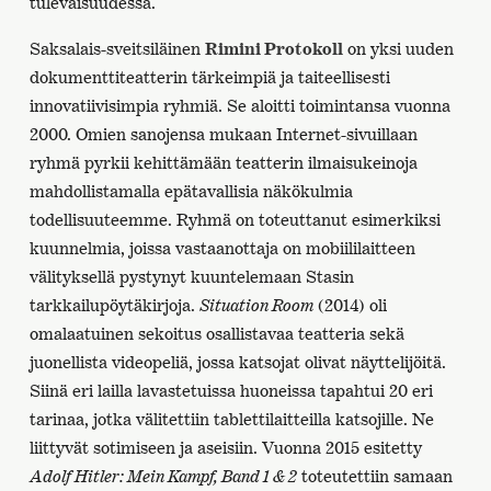
tulevaisuudessa.
Saksalais-sveitsiläinen
Rimini Protokoll
on yksi uuden
dokumenttiteatterin tärkeimpiä ja taiteellisesti
innovatiivisimpia ryhmiä. Se aloitti toimintansa vuonna
2000. Omien sanojensa mukaan Internet-sivuillaan
ryhmä pyrkii kehittämään teatterin ilmaisukeinoja
mahdollistamalla epätavallisia näkökulmia
todellisuuteemme. Ryhmä on toteuttanut esimerkiksi
kuunnelmia, joissa vastaanottaja on mobiililaitteen
välityksellä pystynyt kuuntelemaan Stasin
tarkkailupöytäkirjoja.
Situation Room
(2014) oli
omalaatuinen sekoitus osallistavaa teatteria sekä
juonellista videopeliä, jossa katsojat olivat näyttelijöitä.
Siinä eri lailla lavastetuissa huoneissa tapahtui 20 eri
tarinaa, jotka välitettiin tablettilaitteilla katsojille. Ne
liittyvät sotimiseen ja aseisiin. Vuonna 2015 esitetty
Adolf Hitler: Mein Kampf, Band 1 & 2
toteutettiin samaan