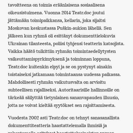
tavoitteena on toimia eräänlaisena sosiaalisena
oikeusistuimena. Vuonna 2014 Teatr.doc joutui
jättämään toimipaikkansa, kellarin, joka sijaitsi
Moskovan keskustassa Puškin-aukion lähellä. Sen
jälkeen kun ryhmä oli esittänyt dokumenttielokuvia
Ukrainan tilanteesta, poliisi tyhjensi teatterin katsojista.
Vaikka häätö tulkittiin ryhmän toimintaedellytysten
vaikeuttamispyrkimyksenä ja toiminnan loppuna,
Teatr.doc kuitenkin elpyi ja se on pystynyt ainakin
toistaiseksi jatkamaan toimintaansa uudessa paikassa.
Mahdollisesti ryhmän vaikutusvalta on arvioitu
suhteellisen rajalliseksi. Autoritaarisille hallinnoille on
tärkeää säilyttää tietynlainen sananvapauden illuusio,
jotta ne voivat kieltää syytökset sen rajoittamisesta.
Vuodesta 2002 asti Teatr.doc on tehnyt sanasanallista
dokumenttiteatteria haastattelemalla ihmisiä ja