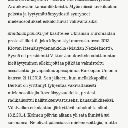
Arabikevään kansanliikkeistä. Myös niissä keskiluokan
pelosta ja tyytymättömyydestä syntyneet
mielenosoitukset eskaloituivat väkivaltaisiksi.
Maidanin päiväkirjat
käsittelee Ukrainan Euromaidan-
protestiliikettä, joka käynnistyi marraskuussa 2013
Kiovan Itsenäisyydenaukiolla (Maidan Nezaležnosti).
Syynä oli presidentti Viktor Janukovitšin odottamaton
kieltäytyminen allekirjoittaa pitkään valmisteltu
assosiaatio- ja vapaakauppasopimus Euroopan Unionin
kanssa 21.11.2013. Sen jälkeen, kun mellakkapoliisi
Berkut oli yrittänyt tyhjentää väkivaltaisesti
mielenosoittajia Itsenäisyysaukiolta, protesti
radikalisoitui hallituksenvastaiseksi kansanliikkeeksi.
Väkivallan eskalaation järkyttävä kohokohta alkoi
18.2.2014. Kolmen päivän aikana yli sata ihmistä sai
surmansa. Ne olivat pääasiassa mielenosoittajia, mutta