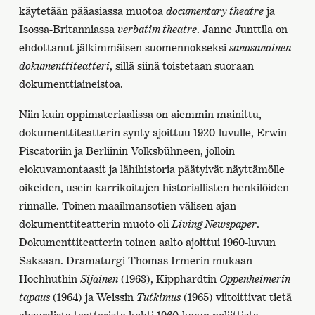
käytetään pääasiassa muotoa
documentary theatre
ja
Isossa-Britanniassa
verbatim theatre
. Janne Junttila on
ehdottanut jälkimmäisen suomennokseksi
sanasanainen
dokumenttiteatteri
, sillä siinä toistetaan suoraan
dokumenttiaineistoa.
Niin kuin oppimateriaalissa on aiemmin mainittu,
dokumenttiteatterin synty ajoittuu 1920-luvulle, Erwin
Piscatoriin ja Berliinin Volksbühneen, jolloin
elokuvamontaasit ja lähihistoria päätyivät näyttämölle
oikeiden, usein karrikoitujen historiallisten henkilöiden
rinnalle. Toinen maailmansotien välisen ajan
dokumenttiteatterin muoto oli
Living Newspaper
.
Dokumenttiteatterin toinen aalto ajoittui 1960-luvun
Saksaan. Dramaturgi Thomas Irmerin mukaan
Hochhuthin
Sijainen
(1963), Kipphardtin
Oppenheimerin
tapaus
(1964) ja Weissin
Tutkimus
(1965) viitoittivat tietä
absurdista teatterista kohti 1960-luvun poliittista