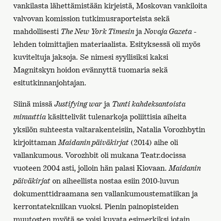
vankilasta lähettämistään kirjeistä, Moskovan vankiloita
valvovan komission tutkimusraporteista sekä
mahdollisesti
The New York Timesin
ja
Novaja Gazeta
-
lehden toimittajien materiaalista. Esityksessä oli myös
kuviteltuja jaksoja. Se nimesi syyllisiksi kaksi
Magnitskyn hoidon evännyttä tuomaria sekä
esitutkinnanjohtajan.
Siinä missä
Justifying war
ja
Tunti kahdeksantoista
minuuttia
käsittelivät tulenarkoja poliittisia aiheita
yksilön suhteesta valtarakenteisiin, Natalia Vorozhbytin
kirjoittaman
Maidanin päiväkirjat
(2014) aihe oli
vallankumous. Vorozhbit oli mukana Teatr.docissa
vuoteen 2004 asti, jolloin hän palasi Kiovaan.
Maidanin
päiväkirjat
on aiheellista nostaa esiin 2010-luvun
dokumenttidraamana sen vallankumoustematiikan ja
kerrontatekniikan vuoksi. Pienin painopisteiden
muutosten myötä se voisi kuvata esimerkiksi jotain