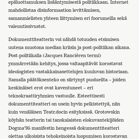
epäluottamuksen lisääntymisestä politiikkaan. Internet
mahdollistaa disinformaation levittämisen,
samanmielisten yhteen liittymisen eri foorumeilla sekä
valeuutissivustot.
Dokumenttiteatterin voi nähdä totuuden etsimisen
uutena muotona median kriisin ja post-politiikan aikana.
Post-politiikalla (Jacques Rancièren termi)
ymmärretään kehitys, jossa valtaapitävät korostavat
ideologisten vastakkainasettelujen kuuluvan historiaan.
Samalla päätöksenteko on siirtynyt puolueilta – joiden
keskinäiset erot ovat kaventuneet – eri
teknokraattiryhmien vastuulle. Esteettisesti
dokumenttiteatteri on usein hyvin pelkistettyä, niin
kuin venäläisen Teatr.docin esityksissä. Grotowskin
köyhän teatterin tai tanskalaisten elokuvantekijöiden
Dogma’95 manifestin hengessä dokumenttiteatteri
olettaa ulkoisista tehokeinoista luopumisen korostavan