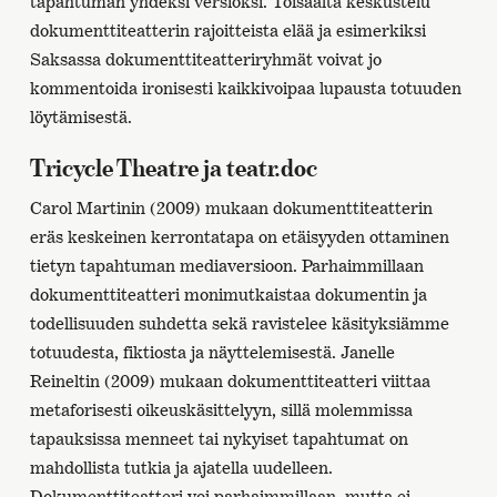
tapahtuman yhdeksi versioksi. Toisaalta keskustelu
dokumenttiteatterin rajoitteista elää ja esimerkiksi
Saksassa dokumenttiteatteriryhmät voivat jo
kommentoida ironisesti kaikkivoipaa lupausta totuuden
löytämisestä.
Tricycle Theatre ja teatr.doc
Carol Martinin (2009) mukaan dokumenttiteatterin
eräs keskeinen kerrontatapa on etäisyyden ottaminen
tietyn tapahtuman mediaversioon. Parhaimmillaan
dokumenttiteatteri monimutkaistaa dokumentin ja
todellisuuden suhdetta sekä ravistelee käsityksiämme
totuudesta, fiktiosta ja näyttelemisestä. Janelle
Reineltin (2009) mukaan dokumenttiteatteri viittaa
metaforisesti oikeuskäsittelyyn, sillä molemmissa
tapauksissa menneet tai nykyiset tapahtumat on
mahdollista tutkia ja ajatella uudelleen.
Dokumenttiteatteri voi parhaimmillaan, mutta ei