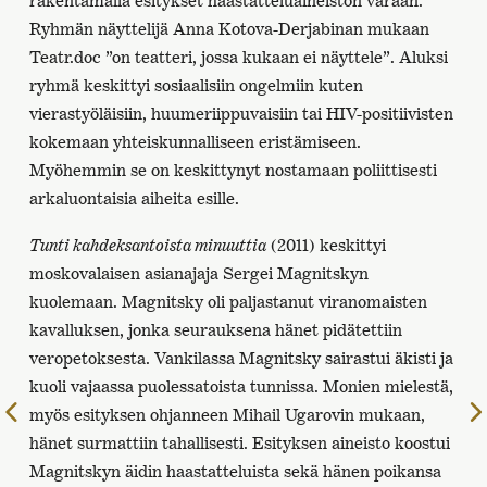
rakentamalla esitykset haastatteluaineiston varaan.
Ryhmän näyttelijä Anna Kotova-Derjabinan mukaan
Teatr.doc ”on teatteri, jossa kukaan ei näyttele”. Aluksi
ryhmä keskittyi sosiaalisiin ongelmiin kuten
vierastyöläisiin, huumeriippuvaisiin tai HIV-positiivisten
kokemaan yhteiskunnalliseen eristämiseen.
Myöhemmin se on keskittynyt nostamaan poliittisesti
arkaluontaisia aiheita esille.
Tunti kahdeksantoista minuuttia
(2011) keskittyi
moskovalaisen asianajaja Sergei Magnitskyn
kuolemaan. Magnitsky oli paljastanut viranomaisten
kavalluksen, jonka seurauksena hänet pidätettiin
veropetoksesta. Vankilassa Magnitsky sairastui äkisti ja
kuoli vajaassa puolessatoista tunnissa. Monien mielestä,
Edelliselle
myös esityksen ohjanneen Mihail Ugarovin mukaan,
sivulle
hänet surmattiin tahallisesti. Esityksen aineisto koostui
Magnitskyn äidin haastatteluista sekä hänen poikansa