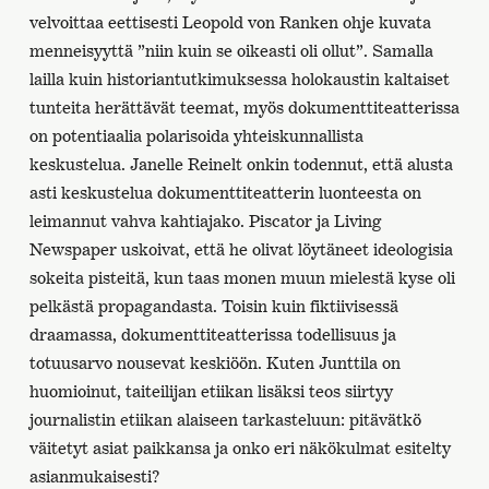
velvoittaa eettisesti Leopold von Ranken ohje kuvata
menneisyyttä ”niin kuin se oikeasti oli ollut”. Samalla
lailla kuin historiantutkimuksessa holokaustin kaltaiset
tunteita herättävät teemat, myös dokumenttiteatterissa
on potentiaalia polarisoida yhteiskunnallista
keskustelua. Janelle Reinelt onkin todennut, että alusta
asti keskustelua dokumenttiteatterin luonteesta on
leimannut vahva kahtiajako. Piscator ja Living
Newspaper uskoivat, että he olivat löytäneet ideologisia
sokeita pisteitä, kun taas monen muun mielestä kyse oli
pelkästä propagandasta. Toisin kuin fiktiivisessä
draamassa, dokumenttiteatterissa todellisuus ja
totuusarvo nousevat keskiöön. Kuten Junttila on
huomioinut, taiteilijan etiikan lisäksi teos siirtyy
journalistin etiikan alaiseen tarkasteluun: pitävätkö
väitetyt asiat paikkansa ja onko eri näkökulmat esitelty
asianmukaisesti?