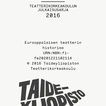
TEATTERIKORKEAKOULUN
JULKAISUSARJA
2016
Eurooppalaisen teatterin
historiaa
URN:NBN:fi-
fe20201221102114
© 2016 Taideyliopiston
Teatterikorkeakoulu
Taideyli
sivuille