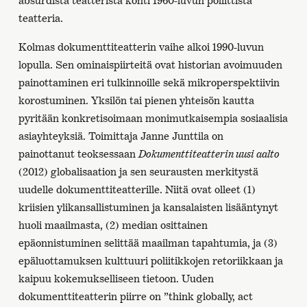
teatteria.
Kolmas dokumenttiteatterin vaihe alkoi 1990-luvun
lopulla. Sen ominaispiirteitä ovat historian avoimuuden
painottaminen eri tulkinnoille sekä mikroperspektiivin
korostuminen. Yksilön tai pienen yhteisön kautta
pyritään konkretisoimaan monimutkaisempia sosiaalisia
asiayhteyksiä. Toimittaja Janne Junttila on
painottanut teoksessaan
Dokumenttiteatterin uusi aalto
(2012) globalisaation ja sen seurausten merkitystä
uudelle dokumenttiteatterille. Niitä ovat olleet (1)
kriisien ylikansallistuminen ja kansalaisten lisääntynyt
huoli maailmasta, (2) median osittainen
epäonnistuminen selittää maailman tapahtumia, ja (3)
epäluottamuksen kulttuuri poliitikkojen retoriikkaan ja
kaipuu kokemukselliseen tietoon. Uuden
dokumenttiteatterin piirre on ”think globally, act