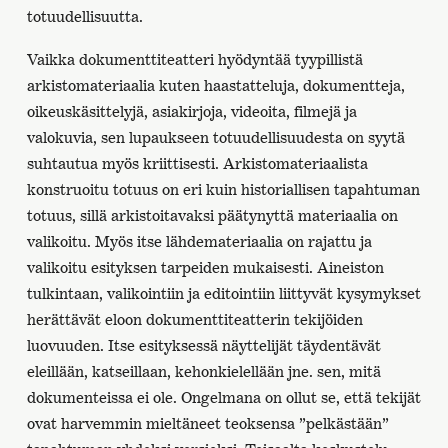
totuudellisuutta.
Vaikka dokumenttiteatteri hyödyntää tyypillistä
arkistomateriaalia kuten haastatteluja, dokumentteja,
oikeuskäsittelyjä, asiakirjoja, videoita, filmejä ja
valokuvia, sen lupaukseen totuudellisuudesta on syytä
suhtautua myös kriittisesti. Arkistomateriaalista
konstruoitu totuus on eri kuin historiallisen tapahtuman
totuus, sillä arkistoitavaksi päätynyttä materiaalia on
valikoitu. Myös itse lähdemateriaalia on rajattu ja
valikoitu esityksen tarpeiden mukaisesti. Aineiston
tulkintaan, valikointiin ja editointiin liittyvät kysymykset
herättävät eloon dokumenttiteatterin tekijöiden
luovuuden. Itse esityksessä näyttelijät täydentävät
eleillään, katseillaan, kehonkielellään jne. sen, mitä
dokumenteissa ei ole. Ongelmana on ollut se, että tekijät
ovat harvemmin mieltäneet teoksensa ”pelkästään”