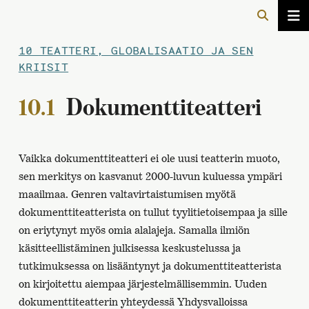
10 TEATTERI, GLOBALISAATIO JA SEN
KRIISIT
10.1
Dokumenttiteatteri
Vaikka dokumenttiteatteri ei ole uusi teatterin muoto,
sen merkitys on kasvanut 2000-luvun kuluessa ympäri
maailmaa. Genren valtavirtaistumisen myötä
dokumenttiteatterista on tullut tyylitietoisempaa ja sille
on eriytynyt myös omia alalajeja. Samalla ilmiön
käsitteellistäminen julkisessa keskustelussa ja
tutkimuksessa on lisääntynyt ja dokumenttiteatterista
on kirjoitettu aiempaa järjestelmällisemmin. Uuden
dokumenttiteatterin yhteydessä Yhdysvalloissa