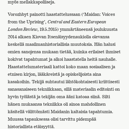
myös mellakkapoliiseja.
Vorozhbyt painotti haastattelussaan (‘Maidan: Voices
from the Uprising’,
Central and Eastern European
London Review
, 19.5.2015) ymmärtäneensä joulukuusta
2014 alkaen Kiovan Itsenäisyydenaukiolla olevansa
keskellä maailmanhistoriallisia muutoksia. Hän halusi
omien sanojensa mukaan tietää, kuinka erilaiset ihmiset
kokivat tapahtumat ja alkoi haastatella heitä nauhalle.
Haastattelumateriaali kattoi koko maan sosiaalisen ja
etnisen kirjon, lääkäreistä ja opiskelijoista aina
kasakoihin. Tekijä suhtautui lähtökohtaisesti kriittisesti
sanasanaiseen tekniikkaan, sillä materiaalin editointi on
hyvin työlästä ja tekijän oma ääni katoaa siinä. Silti
hänen mukaansa tekniikka oli ainoa mahdollinen
käsitellä välittömästi Maidanin kaltaisia tapahtumia.
Muussa tapauksessa olisi tarvittu pidempää
historiallista etäisyyttä.