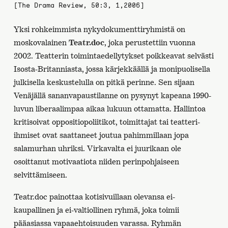
[The Drama Review, 50:3, 1,2006]
Yksi rohkeimmista nykydokumenttiryhmistä on
moskovalainen
Teatr.doc
, joka perustettiin vuonna
2002. Teatterin toimintaedellytykset poikkeavat selvästi
Isosta-Britanniasta, jossa kärjekkäällä ja monipuolisella
julkisella keskustelulla on pitkä perinne. Sen sijaan
Venäjällä sananvapaustilanne on pysynyt kapeana 1990-
luvun liberaalimpaa aikaa lukuun ottamatta. Hallintoa
kritisoivat oppositiopoliitikot, toimittajat tai teatteri-
ihmiset ovat saattaneet joutua pahimmillaan jopa
salamurhan uhriksi. Virkavalta ei juurikaan ole
osoittanut motivaatiota niiden perinpohjaiseen
selvittämiseen.
Teatr.doc painottaa kotisivuillaan olevansa ei-
kaupallinen ja ei-valtiollinen ryhmä, joka toimii
pääasiassa vapaaehtoisuuden varassa. Ryhmän