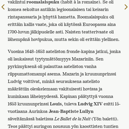
vakiintui
roomalaispuku
(habit à la romaine). Se oli
Edelliselle
komea sekoitus antiikin legioonalaisen tai keisarin
sivulle
rintapanssaria ja lyhyttä hametta. Roomalaispuku oli
erittäin kallis vaate, joka oli käytössä Euroopassa aina
1700-luvun jälkipuolelle asti. Naisten teatterivaate oli
lähempänä hovipukua, mutta sekin oli erittäin ylellinen.
Vuosina 1648–1653 aateliston fronde-kapina jatkui, jonka
oli laukaissut tyytymättömyyys Mazariniin. Sen
pyrkimyksenä oli palauttaa aateliston vanha
riippumattomampi asema. Mazarin ja kruununprinssi
Ludvig voittivat, minkä seurauksena aatelisto
määrättiin oleskelemaan vakituisesti hovissa ja
kuninkaan läheisyydessä. Kapinan päätyttyä vuonna
1653 kruununprinssi
Louis
, tuleva
Ludvig XIV
esitti 15-
vuotiaana Aurinkoa
Jean-Baptiste Lullyn
säveltämässä baletissa
Le Ballet de la Nuit
(Yön baletti).
Teos päättyi auringon nousuun yön kaoottisten tuntien