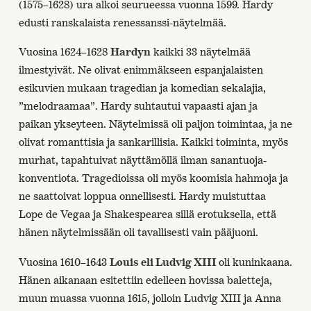
(1575–1628) ura alkoi seurueessa vuonna 1599. Hardy
edusti ranskalaista renessanssi-näytelmää.
Vuosina 1624–1628
Hardyn
kaikki 33 näytelmää
ilmestyivät. Ne olivat enimmäkseen espanjalaisten
esikuvien mukaan tragedian ja komedian sekalajia,
”melodraamaa”. Hardy suhtautui vapaasti ajan ja
paikan ykseyteen. Näytelmissä oli paljon toimintaa, ja ne
olivat romanttisia ja sankarillisia. Kaikki toiminta, myös
murhat, tapahtuivat näyttämöllä ilman sanantuoja-
konventiota. Tragedioissa oli myös koomisia hahmoja ja
ne saattoivat loppua onnellisesti. Hardy muistuttaa
Lope de Vegaa ja Shakespearea sillä erotuksella, että
hänen näytelmissään oli tavallisesti vain pääjuoni.
Vuosina 1610–1643
Louis eli Ludvig XIII
oli kuninkaana.
Hänen aikanaan esitettiin edelleen hovissa baletteja,
muun muassa vuonna 1615, jolloin Ludvig XIII ja Anna