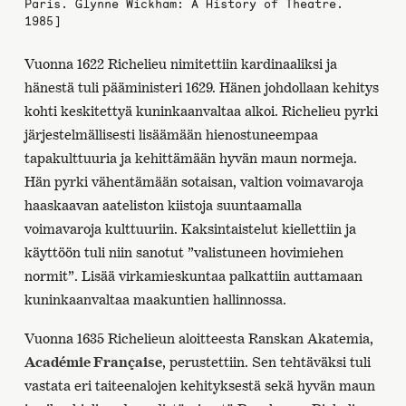
Paris. Glynne Wickham: A History of Theatre.
1985]
Vuonna 1622 Richelieu nimitettiin kardinaaliksi ja
hänestä tuli pääministeri 1629. Hänen johdollaan kehitys
kohti keskitettyä kuninkaanvaltaa alkoi. Richelieu pyrki
järjestelmällisesti lisäämään hienostuneempaa
tapakulttuuria ja kehittämään hyvän maun normeja.
Hän pyrki vähentämään sotaisan, valtion voimavaroja
haaskaavan aateliston kiistoja suuntaamalla
voimavaroja kulttuuriin. Kaksintaistelut kiellettiin ja
käyttöön tuli niin sanotut ”valistuneen hovimiehen
normit”. Lisää virkamieskuntaa palkattiin auttamaan
kuninkaanvaltaa maakuntien hallinnossa.
Vuonna 1635 Richelieun aloitteesta Ranskan Akatemia,
Académie Française
, perustettiin. Sen tehtäväksi tuli
vastata eri taiteenalojen kehityksestä sekä hyvän maun