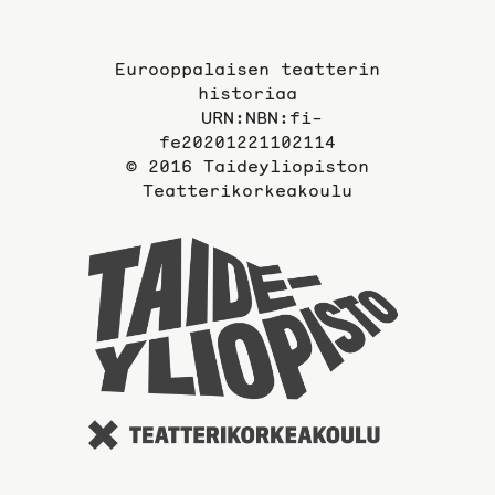
Eurooppalaisen teatterin
historiaa
URN:NBN:fi-
fe20201221102114
© 2016 Taideyliopiston
Teatterikorkeakoulu
Taideyli
sivuille