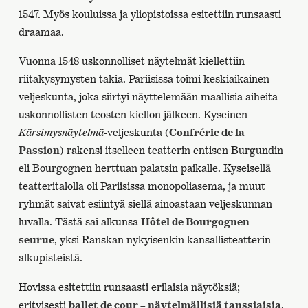
1547. Myös kouluissa ja yliopistoissa esitettiin runsaasti
draamaa.
Vuonna 1548 uskonnolliset näytelmät kiellettiin
riitakysymysten takia. Pariisissa toimi keskiaikainen
veljeskunta, joka siirtyi näyttelemään maallisia aiheita
uskonnollisten teosten kiellon jälkeen. Kyseinen
Kärsimysnäytelmä
-veljeskunta (
Confrérie de la
Passion
) rakensi itselleen teatterin entisen Burgundin
eli Bourgognen herttuan palatsin paikalle. Kyseisellä
teatteritalolla oli Pariisissa monopoliasema, ja muut
ryhmät saivat esiintyä siellä ainoastaan veljeskunnan
luvalla. Tästä sai alkunsa
Hôtel de Bourgognen
seurue
, yksi Ranskan nykyisenkin kansallisteatterin
alkupisteistä.
Hovissa esitettiin runsaasti erilaisia näytöksiä;
erityisesti
ballet de cour – näytelmällisiä tanssiaisia
,