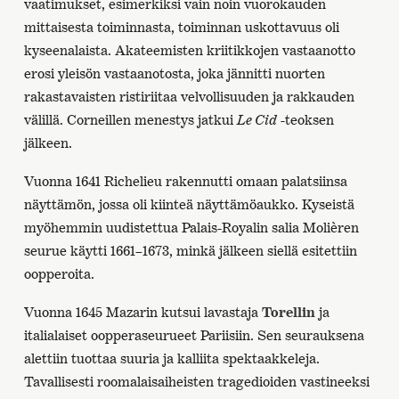
vaatimukset, esimerkiksi vain noin vuorokauden
mittaisesta toiminnasta, toiminnan uskottavuus oli
kyseenalaista. Akateemisten kriitikkojen vastaanotto
erosi yleisön vastaanotosta, joka jännitti nuorten
rakastavaisten ristiriitaa velvollisuuden ja rakkauden
välillä. Corneillen menestys jatkui
Le Cid
-teoksen
jälkeen.
Vuonna 1641 Richelieu rakennutti omaan palatsiinsa
näyttämön, jossa oli kiinteä näyttämöaukko. Kyseistä
myöhemmin uudistettua Palais-Royalin salia Molièren
seurue käytti 1661–1673, minkä jälkeen siellä esitettiin
oopperoita.
Vuonna 1645 Mazarin kutsui lavastaja
Torellin
ja
italialaiset oopperaseurueet Pariisiin. Sen seurauksena
alettiin tuottaa suuria ja kalliita spektaakkeleja.
Tavallisesti roomalaisaiheisten tragedioiden vastineeksi