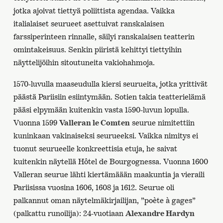
jotka ajoivat tiettyä poliittista agendaa. Vaikka
italialaiset seurueet asettuivat ranskalaisen
farssiperinteen rinnalle, säilyi ranskalaisen teatterin
omintakeisuus. Senkin piiristä kehittyi tiettyihin
näyttelijöihin sitoutuneita vakiohahmoja.
1570-luvulla maaseudulla kiersi seurueita, jotka yrittivät
päästä Pariisiin esiintymään. Sotien takia teatterielämä
pääsi elpymään kuitenkin vasta 1590-luvun lopulla.
Vuonna 1599
Valleran le Comten
seurue nimitettiin
kuninkaan vakinaiseksi seurueeksi. Vaikka nimitys ei
tuonut seurueelle konkreettisia etuja, he saivat
kuitenkin näytellä Hôtel de Bourgognessa. Vuonna 1600
Valleran seurue lähti kiertämäään maakuntia ja vieraili
Pariisissa vuosina 1606, 1608 ja 1612. Seurue oli
palkannut oman näytelmäkirjailijan, ”poète à gages”
(palkattu runoilija): 24-vuotiaan
Alexandre Hardyn