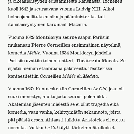
ja oikeakielisyyden edistämisestä Ranskassa. Richelieu
kuoli 1642 ja seuraavana vuonna Ludvig XIII. Alkoi
holhoojahallituksen aika ja pääministeriksi tuli
italialaissyntyinen kardinaali Mazarin.
Vuonna 1629
Montdoryn
seurue saapui Pariisiin
mukanaan
Pierre Corneillen
ensimmäinen näytelmä,
komedia
Mélite
. Vuonna 1634 Montdoryn johdolla
Pariisiin avattiin toinen teatteri,
Théâtre du
Marais
. Se
sijaitsi hieman etäämpänä palatseista. Teatterissa
kantaesitettiin Corneillen
Médée
eli
Medeia
.
Vuonna 1637 Kantaesitettiin
Corneillen
Le Cid,
joka oli
suuri menestys, mutta josta seurasi polemiikki.
Akatemian jäsenten mielestä se ei ollut tragedia eikä
komedia, vaan vanha, kehittymätön sekamuoto, joista
piti päästä eroon. Ahtaasti tulkittu Aristoteles oli otettu
normiksi. Vaikka
Le Cid
täytti tärkeimmät ulkoiset