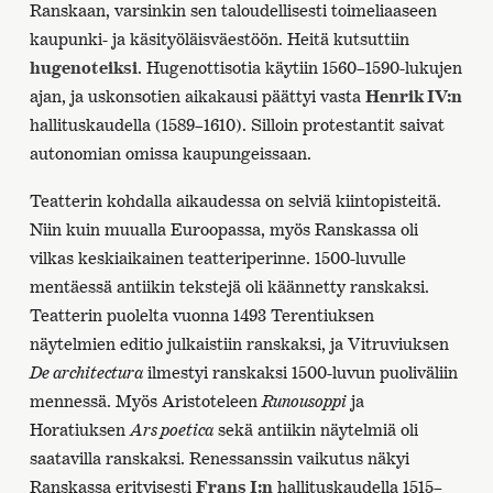
Ranskaan, varsinkin sen taloudellisesti toimeliaaseen
kaupunki- ja käsityöläisväestöön. Heitä kutsuttiin
hugenoteiksi
. Hugenottisotia käytiin 1560–1590-lukujen
ajan, ja uskonsotien aikakausi päättyi vasta
Henrik IV:n
hallituskaudella (1589–1610). Silloin protestantit saivat
autonomian omissa kaupungeissaan.
Teatterin kohdalla aikaudessa on selviä kiintopisteitä.
Niin kuin muualla Euroopassa, myös Ranskassa oli
vilkas keskiaikainen teatteriperinne. 1500-luvulle
mentäessä antiikin tekstejä oli käännetty ranskaksi.
Teatterin puolelta vuonna 1493 Terentiuksen
näytelmien editio julkaistiin ranskaksi, ja Vitruviuksen
De architectura
ilmestyi ranskaksi 1500-luvun puoliväliin
mennessä. Myös Aristoteleen
Runousoppi
ja
Horatiuksen
Ars poetica
sekä antiikin näytelmiä oli
saatavilla ranskaksi. Renessanssin vaikutus näkyi
Ranskassa erityisesti
Frans I:n
hallituskaudella 1515–