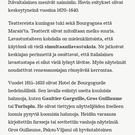
Itävaltalainen menivät naimisiin. Hovin esitykset olivat
keskeytyneinä vuosina 1620–1640.
Teattereista kuningas tuki sekä Bourgognea että
Marais’ta. Teatterit olivat mitoiltaan melko suuria.
Lavastustaiteen kohdalla on mielenkiintoista, että
käytössä oli vielä
simultaanilavastuksia
. Ne jatkoivat
keskiajan perinnettä ja osoittavat, että italialainen
lavastustapa ei ollut vielä lyönyt lävitse. Myös näytelmät
noudattivat renessanssiajan rönsyävää kerrontaa.
Vuodet 1615–1633 olivat Hotel de Bourgognelle
hedelmällisiä. Sen lavalla esiintyi useita kuuluisia
hahmoja, kuten
Gaultier-Garguille, Gros Guillaume
tai
Turlupin
. He olivat tiettyjen näyttelijöiden itselleen
luomia pysyviä koomisia hahmoja. Heidän varaansa
kirjoitettiin farsseja tai sovitettiin vanhoja näytelmiä.
Gros Guillaume, Paksu-Viljami oli hyväntahtoinen