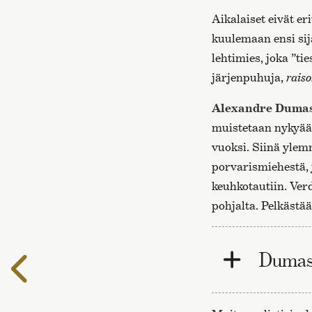
Aikalaiset eivät er
kuulemaan ensi sij
lehtimies, joka ”tie
järjenpuhuja,
rais
Alexandre Duma
muistetaan nykyä
vuoksi. Siinä yle
porvarismiehestä, 
keuhkotautiin. Ver
pohjalta. Pelkästä
Dumas
Edelliselle
sivulle