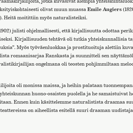
draamakirjailijoita, jotka kuvasivat alempia yhteiskuntaluok
sityiskohtaisesti olivat muun muassa
Emile Augiers
(182
. Heitä moitittiin myös naturalisteiksi.
902) julisti ohjelmallisesti, että kirjallisuutta odottaa perik
iseksi. Kirjallisuuden tehtävä oli tutkia yhteiskunnallisia t
suuksia”. Myös työväenluokkaa ja prostituoituja alettiin kuvat
lista romaanisarjaa Ranskasta ja suunnitteli sen näyttämöl
alistikirjailijan ongelmana oli teosten pohjimmiltaan mel
jailijoita oli monissa maissa, ja heihin palataan tuonnempa
yhteiskunnan huono-osaisten puolella ja he samaistuivat he
oitaan. Ennen kuin käsittelemme naturalistista draamaa s
eattereissa on aiheellista esitellä suuri draaman uudistaja