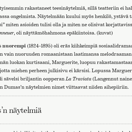
ityisemmin rakastaneet teesinäytelmiä, sillä teatteriin ei h
assa ongelmista. Näytelmään kuului myös henkilö, ystävä t
si” miten asioiden tulisi olla ja miten ne olisivat korjattavis
onneuer
, oli näyttämöhahmona epäkiintoisa. (kuvat)
s nuorempi
(1824–1895) oli eräs kiihkeimpiä sosiaalidrama
än vain nuoruuden romaanistaan laatimansa melodraaman
mmän luokan kurtisaani, Marguerite, luopuu rakastamastaa
jotta miehen perheen julkisivu ei kärsisi. Lopussa Marguer
di sävelsi briljantin oopperan
La Traviata
(Langennut nain
än Dumas’n näytelmien nimet viittaavat niiden aihepiiriin.
’n näytelmiä