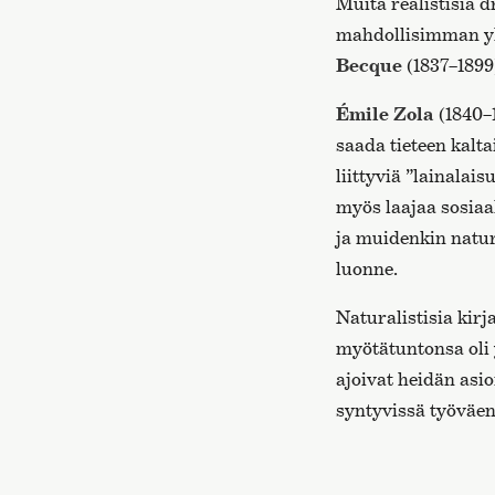
Muita realistisia 
mahdollisimman yk
Becque
(1837–1899)
Émile Zola
(1840–1
saada tieteen kalta
liittyviä ”lainalai
myös laajaa sosiaa
ja muidenkin natur
luonne.
Naturalistisia kir
myötätuntonsa oli 
ajoivat heidän asi
syntyvissä työväent