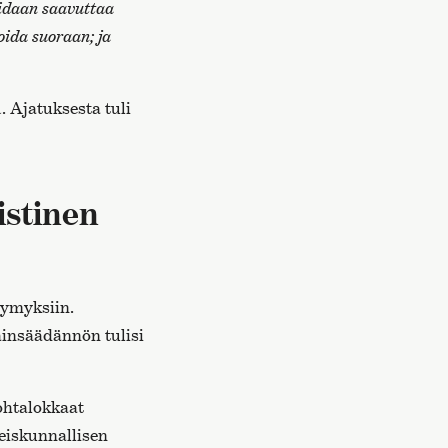
voidaan saavuttaa
oida suoraan; ja
a
. Ajatuksesta tuli
istinen
symyksiin.
ainsäädännön tulisi
kohtalokkaat
eiskunnallisen