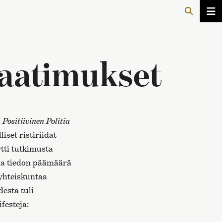
vaatimukset
a
Positiivinen Politia
iset ristiriidat
ytti tutkimusta
sa tiedon päämäärä
 yhteiskuntaa
desta tuli
festeja: