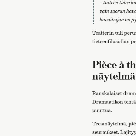
…taiteen tulee k
vain suoran hava
havaitsijan on p
Teatterin tuli per
tieteenfilosofian p
Pièce à t
näytelmä
Ranskalaiset drama
Dramaatikon tehtäv
puuttua.
Teesinäytelmä,
piè
seuraukset. Lajity