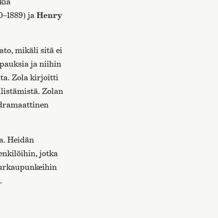
kia
0–1889) ja
Henry
ato, mikäli sitä ei
apauksia ja niihin
a. Zola kirjoitti
listämistä. Zolan
odramaattinen
na. Heidän
nkilöihin, jotka
uurkaupunkeihin
.