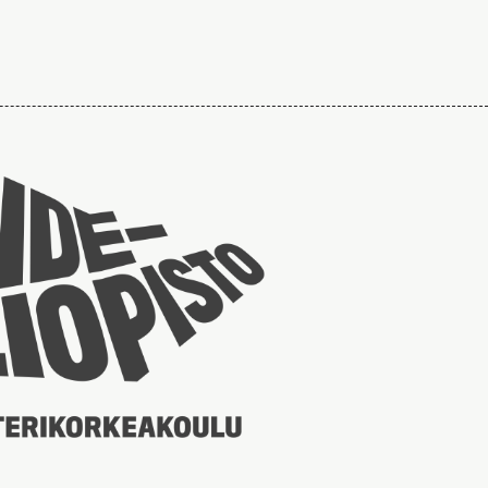
Taideyliopiston
sivuille