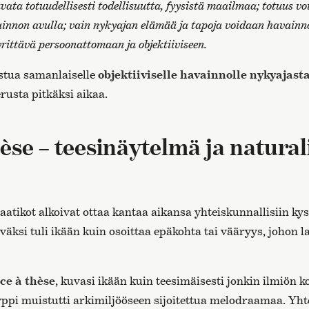
uvata totuudellisesti todellisuutta, fyysistä maailmaa; totuus 
innon avulla; vain nykyajan elämää ja tapoja voidaan havainn
yrittävä persoonattomaan ja objektiiviseen.
ustua samanlaiselle
objektiiviselle havainnolle nykyajast
erusta pitkäksi aikaa.
hèse – teesinäytelmä ja natural
atikot alkoivat ottaa kantaa aikansa yhteiskunnallisiin ky
äksi tuli ikään kuin osoittaa epäkohta tai vääryys, johon l
ce à thèse
, kuvasi ikään kuin teesimäisesti jonkin ilmiön 
yppi muistutti arkimiljööseen sijoitettua melodraamaa. Yht