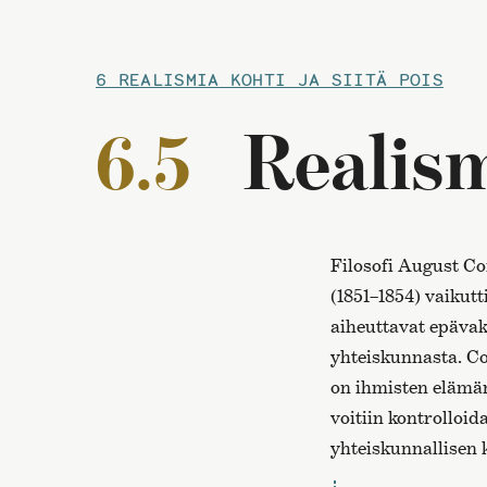
6 REALISMIA KOHTI JA SIITÄ POIS
6.5
Realism
Filosofi August Co
(1851–1854) vaikutt
aiheuttavat epävak
yhteiskunnasta. C
on ihmisten elämän
voitiin kontrolloid
yhteiskunnallisen 