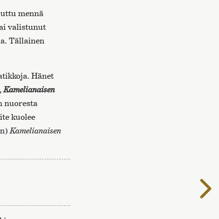
aluttu mennä
ai valistunut
sa. Tällainen
atikkoja. Hänet
,
Kamelianaisen
n nuoresta
ite kuolee
en)
Kamelianaisen
S
s