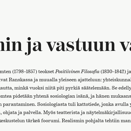
in ja vastuun 
mten (1798–1857) teokset
Positiivinen Filosofia
(1830–1842) j
ivat Ranskassa ja muualla yleiseen ajatteluun: yhteiskunnall
autta, minkä vuoksi niitä piti pyrkiä säätelemään. Se edell
omtea pidetään yhtenä sosiologian isänä, ja hänen mukaan
 parantaminen. Sosiologiasta tuli kattotiede, jonka avulla
a, ohjata ja palvella. Myös teatterista ja näytelmäkirjallisuu
keskustelun tärkeä foorumi. Realismin pohjalta tehtiin mani