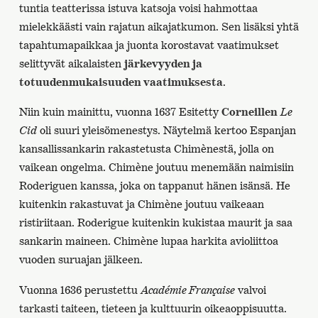
tuntia teatterissa istuva katsoja voisi hahmottaa
mielekkäästi vain rajatun aikajatkumon. Sen lisäksi yhtä
tapahtumapaikkaa ja juonta korostavat vaatimukset
selittyvät aikalaisten
järkevyyden ja
totuudenmukaisuuden vaatimuksesta
.
Niin kuin mainittu, vuonna 1637 Esitetty
Corneillen
Le
Cid
oli suuri yleisömenestys. Näytelmä kertoo Espanjan
kansallissankarin rakastetusta Chimènestä, jolla on
vaikean ongelma. Chimène joutuu menemään naimisiin
Roderiguen kanssa, joka on tappanut hänen isänsä. He
kuitenkin rakastuvat ja Chimène joutuu vaikeaan
ristiriitaan. Roderigue kuitenkin kukistaa maurit ja saa
sankarin maineen. Chimène lupaa harkita avioliittoa
vuoden suruajan jälkeen.
Vuonna 1636 perustettu
Académie Française
valvoi
tarkasti taiteen, tieteen ja kulttuurin oikeaoppisuutta.