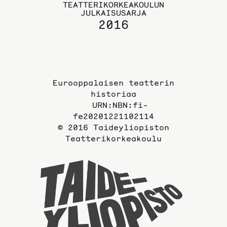
TEATTERIKORKEAKOULUN
JULKAISUSARJA
2016
Eurooppalaisen teatterin
historiaa
URN:NBN:fi-
fe20201221102114
© 2016 Taideyliopiston
Teatterikorkeakoulu
Taideyli
sivuille