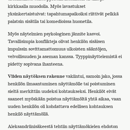
kirkkaalla muodolla. Myös lavastukset
yksinkertaistuivat: tapahtumapaikoiksi riittivät pelkkä
palatsin sisätila tai komedioissa huonetila.
Myös näytelmien psykologinen jännite kasvoi.
Tavallisimpia konflikteja olivat henkilön sisäisen
impulssin sovittamattomuus ulkoisten sääntöjen,
velvollisuuden ja aseman kanssa. Tyyppinäyttelemistä ei
pidetty sopivana ihanteena.
Viiden näytöksen rakenne
vakiintui, samoin jako, jossa
henkilön ilmaantuminen näyttämölle tai poistuminen
sieltä merkittiin uudeksi kohtaukseksi. Henkilöt eivät
saaneet myöskään poistua näyttämöltä yhtä aikaa, vaan
uuden henkilön oli kohdattava edellisen kohtauksen
henkilö näyttämöllä.
Aleksandriinisäkeestä tehtiin näyttämökielen ehdoton