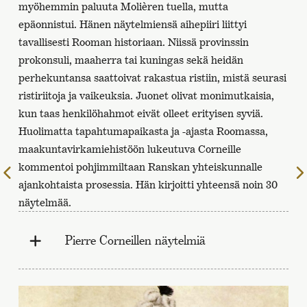
myöhemmin paluuta Molièren tuella, mutta
epäonnistui. Hänen näytelmiensä aihepiiri liittyi
tavallisesti Rooman historiaan. Niissä provinssin
prokonsuli, maaherra tai kuningas sekä heidän
perhekuntansa saattoivat rakastua ristiin, mistä seurasi
ristiriitoja ja vaikeuksia. Juonet olivat monimutkaisia,
kun taas henkilöhahmot eivät olleet erityisen syviä.
Huolimatta tapahtumapaikasta ja -ajasta Roomassa,
maakuntavirkamiehistöön lukeutuva Corneille
kommentoi pohjimmiltaan Ranskan yhteiskunnalle
Edelliselle
ajankohtaista prosessia. Hän kirjoitti yhteensä noin 30
sivulle
näytelmää.
Pierre Corneillen näytelmiä