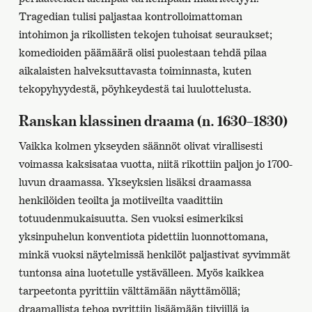
Tragedian tulisi paljastaa kontrolloimattoman
intohimon ja rikollisten tekojen tuhoisat seuraukset;
komedioiden päämäärä olisi puolestaan tehdä pilaa
aikalaisten halveksuttavasta toiminnasta, kuten
tekopyhyydestä, pöyhkeydestä tai luulottelusta.
Ranskan klassinen draama (n. 1630–1830)
Vaikka kolmen ykseyden säännöt olivat virallisesti
voimassa kaksisataa vuotta, niitä rikottiin paljon jo 1700-
luvun draamassa. Ykseyksien lisäksi draamassa
henkilöiden teoilta ja motiiveilta vaadittiin
totuudenmukaisuutta. Sen vuoksi esimerkiksi
yksinpuhelun konventiota pidettiin luonnottomana,
minkä vuoksi näytelmissä henkilöt paljastivat syvimmät
tuntonsa aina luotetulle ystävälleen. Myös kaikkea
tarpeetonta pyrittiin välttämään näyttämöllä;
draamallista tehoa pyrittiin lisäämään tiiviillä ja