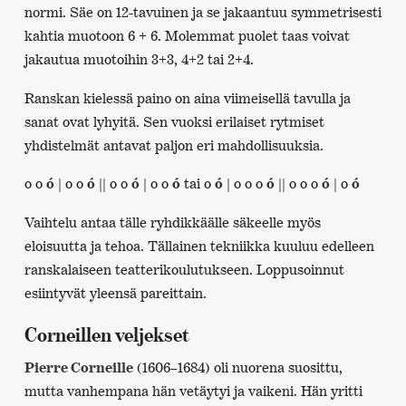
normi. Säe on 12-tavuinen ja se jakaantuu symmetrisesti
kahtia muotoon 6 + 6. Molemmat puolet taas voivat
jakautua muotoihin 3+3, 4+2 tai 2+4.
Ranskan kielessä paino on aina viimeisellä tavulla ja
sanat ovat lyhyitä. Sen vuoksi erilaiset rytmiset
yhdistelmät antavat paljon eri mahdollisuuksia.
o o
ó
| o o
ó
|| o o
ó
| o o
ó
tai
o
ó
| o o o
ó
|| o o o
ó
| o
ó
Vaihtelu antaa tälle ryhdikkäälle säkeelle myös
eloisuutta ja tehoa. Tällainen tekniikka kuuluu edelleen
ranskalaiseen teatterikoulutukseen. Loppusoinnut
esiintyvät yleensä pareittain.
Corneillen veljekset
Pierre Corneille
(1606–1684) oli nuorena suosittu,
mutta vanhempana hän vetäytyi ja vaikeni. Hän yritti