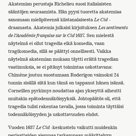
Akatemian perustaja Richelieu suosi italialaisten
sääntöjen seuraamista. Hän pyysi tuoretta akatemiaa
sanomaan mielipiteensä kiistanalaisesta
Le Cid
-
draamasta. Akatemia julkaisi kirjoituksen
Les sentiments
de l’Académie française sur le Cid
1637. Sen mielestä
näytelmä ei ollut tragedia eikä komedia, vaan
tragikomedia, sillä se päättyi onnellisesti. Vaikka
näytelmä akatemian mukaan täytti eräitä tragedian
vaatimuksia, se ei pitänyt toimintaa uskottavana:
Chimène joutuu suostumaan Roderigon vaimoksi 24
tunnin sisällä siitä kun tämä on tappanut hänen isänsä.
Corneillen pyrkimys noudattaa ajan ykseyttä aiheutti
muitakin epätodennäköisyyksiä. Johtopäätös oli, että
tragedia tulisi rakentaa tavalla, jossa toiminta täyttäisi
todennäköisyyden ja uskottavuuden ehdot.
Vuoden 1637
Le Cid
-keskustelu vaikutti muidenkin
periaatteiden aiempaa tarkempaan määrittelyyn.