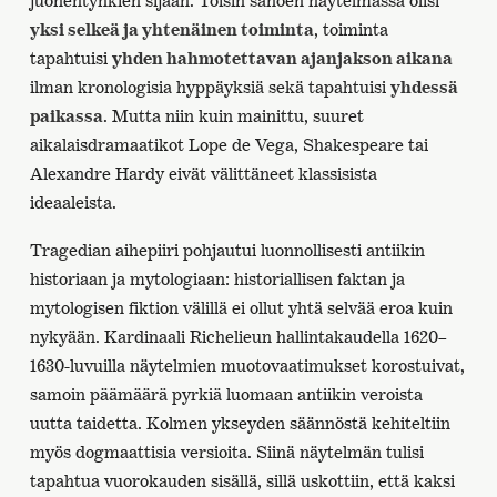
juonentynkien sijaan. Toisin sanoen näytelmässä olisi
yksi selkeä ja yhtenäinen toiminta
, toiminta
tapahtuisi
yhden hahmotettavan ajanjakson aikana
ilman kronologisia hyppäyksiä sekä tapahtuisi
yhdessä
paikassa
. Mutta niin kuin mainittu, suuret
aikalaisdramaatikot Lope de Vega, Shakespeare tai
Alexandre Hardy eivät välittäneet klassisista
ideaaleista.
Tragedian aihepiiri pohjautui luonnollisesti antiikin
historiaan ja mytologiaan: historiallisen faktan ja
mytologisen fiktion välillä ei ollut yhtä selvää eroa kuin
nykyään. Kardinaali Richelieun hallintakaudella 1620–
1630-luvuilla näytelmien muotovaatimukset korostuivat,
samoin päämäärä pyrkiä luomaan antiikin veroista
uutta taidetta. Kolmen ykseyden säännöstä kehiteltiin
myös dogmaattisia versioita. Siinä näytelmän tulisi
tapahtua vuorokauden sisällä, sillä uskottiin, että kaksi