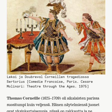
Lekai ja Doubreval Corneillen tragediassa
Sertorius [Comedie Francaise, Paris. Cesare
Molinari: Theatre through the Ages. 1975]
Thomas Corneille
(1625–1709) oli aikalaisten parissa
suositumpi kuin veljensä. Hänen näytelmiensä juonet
ovat yksinkertaisempia, niissä on rakkautta ja ne