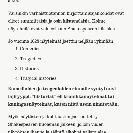
alkoi.
Varsinkin varhaistuotannon kirjoittamisajankohdat ovat
olleet summittaisia ja osin kiistanalaisia. Kolme
näytelmää ovat vain osittain Shakespearen käsialaa.
Jo vuonna 1623 näytelmät jaettiin neljään ryhmään
Comedies
Tragedies
Histories
Tragical histories.
Komedioiden ja tragedioiden rinnalle syntyi uusi
lajityyppi: ”historiat” eli kronikkanäytelmät tai
kuningasnäytelmät, kuten niitä usein nimitetään.
Myös näytösten ja kohtausten jaot on tehty
Shakespearen kuoleman jälkeen, jolloin viiden
näytöksen ihanne ja sääntö alkoivat vallata alaa.