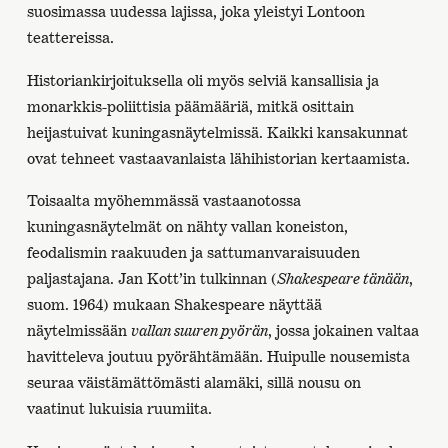
suosimassa uudessa lajissa, joka yleistyi Lontoon
teattereissa.
Historiankirjoituksella oli myös selviä kansallisia ja
monarkkis-poliittisia päämääriä, mitkä osittain
heijastuivat kuningasnäytelmissä. Kaikki kansakunnat
ovat tehneet vastaavanlaista lähihistorian kertaamista.
Toisaalta myöhemmässä vastaanotossa
kuningasnäytelmät on nähty vallan koneiston,
feodalismin raakuuden ja sattumanvaraisuuden
paljastajana. Jan Kott’in tulkinnan (
Shakespeare tänään
,
suom. 1964) mukaan Shakespeare näyttää
näytelmissään
vallan suuren pyörän
, jossa jokainen valtaa
havitteleva joutuu pyörähtämään. Huipulle nousemista
seuraa väistämättömästi alamäki, sillä nousu on
vaatinut lukuisia ruumiita.