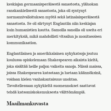
keskiajan germaanisperäisestä sanastosta, yläluokan
ranskankielisestä sanastosta, joka oli syntynyt
normannivalloituksen myötä sekä latinalaisperäisestä
sanastosta. Se oli siirtynyt Englantiin niin keskiajan
kuin humanistien kautta. Samoilla sanoilla oli useita eri
merkityksiä, mikä mahdollisti vitsailun ja monitasoisen
kommunikaation.
Englantilainen ja amerikkalainen nykykatsoja joutuu
koulussa opiskelemaan Shakespearen aikaista kieltä,
joka sisältää heille paljon vaikeita sanoja. Niissä maissa,
joissa Shakespearea katsotaan ja luetaan käännöksinä,
voidaan kielen vanhakantaisuus unohtaa.
Tavoitellessaan nykykieltä suomennokset saattavat
tehdä katsomiskokemuksesta välittömämpiä.
Maailmankuvasta