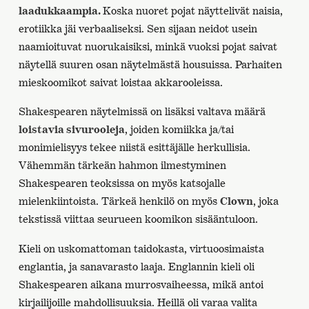
laadukkaampia.
Koska nuoret pojat näyttelivät naisia,
erotiikka jäi verbaaliseksi. Sen sijaan neidot usein
naamioituvat nuorukaisiksi, minkä vuoksi pojat saivat
näytellä suuren osan näytelmästä housuissa. Parhaiten
mieskoomikot saivat loistaa akkarooleissa.
Shakespearen näytelmissä on lisäksi valtava määrä
loistavia sivurooleja
, joiden komiikka ja/tai
monimielisyys tekee niistä esittäjälle herkullisia.
Vähemmän tärkeän hahmon ilmestyminen
Shakespearen teoksissa on myös katsojalle
mielenkiintoista. Tärkeä henkilö on myös
Clown
, joka
tekstissä viittaa seurueen koomikon sisääntuloon.
Kieli on uskomattoman taidokasta, virtuoosimaista
englantia, ja sanavarasto laaja. Englannin kieli oli
Shakespearen aikana murrosvaiheessa, mikä antoi
kirjailijoille mahdollisuuksia. Heillä oli varaa valita