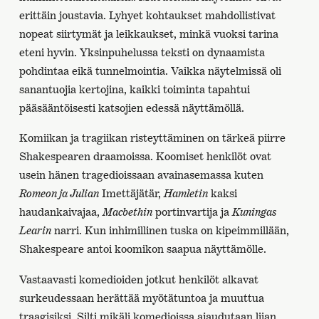
erittäin joustavia. Lyhyet kohtaukset mahdollistivat
nopeat siirtymät ja leikkaukset, minkä vuoksi tarina
eteni hyvin. Yksinpuhelussa teksti on dynaamista
pohdintaa eikä tunnelmointia. Vaikka näytelmissä oli
sanantuojia kertojina, kaikki toiminta tapahtui
pääsääntöisesti katsojien edessä näyttämöllä.
Komiikan ja tragiikan risteyttäminen on tärkeä piirre
Shakespearen draamoissa. Koomiset henkilöt ovat
usein hänen tragedioissaan avainasemassa kuten
Romeon ja Julian
Imettäjätär,
Hamletin
kaksi
haudankaivajaa,
Macbethin
portinvartija ja
Kuningas
Learin
narri. Kun inhimillinen tuska on kipeimmillään,
Shakespeare antoi koomikon saapua näyttämölle.
Vastaavasti komedioiden jotkut henkilöt alkavat
surkeudessaan herättää myötätuntoa ja muuttua
traagisiksi. Silti mikäli komedioissa ajaudutaan liian