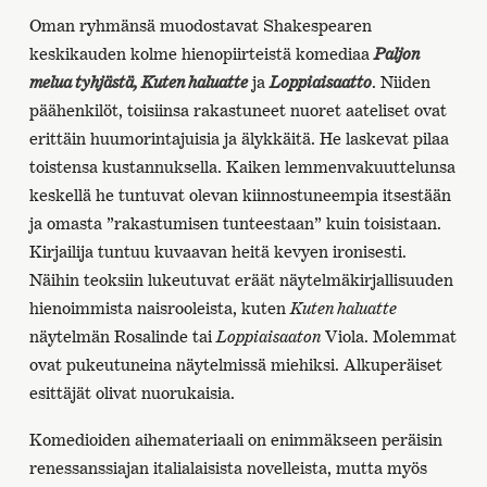
Oman ryhmänsä muodostavat Shakespearen
keskikauden kolme hienopiirteistä komediaa
Paljon
melua tyhjästä, Kuten haluatte
ja
Loppiaisaatto
. Niiden
päähenkilöt, toisiinsa rakastuneet nuoret aateliset ovat
erittäin huumorintajuisia ja älykkäitä. He laskevat pilaa
toistensa kustannuksella. Kaiken lemmenvakuuttelunsa
keskellä he tuntuvat olevan kiinnostuneempia itsestään
ja omasta ”rakastumisen tunteestaan” kuin toisistaan.
Kirjailija tuntuu kuvaavan heitä kevyen ironisesti.
Näihin teoksiin lukeutuvat eräät näytelmäkirjallisuuden
hienoimmista naisrooleista, kuten
Kuten haluatte
näytelmän Rosalinde tai
Loppiaisaaton
Viola. Molemmat
ovat pukeutuneina näytelmissä miehiksi. Alkuperäiset
esittäjät olivat nuorukaisia.
Komedioiden aihemateriaali on enimmäkseen peräisin
renessanssiajan italialaisista novelleista, mutta myös