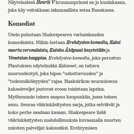
Näytelmässä
Henrik V
kruununprinssi on jo kuninkaana,
joka käy voitokkaan isänmaallista sotaa Ranskassa.
Komediat
Usein puhutaan Shakespearen varhaiskauden
komedioista. Niihin luetaan
Erehdysten komedia, Kaksi
nuorta veronalaista, Kuinka Äkäpussi kesytetään
ja
Venetsian kauppias
.
Erehdysten komedia
, joka perustuu
Plautuksen näytelmään
Kaksoset
, on taitava
nuoruudentyö, joka hipoo ”uskottavuuden” ja
”todennäköisyyden” rajaa. Haaksirikon seurauksena
kaksoisveljet joutuvat eroon toisistaan lapsina.
Myöhemmin toinen saapuu kaupunkiin, jossa toinen
asuu. Seuraa väärinkäsitysten sarja, jotka selviävät ja
koko perhe saadaan kasaan. Shakespeare lisää
väärinkäsitysten mahdollisuuksia kuvaamalla nuorten
miesten palvelijat kaksosiksi. Erehtymisen