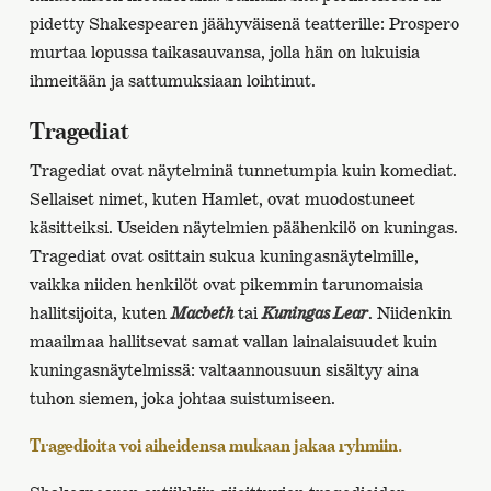
pidetty Shakespearen jäähyväisenä teatterille: Prospero
murtaa lopussa taikasauvansa, jolla hän on lukuisia
ihmeitään ja sattumuksiaan loihtinut.
Tragediat
Tragediat ovat näytelminä tunnetumpia kuin komediat.
Sellaiset nimet, kuten Hamlet, ovat muodostuneet
käsitteiksi. Useiden näytelmien päähenkilö on kuningas.
Tragediat ovat osittain sukua kuningasnäytelmille,
vaikka niiden henkilöt ovat pikemmin tarunomaisia
hallitsijoita, kuten
Macbeth
tai
Kuningas Lear
. Niidenkin
maailmaa hallitsevat samat vallan lainalaisuudet kuin
kuningasnäytelmissä: valtaannousuun sisältyy aina
tuhon siemen, joka johtaa suistumiseen.
Tragedioita voi aiheidensa mukaan jakaa ryhmiin.