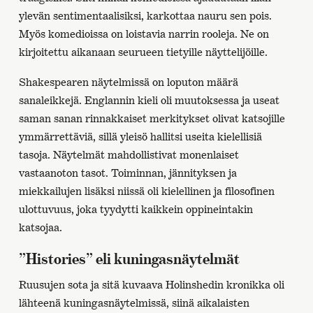
ylevän sentimentaalisiksi, karkottaa nauru sen pois.
Myös komedioissa on loistavia narrin rooleja. Ne on
kirjoitettu aikanaan seurueen tietyille näyttelijöille.
Shakespearen näytelmissä on loputon määrä
sanaleikkejä. Englannin kieli oli muutoksessa ja useat
saman sanan rinnakkaiset merkitykset olivat katsojille
ymmärrettäviä, sillä yleisö hallitsi useita kielellisiä
tasoja. Näytelmät mahdollistivat monenlaiset
vastaanoton tasot. Toiminnan, jännityksen ja
miekkailujen lisäksi niissä oli kielellinen ja filosofinen
ulottuvuus, joka tyydytti kaikkein oppineintakin
katsojaa.
”Histories” eli kuningasnäytelmät
Ruusujen sota ja sitä kuvaava Holinshedin kronikka oli
lähteenä kuningasnäytelmissä, siinä aikalaisten