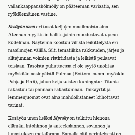
vallankaappaushölmöily on pääteeman variaatio, sen
ryökälemäinen vastine.
Kesäyön unen
eri tasot keijujen maailmoista aina
Ateenan myyttisiin hallitsijoihin muodostavat upean
kudelman. Näytelmä koostuu villistä leikittelystä eri
maailmojen välillä. Silti tematiikka rakkauden, järjen ja
alitajunnan voimien ristiriidasta ja leikistä peilaavat
toisiaan. Tasoista puhuttaessa ei ole syytö unohtaa
myöskään aasinpäistä Pulmaa (Bottom, suom. myöskin
Pohja ja Perä), johon keijukaisten kuningatar Titania
rakastuu tai pannaan rakastumaan. Taikayrtit ja
lemmenjuomat ovat aina mahdollistaneet kiihottavat
tarinat.
Kesäyön unen lisäksi
Myrsky
on tulkittu hienona
elämän, intohimon ja anteeksiannon, sovinnon ja
lunastuksen metaforana. Samalla sitä perinteisesti on