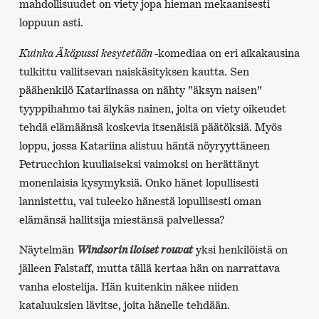
mahdollisuudet on viety jopa hieman mekaanisesti
loppuun asti.
Kuinka Äkäpussi kesytetään
-komediaa on eri aikakausina
tulkittu vallitsevan naiskäsityksen kautta. Sen
päähenkilö Katariinassa on nähty ”äksyn naisen”
tyyppihahmo tai älykäs nainen, jolta on viety oikeudet
tehdä elämäänsä koskevia itsenäisiä päätöksiä. Myös
loppu, jossa Katariina alistuu häntä nöyryyttäneen
Petrucchion kuuliaiseksi vaimoksi on herättänyt
monenlaisia kysymyksiä. Onko hänet lopullisesti
lannistettu, vai tuleeko hänestä lopullisesti oman
elämänsä hallitsija miestänsä palvellessa?
Näytelmän
Windsorin iloiset rouvat
yksi henkilöistä on
jälleen Falstaff, mutta tällä kertaa hän on narrattava
vanha elostelija. Hän kuitenkin näkee niiden
kataluuksien lävitse, joita hänelle tehdään.