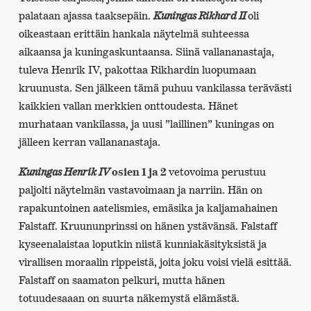
palataan ajassa taaksepäin.
Kuningas Rikhard II
oli
oikeastaan erittäin hankala näytelmä suhteessa
aikaansa ja kuningaskuntaansa. Siinä vallananastaja,
tuleva Henrik IV, pakottaa Rikhardin luopumaan
kruunusta. Sen jälkeen tämä puhuu vankilassa terävästi
kaikkien vallan merkkien onttoudesta. Hänet
murhataan vankilassa, ja uusi ”laillinen” kuningas on
jälleen kerran vallananastaja.
Kuningas Henrik IV
osien 1 ja 2
vetovoima perustuu
paljolti näytelmän vastavoimaan ja narriin. Hän on
rapakuntoinen aatelismies, emäsika ja kaljamahainen
Falstaff. Kruununprinssi on hänen ystävänsä. Falstaff
kyseenalaistaa loputkin niistä kunniakäsityksistä ja
virallisen moraalin rippeistä, joita joku voisi vielä esittää.
Falstaff on saamaton pelkuri, mutta hänen
totuudesaaan on suurta näkemystä elämästä.