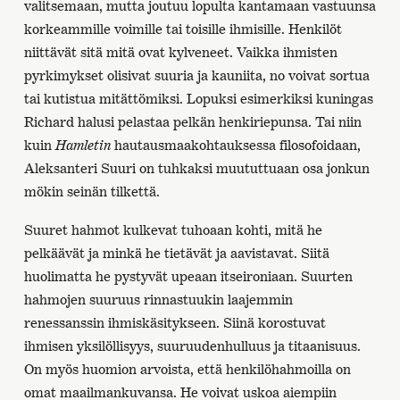
valitsemaan, mutta joutuu lopulta kantamaan vastuunsa
korkeammille voimille tai toisille ihmisille. Henkilöt
niittävät sitä mitä ovat kylveneet. Vaikka ihmisten
pyrkimykset olisivat suuria ja kauniita, no voivat sortua
tai kutistua mitättömiksi. Lopuksi esimerkiksi kuningas
Richard halusi pelastaa pelkän henkiriepunsa. Tai niin
kuin
Hamletin
hautausmaakohtauksessa filosofoidaan,
Aleksanteri Suuri on tuhkaksi muututtuaan osa jonkun
mökin seinän tilkettä.
Suuret hahmot kulkevat tuhoaan kohti, mitä he
pelkäävät ja minkä he tietävät ja aavistavat. Siitä
huolimatta he pystyvät upeaan itseironiaan. Suurten
hahmojen suuruus rinnastuukin laajemmin
renessanssin ihmiskäsitykseen. Siinä korostuvat
ihmisen yksilöllisyys, suuruudenhulluus ja titaanisuus.
On myös huomion arvoista, että henkilöhahmoilla on
omat maailmankuvansa. He voivat uskoa aiempiin