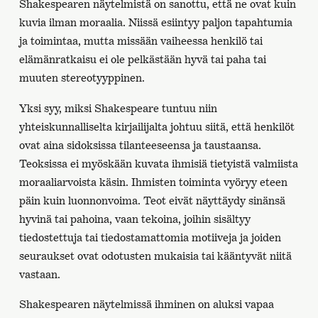
Shakespearen näytelmistä on sanottu, että ne ovat kuin
kuvia ilman moraalia. Niissä esiintyy paljon tapahtumia
ja toimintaa, mutta missään vaiheessa henkilö tai
elämänratkaisu ei ole pelkästään hyvä tai paha tai
muuten stereotyyppinen.
Yksi syy, miksi Shakespeare tuntuu niin
yhteiskunnalliselta kirjailijalta johtuu siitä, että henkilöt
ovat aina sidoksissa tilanteeseensa ja taustaansa.
Teoksissa ei myöskään kuvata ihmisiä tietyistä valmiista
moraaliarvoista käsin. Ihmisten toiminta vyöryy eteen
päin kuin luonnonvoima. Teot eivät näyttäydy sinänsä
hyvinä tai pahoina, vaan tekoina, joihin sisältyy
tiedostettuja tai tiedostamattomia motiiveja ja joiden
seuraukset ovat odotusten mukaisia tai kääntyvät niitä
vastaan.
Shakespearen näytelmissä ihminen on aluksi vapaa