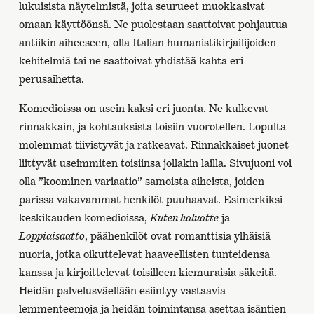
lukuisista näytelmistä, joita seurueet muokkasivat
omaan käyttöönsä. Ne puolestaan saattoivat pohjautua
antiikin aiheeseen, olla Italian humanistikirjailijoiden
kehitelmiä tai ne saattoivat yhdistää kahta eri
perusaihetta.
Komedioissa on usein kaksi eri juonta. Ne kulkevat
rinnakkain, ja kohtauksista toisiin vuorotellen. Lopulta
molemmat tiivistyvät ja ratkeavat. Rinnakkaiset juonet
liittyvät useimmiten toisiinsa jollakin lailla. Sivujuoni voi
olla ”koominen variaatio” samoista aiheista, joiden
parissa vakavammat henkilöt puuhaavat. Esimerkiksi
keskikauden komedioissa,
Kuten haluatte
ja
Loppiaisaatto
, päähenkilöt ovat romanttisia ylhäisiä
nuoria, jotka oikuttelevat haaveellisten tunteidensa
kanssa ja kirjoittelevat toisilleen kiemuraisia säkeitä.
Heidän palvelusväellään esiintyy vastaavia
lemmenteemoja ja heidän toimintansa asettaa isäntien