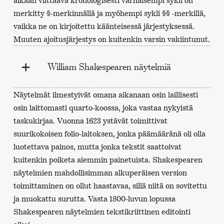
aikaan viittaava kronologisesti varhaisempi sykli on
merkitty §-merkinnällä ja myöhempi sykli §§ -merkillä,
vaikka ne on kirjoitettu käänteisessä järjestyksessä.
Muuten ajoitusjärjestys on kuitenkin varsin vakiintunut.
William Shakespearen näytelmiä
Näytelmät ilmestyivät omana aikanaan osin laillisesti
osin laittomasti quarto-koossa, joka vastaa nykyistä
taskukirjaa. Vuonna 1623 ystävät toimittivat
suurikokoisen folio-laitoksen, jonka päämääränä oli olla
luotettava painos, mutta jonka tekstit saattoivat
kuitenkin poiketa aiemmin painetuista. Shakespearen
näytelmien mahdollisimman alkuperäisen version
toimittaminen on ollut haastavaa, sillä niitä on sovitettu
ja muokattu surutta. Vasta 1800-luvun lopussa
Shakespearen näytelmien tekstikriittinen editointi