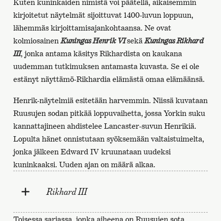
Kuten kuninkaiden nimistä voi päätellä, aikaisemmin
kirjoitetut näytelmät sijoittuvat 1400-luvun loppuun,
lähemmäs kirjoittamisajankohtaansa. Ne ovat
kolmiosainen
Kuningas Henrik VI
sekä
Kuningas Rikhard
III
, jonka antama käsitys Rikhardista on kaukana
uudemman tutkimuksen antamasta kuvasta. Se ei ole
estänyt näyttämö-Rikhardia elämästä omaa elämäänsä.
Henrik-näytelmiä esitetään harvemmin. Niissä kuvataan
Ruusujen sodan pitkää loppuvaihetta, jossa Yorkin suku
kannattajineen ahdistelee Lancaster-suvun Henrikiä.
Lopulta hänet onnistutaan syöksemään valtaistuimelta,
jonka jälkeen Edward IV kruunataan uudeksi
kuninkaaksi. Uuden ajan on määrä alkaa.
Rikhard III
Toisessa sarjassa, jonka aiheena on Ruusujen sota,