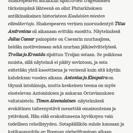
Shakespearen antiikkiin sijoittuvien tragedioiden
tärkeimpänä lähteenä on ollut Plutarkhoksen
antiikinaikainen historiateos
Kuuluisien miesten
elämäkertoja
. Shakespearen verinen nuoruudentyö
Titus
Andronicus
oli aikanaan erittäin suosittu. Näytelmässä
Julius Caesar
painopiste on Caesarin murhaajissa,
heidän motiiveissaan sekä murhan jälkiselvittelyissä.
Troilus ja Kressida
sijoittuu Troijan sotaan. Se poikkeaa
muista, sillä näytelmä ei pääty sovintoon, ja sota
esitetään yhtä kaoottisena ja verisenä kuin sitä käytiin
kahdeksan vuoden aikana.
Antonius ja Kleopatra
on
täynnä intohimoja, mutta keskeinen teema on myös
elostelevan Antoniuksen ja ankaran Octavianuksen
valtataistelu.
Timon Ateenalainen
-näytelmässä
avokätinen taiteenystävä menettää omaisuutensa ja
ystävänsä. Hän elää erakoituneena hyväksyen vain
todellisen rehellisyyden. Sotapäällikön suhde kansaan ja
kotikaupunkiin on Rooman plebeijikapinan aikaan