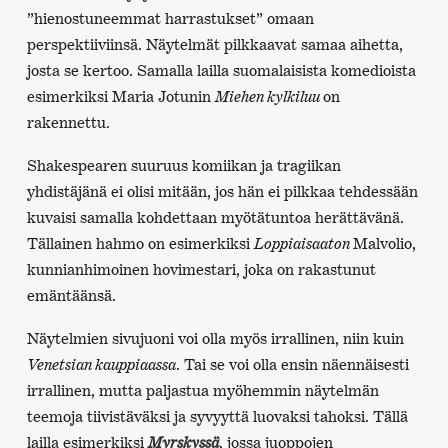
”hienostuneemmat harrastukset” omaan
perspektiiviinsä. Näytelmät pilkkaavat samaa aihetta,
josta se kertoo. Samalla lailla suomalaisista komedioista
esimerkiksi Maria Jotunin
Miehen kylkiluu
on
rakennettu.
Shakespearen suuruus komiikan ja tragiikan
yhdistäjänä ei olisi mitään, jos hän ei pilkkaa tehdessään
kuvaisi samalla kohdettaan myötätuntoa herättävänä.
Tällainen hahmo on esimerkiksi
Loppiaisaaton
Malvolio,
kunnianhimoinen hovimestari, joka on rakastunut
emäntäänsä.
Näytelmien sivujuoni voi olla myös irrallinen, niin kuin
Venetsian kauppiaassa
. Tai se voi olla ensin näennäisesti
irrallinen, mutta paljastua myöhemmin näytelmän
teemoja tiivistäväksi ja syvyyttä luovaksi tahoksi. Tällä
lailla esimerkiksi
Myrskyssä
, jossa juoppojen