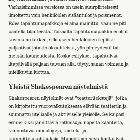
Varhaisimmissa versiossa on usein suurpiirteisesti
ilmoitettu vain henkilöiden sisääntulot ja poismenot.
Edes tapahtumapaikkoja ei aina mainittu, vaan ne piti
päätellä tilanteesta. Toisaalta tapahtumapaikka ei ollut
kovinkaan tärkeä, sillä usein henkilöiden repliikit
paljastivat jotakin olosuhteista, yön pimeydestä tai
metsän kauneudesta. Koska esitykset tapahtuivat
iltapäivällä paljaan taivaan alla, täytyi sanan voimaan ja
mielikuviin luottaa.
Yleistä Shakespearen näytelmistä
Shakespearen näytelmät ovat ”teatteritekstejä”, jotka
on kirjoitettu vuorovaikutuksessa elävään teatteriin ja
suunnattu uteliaalle ja aktiiviselle yleisölle. Se kaipasi
esimerkiksi jännittäviä ratkaisuja, nopeita käänteitä,
kiinnostavia monologeja, taistelu- ja
kummittelukohtauksia. Muodoltaan näytelmät olivat