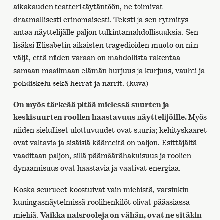
aikakauden teatterikäytäntöön, ne toimivat
draamallisesti erinomaisesti. Teksti ja sen rytmitys
antaa näyttelijälle paljon tulkintamahdollisuuksia. Sen
lisäksi Elisabetin aikaisten tragedioiden muoto on niin
väljä, että niiden varaan on mahdollista rakentaa
samaan maailmaan elämän hurjuus ja kurjuus, vauhti ja
pohdiskelu sekä herrat ja narrit. (kuva)
On myös tärkeää pitää mielessä suurten ja
keskisuurten roolien haastavuus näyttelijöille.
Myös
niiden sielulliset ulottuvuudet ovat suuria; kehityskaaret
ovat valtavia ja sisäisiä käänteitä on paljon. Esittäjältä
vaaditaan paljon, sillä päämäärähakuisuus ja roolien
dynaamisuus ovat haastavia ja vaativat energiaa.
Koska seurueet koostuivat vain miehistä, varsinkin
kuningasnäytelmissä roolihenkilöt olivat pääasiassa
miehiä.
Vaikka naisrooleja on vähän, ovat ne sitäkin