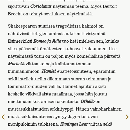
sijoittuvan
Coriolanus
-näytelmän teema. Myös Bertolt
Brecht on tehnyt sovituksen näytelmästä.
Shakespearen suurissa tragedioissa hahmot on
nähtävissä tiettyjen ominaisuuksien tiivistyminä.
Esimerkiksi
Romeo ja Julia
tuo heti mieleen sen, kuinka
ylitsepääsemättömät esteet tuhoavat rakkauden. Itse
näytelmässä tosin on paljon myös komediallisia piirteitä.
Macbeth
viittaa keinoja kaihtamattomaan
kunnianhimoon;
Hamlet
epätietoisuuteen, epäröintiin
sekä intellektuellin dilemmaan suoran toiminnan ja
toimimattomuuden välillä. Hamlet ajautuu äkisti
keskelle väkivaltaista maailmaa, jossa hän joutuu
miettimään kostamisen oikeutusta.
Othello
on
mustasukkaisuuden arkkityyppi. Hänen vainoharhainen
mustasukkaisuutensa syntyy Jagon taitavan
Edelliselle
sivulle
monipuloinnin tuloksena.
Kuningas Lear
viittaa sekä