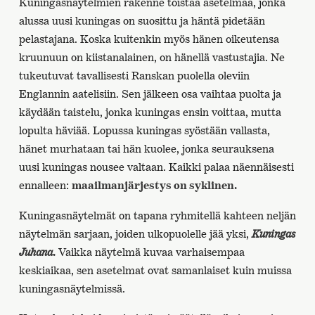
Kuningasnäytelmien rakenne toistaa asetelmaa, jonka
alussa uusi kuningas on suosittu ja häntä pidetään
pelastajana. Koska kuitenkin myös hänen oikeutensa
kruunuun on kiistanalainen, on hänellä vastustajia. Ne
tukeutuvat tavallisesti Ranskan puolella oleviin
Englannin aatelisiin. Sen jälkeen osa vaihtaa puolta ja
käydään taistelu, jonka kuningas ensin voittaa, mutta
lopulta häviää. Lopussa kuningas syöstään vallasta,
hänet murhataan tai hän kuolee, jonka seurauksena
uusi kuningas nousee valtaan. Kaikki palaa näennäisesti
ennalleen:
maailmanjärjestys on syklinen.
Kuningasnäytelmät on tapana ryhmitellä kahteen neljän
näytelmän sarjaan, joiden ulkopuolelle jää yksi,
Kuningas
Juhana
.
Vaikka näytelmä kuvaa varhaisempaa
keskiaikaa, sen asetelmat ovat samanlaiset kuin muissa
kuningasnäytelmissä.